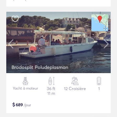
Brodosplit Poludeplasman
Yacht à moteur
36 ft
12 Croisière
1
11 m
$
689
/jour