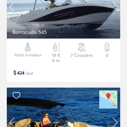
Barracuda 545
Yacht à moteur
19 ft
7 Croisière
0
6 m
$
424
/jour