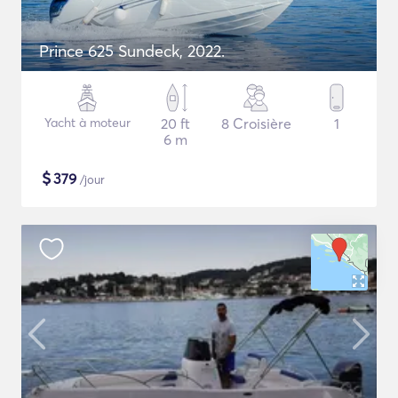
Prince 625 Sundeck, 2022.
Yacht à moteur
20 ft
8 Croisière
1
6 m
$
379
/jour