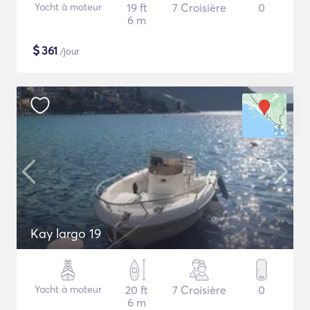
Yacht à moteur
19 ft
7 Croisière
0
6 m
$
361
/jour
Kay largo 19
Yacht à moteur
20 ft
7 Croisière
0
6 m