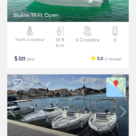
Bluline 19 Ft Open
Yacht à moteur
19 ft
6 Croisière
0
6 m
$
321
5.0
/jour
(1
revues
)