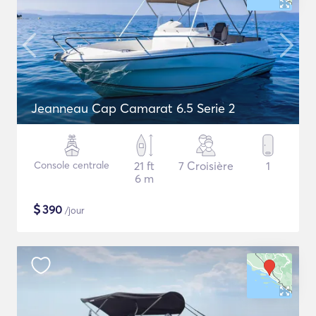
Jeanneau Cap Camarat 6.5 Serie 2
Console centrale
21 ft
7 Croisière
1
6 m
$
390
/jour