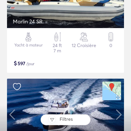
Marlin 24 SR
Yacht à moteur
24 ft
12 Croisière
0
7 m
$
597
/jour
Filtres