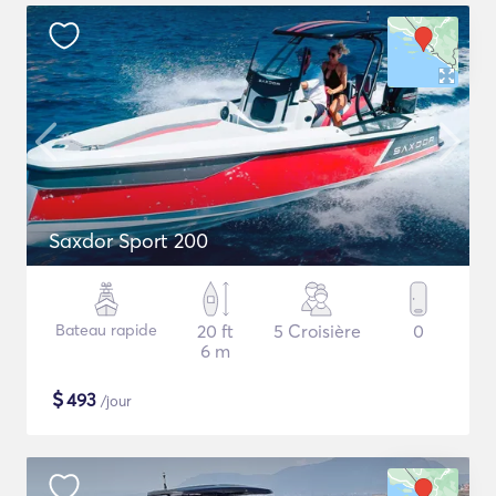
Saxdor Sport 200
Bateau rapide
20 ft
5 Croisière
0
6 m
$
493
/jour