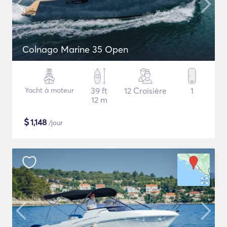
Colnago Marine 35 Open
Yacht à moteur
39 ft
12 Croisière
1
12 m
$
1,148
/jour