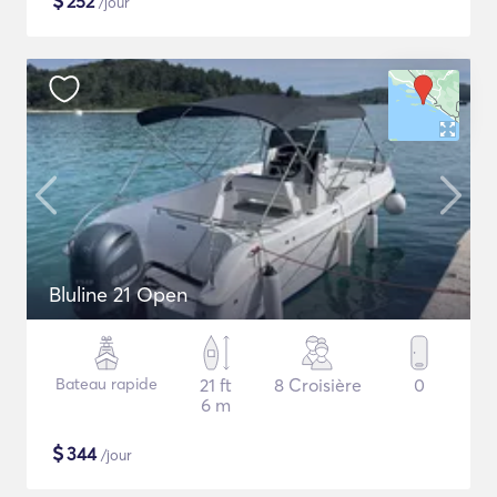
$
252
/jour
Bluline 21 Open
Bateau rapide
21 ft
8 Croisière
0
6 m
$
344
/jour