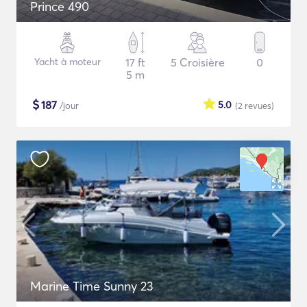
Prince 490
Yacht à moteur
17 ft
5 Croisière
0
5 m
$
187
5.0
/jour
(2
revues
)
Marine Time Sunny 23