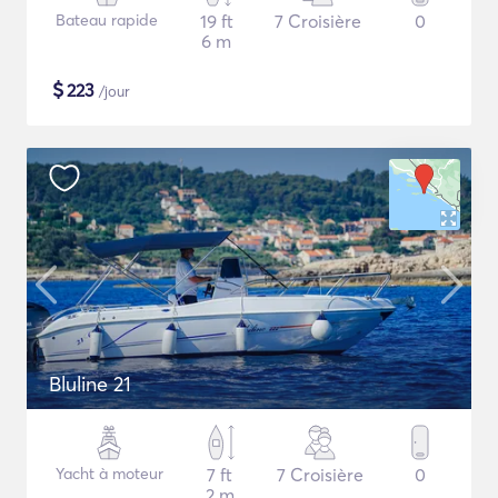
Bateau rapide
19 ft
7 Croisière
0
6 m
$
223
/jour
Bluline 21
Yacht à moteur
7 ft
7 Croisière
0
2 m