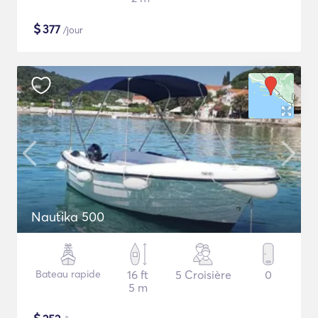
$
377
/jour
Nautika 500
Bateau rapide
16 ft
5 Croisière
0
5 m