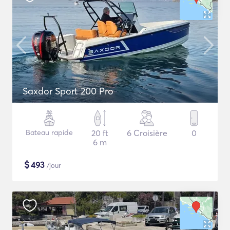
Saxdor Sport 200 Pro
Bateau rapide
20 ft
6 Croisière
0
6 m
$
493
/jour