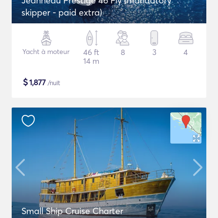
Jeanneau Prestige 46 Fly (mandatory
skipper - paid extra)
Yacht à moteur
46 ft
8
3
4
14 m
$
1,877
/nuit
Small Ship Cruise Charter