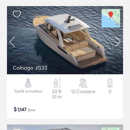
Colnago JG33
Yacht à moteur
33 ft
12 Croisière
0
10 m
$
1,147
/jour