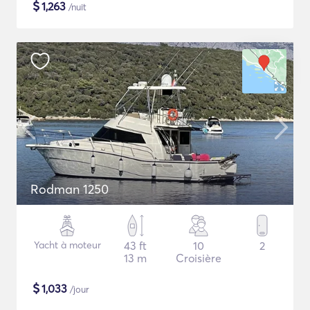
$
1,263
/nuit
Rodman 1250
Yacht à moteur
43 ft
10
2
13 m
Croisière
$
1,033
/jour