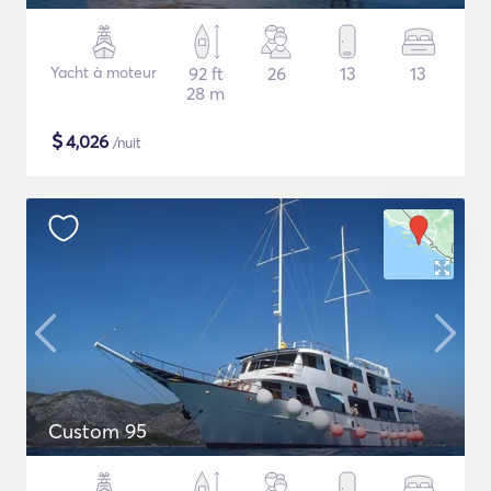
Yacht à moteur
92 ft
26
13
13
28 m
$
4,026
/nuit
Custom 95