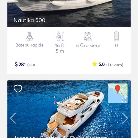
Nautika 500
Bateau rapide
16 ft
5 Croisière
0
5 m
$
281
5.0
/jour
(1
revues
)