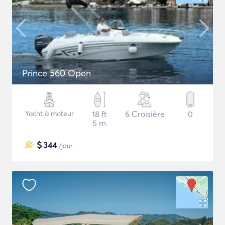
Prince 560 Open
Yacht à moteur
18 ft
6 Croisière
0
5 m
$
344
/jour