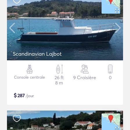
Scandinavian Lajbot
Console centrale
26 ft
9 Croisière
0
8 m
$
287
/jour