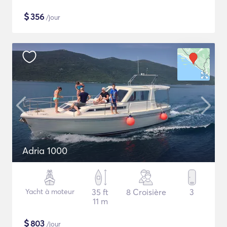
$
356
/jour
Adria 1000
Yacht à moteur
35 ft
8 Croisière
3
11 m
$
803
/jour