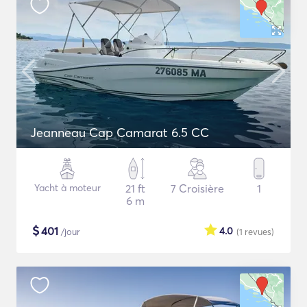
Jeanneau Cap Camarat 6.5 CC
Yacht à moteur
21 ft
7 Croisière
1
6 m
$
401
4.0
/jour
(1
revues
)