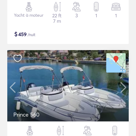
Yacht à moteur
22 ft
3
1
1
7 m
$
459
/nuit
Prince 560