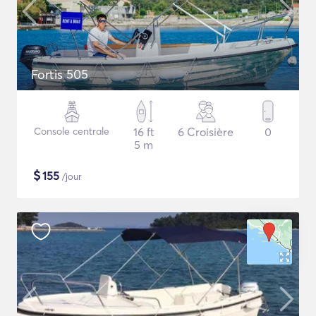
Fortis 505
Console centrale
16 ft
6 Croisière
0
5 m
$
155
/jour