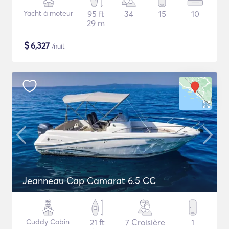
Yacht à moteur
95 ft
34
15
10
29 m
$
6,327
/nuit
Jeanneau Cap Camarat 6.5 CC
Cuddy Cabin
21 ft
7 Croisière
1