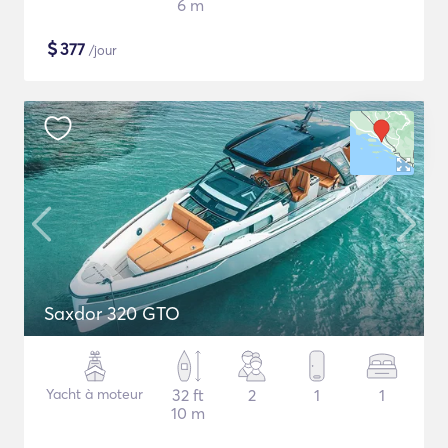
6 m
$
377
/jour
Saxdor 320 GTO
Yacht à moteur
32 ft
2
1
1
10 m