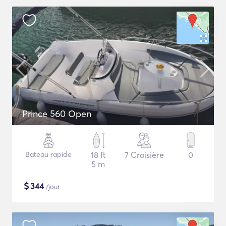
Prince 560 Open
Bateau rapide
18 ft
7 Croisière
0
5 m
$
344
/jour