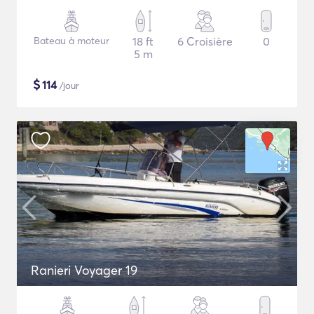
Bateau à moteur
18 ft
6 Croisière
0
5 m
$
114
/jour
Ranieri Voyager 19