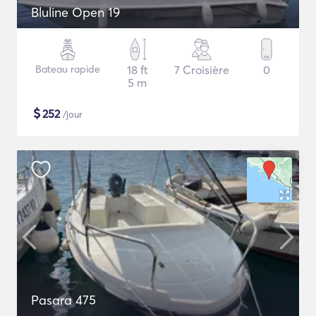
Bluline Open 19
Bateau rapide
18 ft
7 Croisière
0
5 m
$
252
/jour
Pasara 475