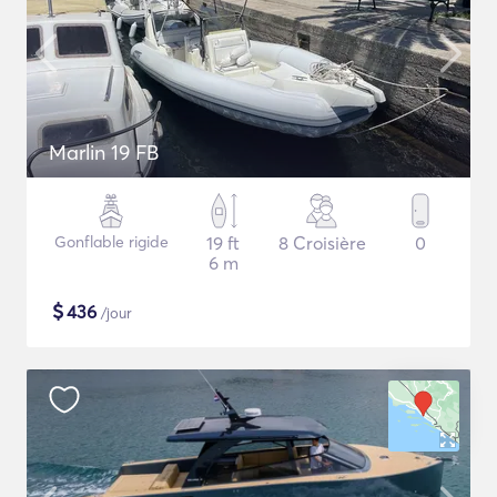
Marlin 19 FB
Gonflable rigide
19 ft
8 Croisière
0
6 m
$
436
/jour