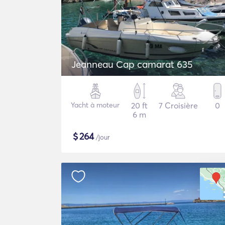
Jeanneau Cap camarat 635
Yacht à moteur
20 ft
7 Croisière
0
6 m
$
264
/jour