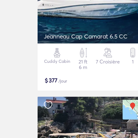
Jeanneau Cap Camarat 6.5 CC
Cuddy Cabin
21 ft
7 Croisière
1
6 m
$
377
/jour