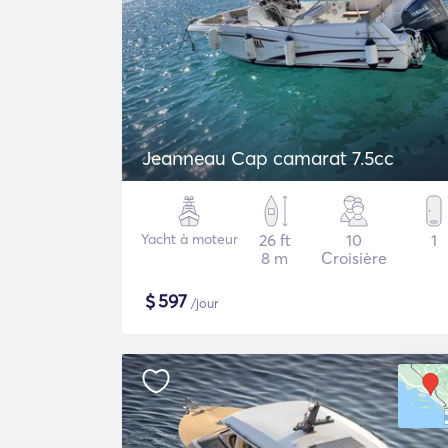
Jeanneau Cap camarat 7.5cc
Yacht à moteur
26 ft
10
1
8 m
Croisière
$
597
/jour