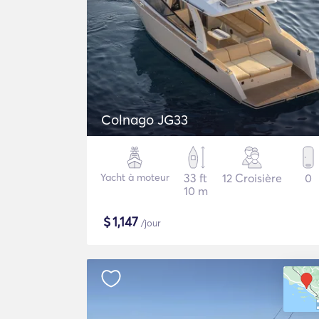
Colnago JG33
Yacht à moteur
33 ft
12 Croisière
0
10 m
$
1,147
/jour