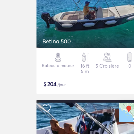
Betina 500
Bateau à moteur
16 ft
5 Croisière
0
5 m
$
204
/jour