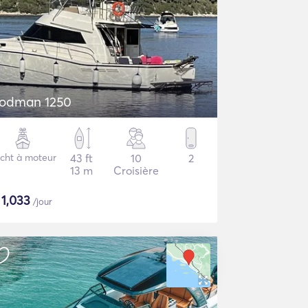
odman 1250
cht à moteur
43 ft
10
2
13 m
Croisière
$
1,033
/jour