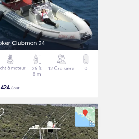
oker Clubman 24
cht à moteur
26 ft
12 Croisière
0
8 m
$
424
/jour