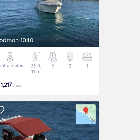
odman 1040
cht à moteur
36 ft
6
2
1
11 m
$
1,217
/nuit