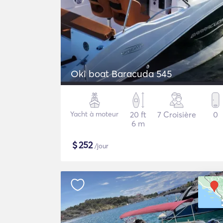
Oki boat Baracuda 545
Yacht à moteur
20 ft
7 Croisière
0
6 m
$
252
/jour