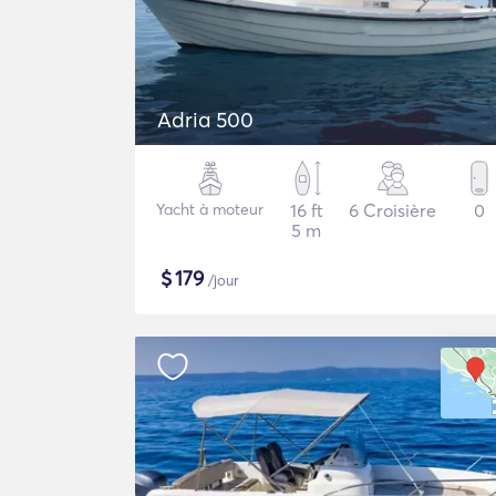
Adria 500
Yacht à moteur
16 ft
6 Croisière
0
5 m
$
179
/jour