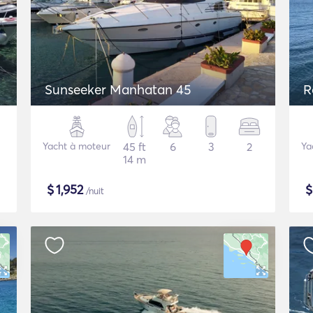
Sunseeker Manhatan 45
R
Yacht à moteur
45 ft
6
3
2
Ya
14 m
$
1,952
/nuit