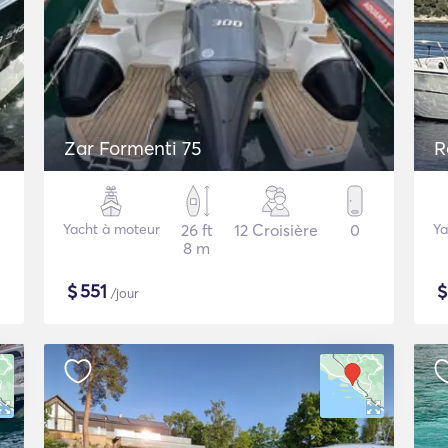
Zar Formenti 75
R
Yacht à moteur
26 ft
12 Croisière
0
Ya
8 m
$
551
/jour