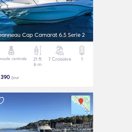
eanneau Cap Camarat 6.5 Serie 2
nsole centrale
21 ft
7 Croisière
1
6 m
$
390
/jour