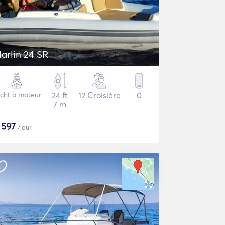
arlin 24 SR
cht à moteur
24 ft
12 Croisière
0
7 m
$
597
/jour