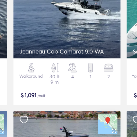
Jeanneau Cap Camarat 9.0 WA
S
Walkaround
30 ft
4
1
2
Ya
9 m
$
1,091
/nuit