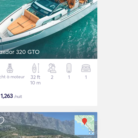
axdor 320 GTO
cht à moteur
32 ft
2
1
1
10 m
$
1,263
/nuit