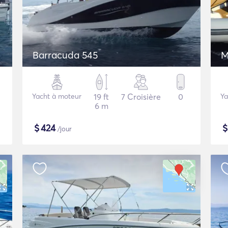
Barracuda 545
M
Yacht à moteur
19 ft
7 Croisière
0
Ya
6 m
$
424
/jour