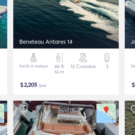
Beneteau Antares 14
J
Yacht à moteur
46 ft
12 Croisière
3
Ya
14 m
$
2,205
/jour