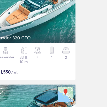
axdor 320 GTO
eekender
33 ft
4
1
2
10 m
$
1,550
/nuit