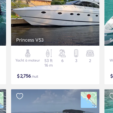
Princess V53
S
Yacht à moteur
53 ft
6
3
2
W
16 m
$
2,756
/nuit