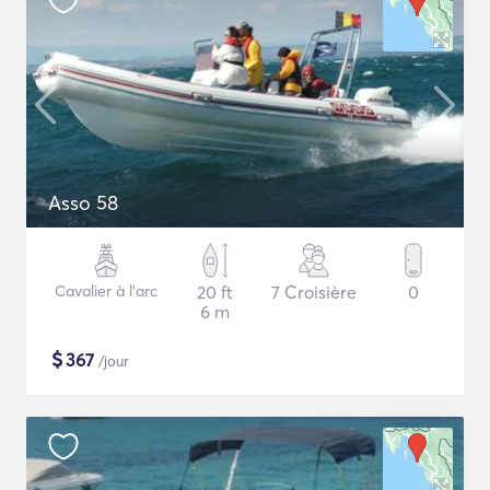
Asso 58
Cavalier à l'arc
20 ft
7 Croisière
0
6 m
$
367
/jour