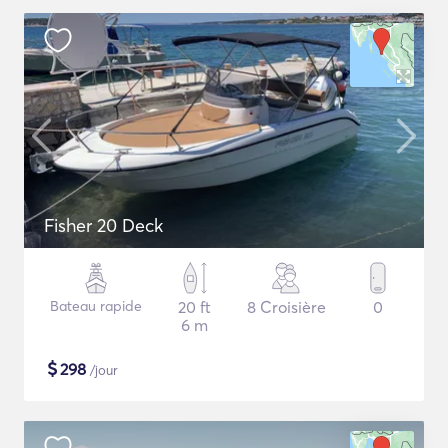
Fisher 20 Deck
Bateau rapide
20 ft
8 Croisière
0
6 m
$
298
/jour