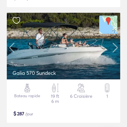
Galia 570 Sundeck
Bateau rapide
19 ft
6 Croisière
1
6 m
$
287
/jour