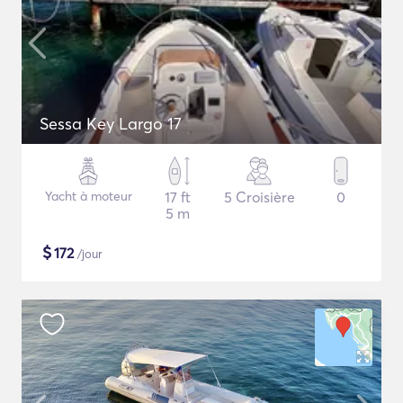
Sessa Key Largo 17
Yacht à moteur
17 ft
5 Croisière
0
5 m
$
172
/jour