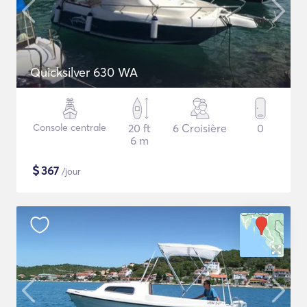
Quicksilver 630 WA
Console centrale
20 ft
6 Croisière
0
6 m
$
367
/jour