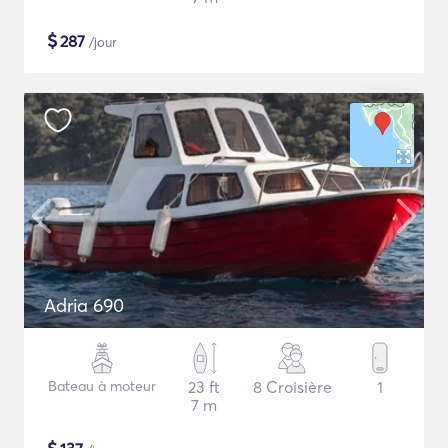
$
287
/jour
Adria 690
Bateau à moteur
23 ft
8 Croisière
1
7 m