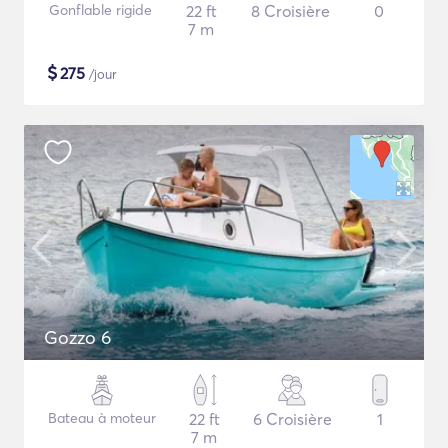
Gonflable rigide
22 ft
8 Croisière
0
7 m
$
275
/jour
Gozzo 6
Bateau à moteur
22 ft
6 Croisière
1
7 m