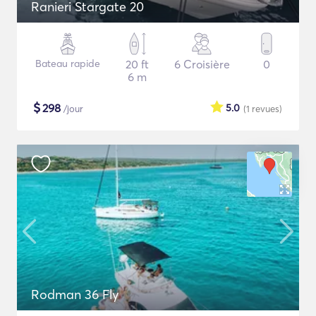
Ranieri Stargate 20
Bateau rapide
20 ft
6 Croisière
0
6 m
$
298
5.0
/jour
(1
revues
)
Rodman 36 Fly