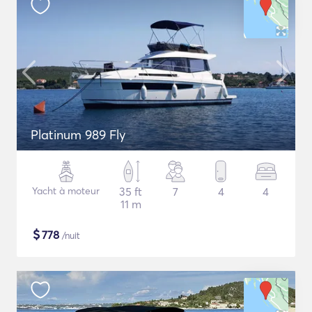
Platinum 989 Fly
Yacht à moteur
35 ft
7
4
4
11 m
$
778
/nuit