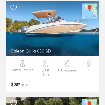
Galeon Galia 630 SD
Bateau rapide
20 ft
6 Croisière
1
6 m
$
287
/jour