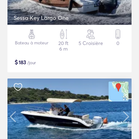
Sessa Key Largo One
Bateau à moteur
20 ft
5 Croisière
0
6 m
$
183
/jour