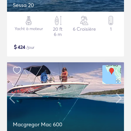
Sessa 20
Yacht à moteur
20 ft
6 Croisière
1
6 m
$
424
/jour
Macgregor Mac 600