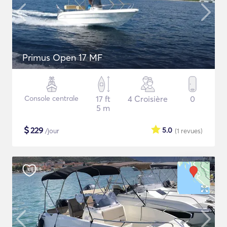
Primus Open 17 MF
Console centrale
17 ft
4 Croisière
0
5 m
$
229
5.0
/jour
(1
revues
)