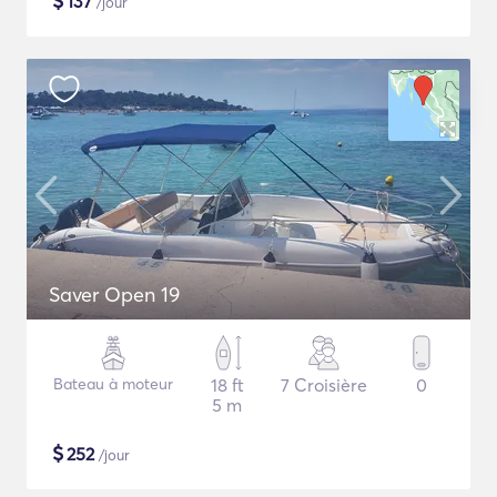
$
137
/jour
Saver Open 19
Bateau à moteur
18 ft
7 Croisière
0
5 m
$
252
/jour