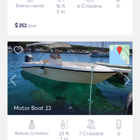
Bateau rapide
16 ft
6 Croisière
0
5 m
$
252
/jour
Motor Boat 23
Bateau à moteur
23 ft
7 Croisière
0
7 m