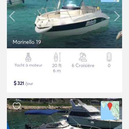
Marinello 19
Yacht à moteur
20 ft
6 Croisière
0
6 m
$
321
/jour