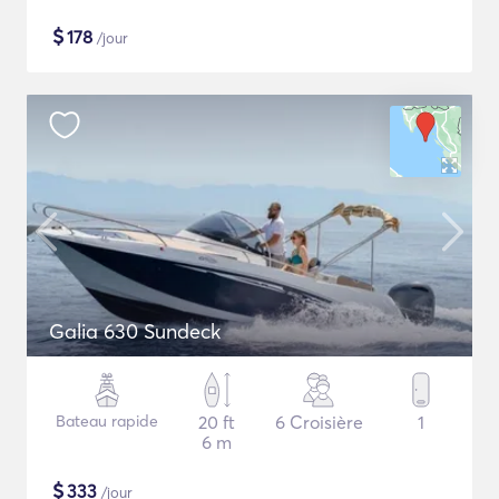
$
178
/jour
Galia 630 Sundeck
Bateau rapide
20 ft
6 Croisière
1
6 m
$
333
/jour