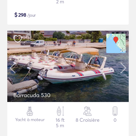
2 m
$
298
/jour
Barracuda 530
Yacht à moteur
16 ft
8 Croisière
0
5 m