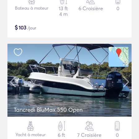
Bateau à moteur
13 ft
6 Croisière
0
4 m
$
103
/jour
Tancredi BluMax 550 Open
Yacht à moteur
6 ft
7 Croisière
0