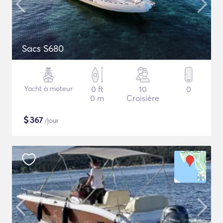
Sacs S680
Yacht à moteur
0 ft
10
0
0 m
Croisière
$
367
/jour