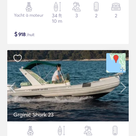
Yacht à moteur
34 ft
3
2
2
10 m
$
918
/nuit
Grginič Shark 23