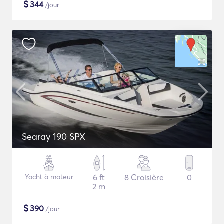
$
344
/jour
Searay 190 SPX
Yacht à moteur
6 ft
8 Croisière
0
2 m
$
390
/jour