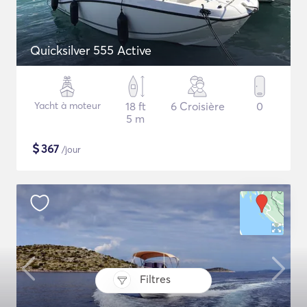
Quicksilver 555 Active
Yacht à moteur
18 ft
6 Croisière
0
5 m
$
367
/jour
Filtres