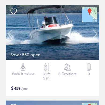
Saver 550 open
Yacht à moteur
18 ft
6 Croisière
0
5 m
$
459
/jour