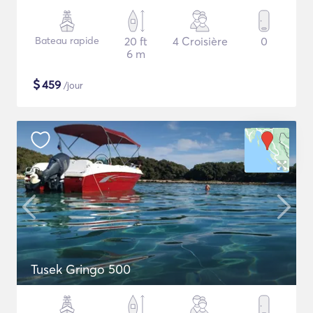
Bateau rapide
20 ft
4 Croisière
0
6 m
$
459
/jour
Tusek Gringo 500