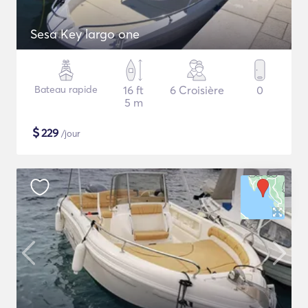
Sesa Key largo one
Bateau rapide
16 ft
6 Croisière
0
5 m
$
229
/jour