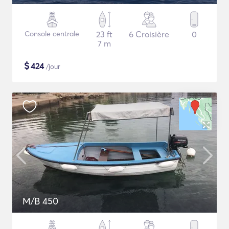
Console centrale
23 ft
6 Croisière
0
7 m
$
424
/jour
M/B 450