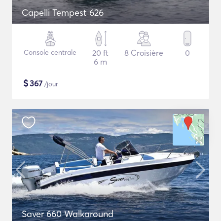
Capelli Tempest 626
Console centrale
20 ft
8 Croisière
0
6 m
$
367
/jour
Saver 660 Walkaround