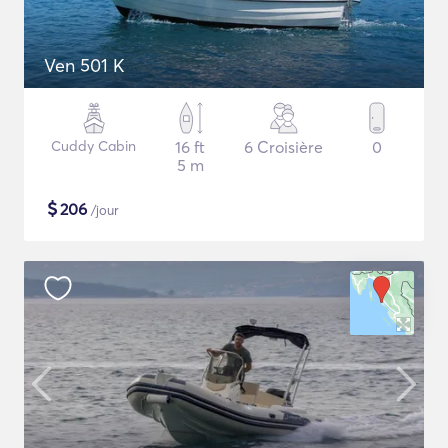
Ven 501 K
Cuddy Cabin
16 ft
6 Croisière
0
5 m
$
206
/jour