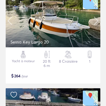
Sessa Key Largo 20
Yacht à moteur
20 ft
8 Croisière
1
6 m
$
264
/jour