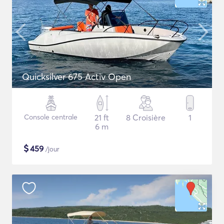
Quicksilver 675 Activ Open
Console centrale
21 ft
8 Croisière
1
6 m
$
459
/jour