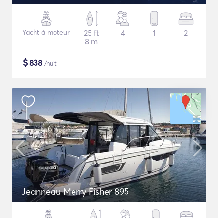
Yacht à moteur
25 ft
4
1
2
8 m
$
838
/nuit
Jeanneau Merry Fisher 895