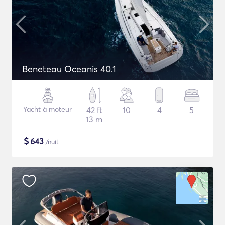
Beneteau Oceanis 40.1
Yacht à moteur
42 ft
10
4
5
13 m
$
643
/nuit