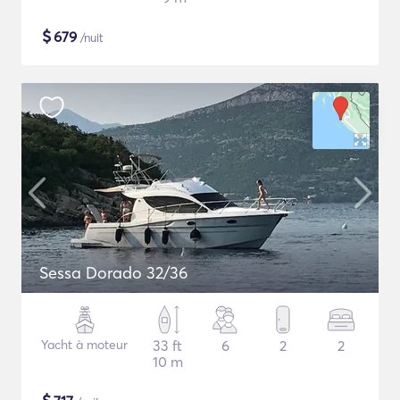
$
679
/nuit
Sessa Dorado 32/36
Yacht à moteur
33 ft
6
2
2
10 m