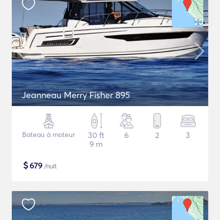
Jeanneau Merry Fisher 895
Bateau à moteur
30 ft
6
2
3
9 m
$
679
/nuit