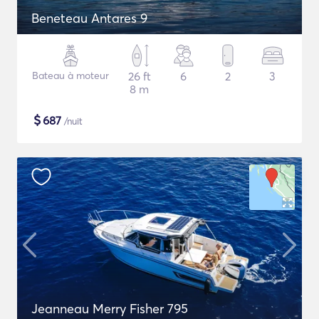
Beneteau Antares 9
Bateau à moteur
26 ft
6
2
3
8 m
$
687
/nuit
Jeanneau Merry Fisher 795