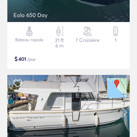
Eolo 650 Day
Bateau rapide
21 ft
7 Croisière
1
6 m
$
401
/jour