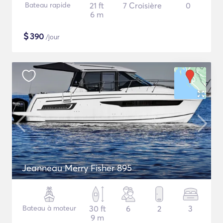
Bateau rapide
21 ft
7 Croisière
0
6 m
$
390
/jour
Jeanneau Merry Fisher 895
Bateau à moteur
30 ft
6
2
3
9 m