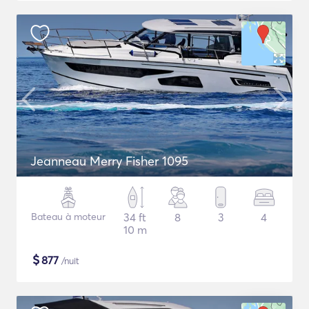
Jeanneau Merry Fisher 1095
Bateau à moteur
34 ft
8
3
4
10 m
$
877
/nuit