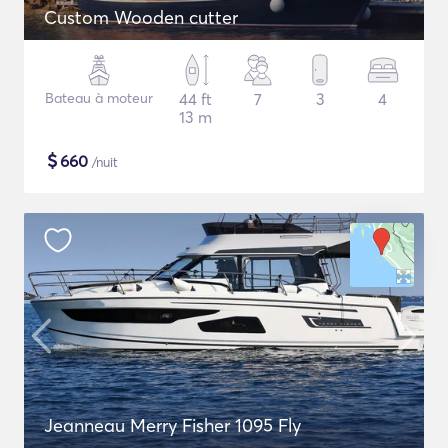
Custom Wooden cutter
Bateau à moteur
44 ft
7
3
4
13 m
$
660
/nuit
Jeanneau Merry Fisher 1095 Fly