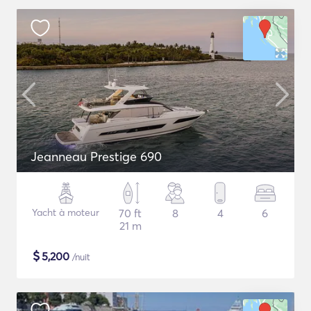
Jeanneau Prestige 690
Yacht à moteur
70 ft
8
4
6
21 m
$
5,200
/nuit