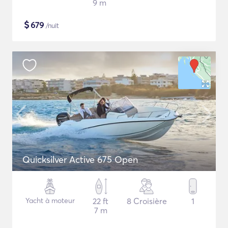
9 m
$
679
/nuit
Quicksilver Active 675 Open
Yacht à moteur
22 ft
8 Croisière
1
7 m