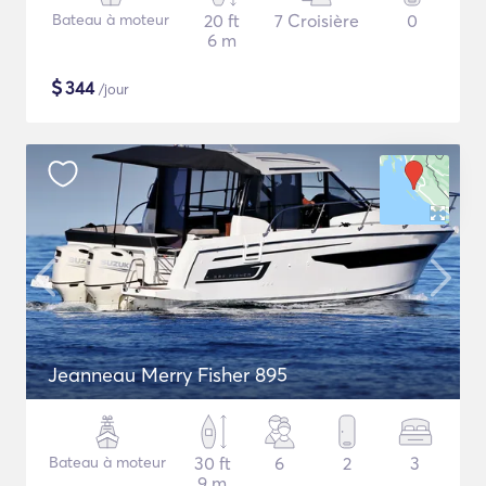
Bateau à moteur
20 ft
7 Croisière
0
6 m
$
344
/jour
Jeanneau Merry Fisher 895
Bateau à moteur
30 ft
6
2
3
9 m