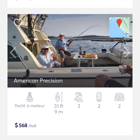
American Precision
Yacht à moteur
31 ft
3
2
2
9 m
$
568
/nuit