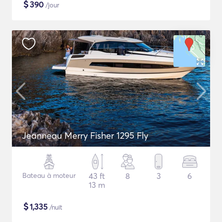
$
390
/jour
Jeanneau Merry Fisher 1295 Fly
Bateau à moteur
43 ft
8
3
6
13 m
$
1,335
/nuit