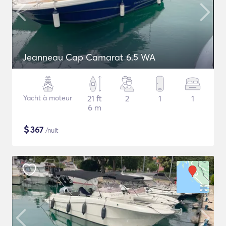
Jeanneau Cap Camarat 6.5 WA
Yacht à moteur
21 ft
2
1
1
6 m
$
367
/nuit