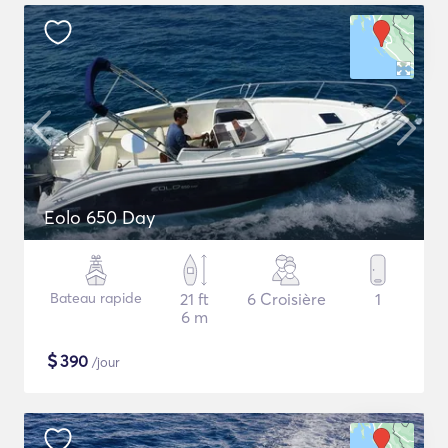
Eolo 650 Day
Bateau rapide
21 ft
6 Croisière
1
6 m
$
390
/jour