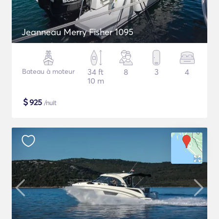
Jeanneau Merry Fisher 1095
Bateau à moteur
34 ft
8
3
4
10 m
$
925
/nuit