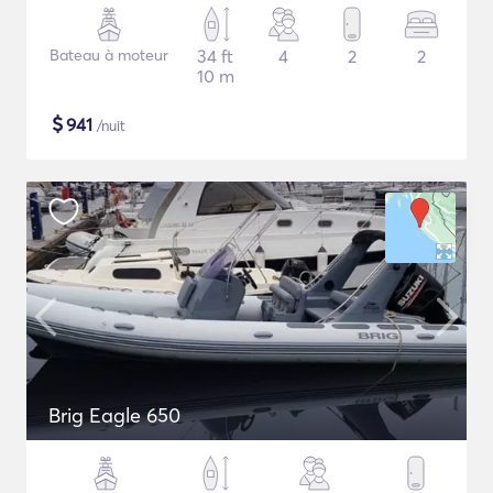
Bateau à moteur
34 ft
4
2
2
10 m
$
941
/nuit
Brig Eagle 650