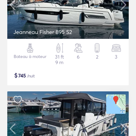
Jeanneau Fisher 895 S2
Bateau à moteur
31 ft
6
2
3
9 m
$
745
/nuit