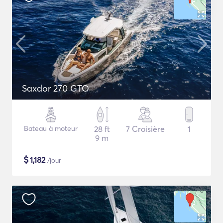
Saxdor 270 GTO
Bateau à moteur
28 ft
7 Croisière
1
9 m
$
1,182
/jour