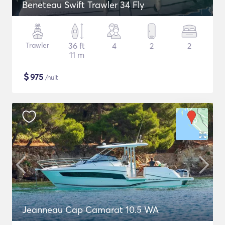
Beneteau Swift Trawler 34 Fly
Trawler
36 ft
4
2
2
11 m
$
975
/nuit
Jeanneau Cap Camarat 10.5 WA