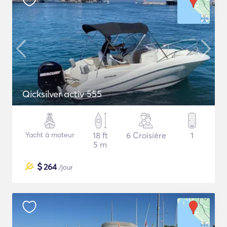
Qicksilver activ 555
Yacht à moteur
18 ft
6 Croisière
1
5 m
$
264
/jour