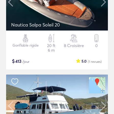
Nautica Salpa Soleil 20
Gonflable rigide
20 ft
8 Croisière
0
6 m
$
413
5.0
/jour
(1
revues
)