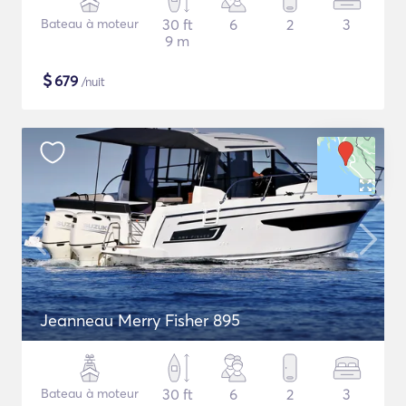
Bateau à moteur
30 ft
6
2
3
9 m
$
679
/nuit
Jeanneau Merry Fisher 895
Bateau à moteur
30 ft
6
2
3