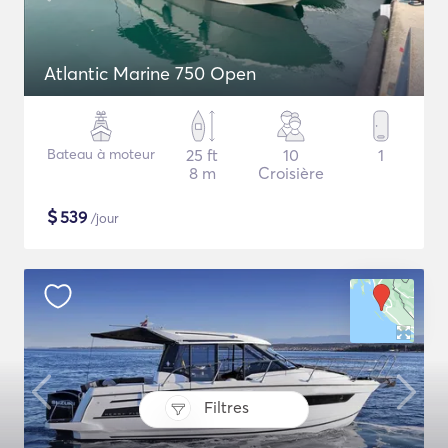
Atlantic Marine 750 Open
Bateau à moteur
25 ft
10
1
8 m
Croisière
$
539
/jour
Filtres