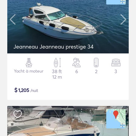
Jeanneau Jeanneau prestige 34
Yacht à moteur
38 ft
6
2
3
12 m
$
1,205
/nuit