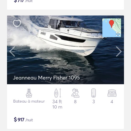
$
717
/nuit
Jeanneau Merry Fisher 1095
Bateau à moteur
34 ft
8
3
4
10 m
$
917
/nuit