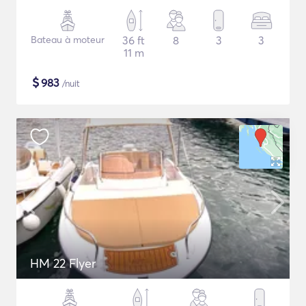
Bateau à moteur
36 ft
8
3
3
11 m
$
983
/nuit
HM 22 Flyer