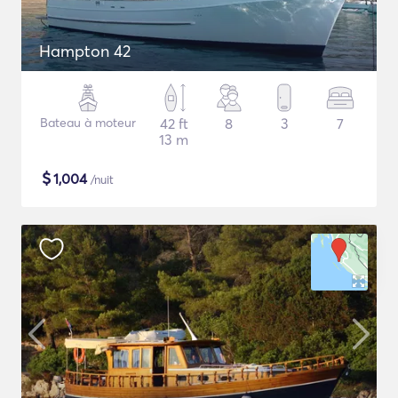
Hampton 42
Bateau à moteur
42 ft
8
3
7
13 m
$
1,004
/nuit