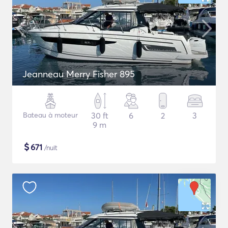
Jeanneau Merry Fisher 895
Bateau à moteur
30 ft
6
2
3
9 m
$
671
/nuit