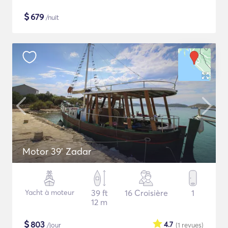
$
679
/nuit
Motor 39' Zadar
Yacht à moteur
39 ft
16 Croisière
1
12 m
$
803
4.7
/jour
(1
revues
)