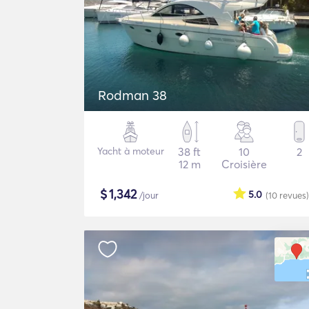
Rodman 38
Yacht à moteur
38 ft
10
2
12 m
Croisière
$
1,342
5.0
/jour
(10
revues
)