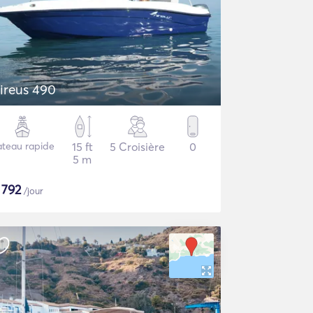
ireus 490
ateau rapide
15 ft
5 Croisière
0
5 m
$
792
/jour