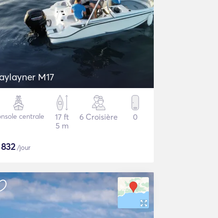
aylayner M17
nsole centrale
17 ft
6 Croisière
0
5 m
$
832
/jour