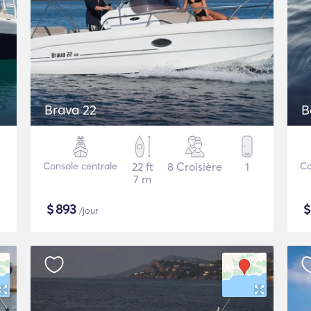
Brava 22
B
Console centrale
22 ft
8 Croisière
1
Co
7 m
$
893
/jour