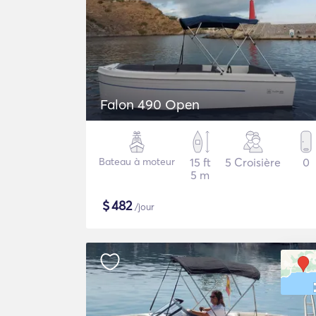
Falon 490 Open
Bateau à moteur
15 ft
5 Croisière
0
5 m
$
482
/jour