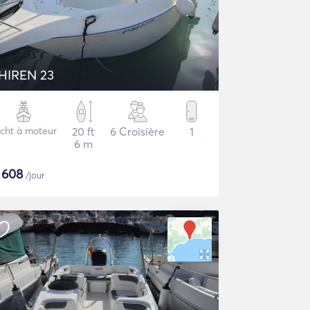
HIREN 23
cht à moteur
20 ft
6 Croisière
1
6 m
$
608
/jour