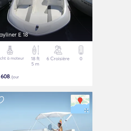
Bayliner E 18
cht à moteur
18 ft
6 Croisière
0
5 m
$
608
/jour