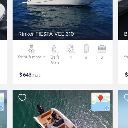
Rinker FIESTA VEE 310
Yacht à moteur
31 ft
4
2
2
Ya
9 m
$
643
/nuit