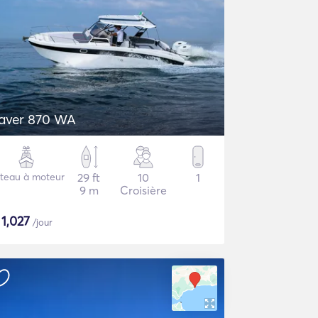
aver 870 WA
teau à moteur
29 ft
10
1
9 m
Croisière
$
1,027
/jour