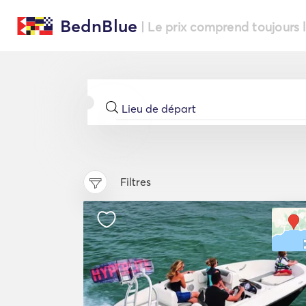
BednBlue
| Le prix comprend toujours 
Filtres