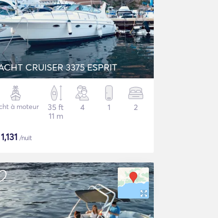
ACHT CRUISER 3375 ESPRIT
cht à moteur
35 ft
4
1
2
11 m
$
1,131
/nuit