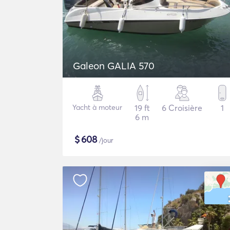
Galeon GALIA 570
Yacht à moteur
19 ft
6 Croisière
1
6 m
$
608
/jour