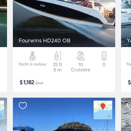
Fourwins HD240 OB
Y
Yacht à moteur
25 ft
10
0
Ya
8 m
Croisière
$
1,182
/jour