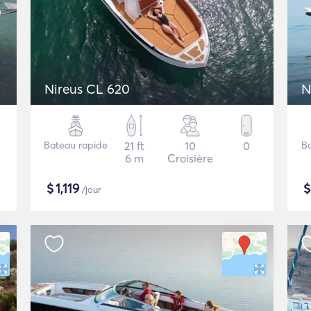
Nireus CL 620
N
Bateau rapide
21 ft
10
0
B
6 m
Croisière
$
1,119
/jour