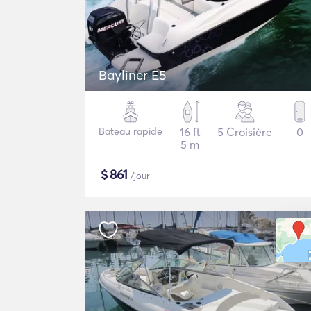
Bayliner E5
Bateau rapide
16 ft
5 Croisière
0
5 m
$
861
/jour