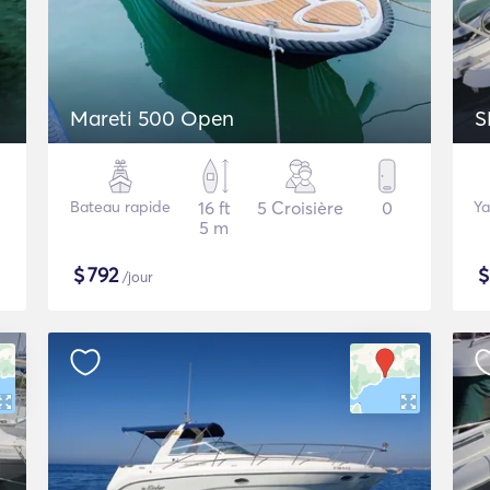
Mareti 500 Open
S
Bateau rapide
16 ft
5 Croisière
0
Ya
5 m
$
792
/jour