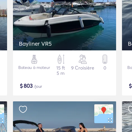
Bayliner VR5
B
Bateau à moteur
15 ft
9 Croisière
0
Ba
5 m
$
803
/jour