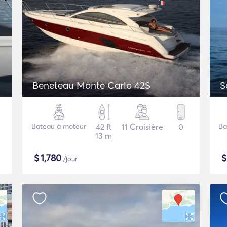
Beneteau Monte Carlo 42S
S
Bateau à moteur
42 ft
11 Croisière
0
Ba
13 m
$
1,780
/jour