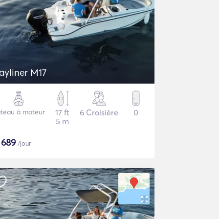
ayliner M17
teau à moteur
17 ft
6 Croisière
0
5 m
$
689
/jour