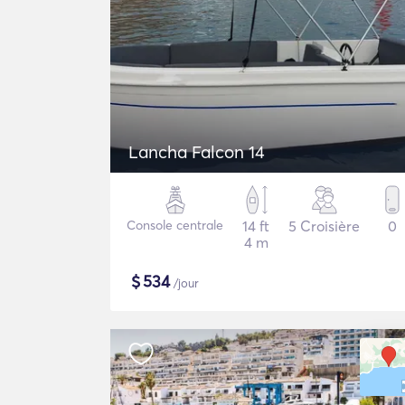
Lancha Falcon 14
Console centrale
14 ft
5 Croisière
0
4 m
$
534
/jour