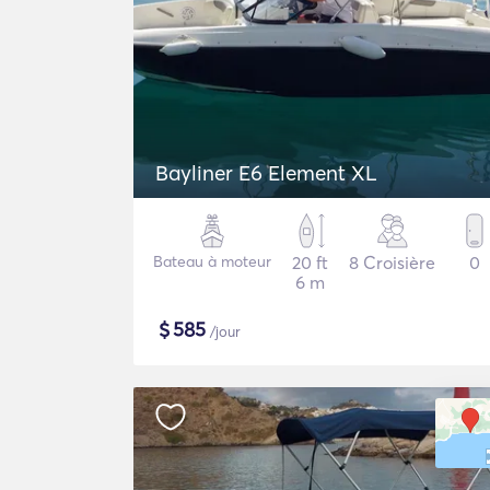
Bayliner E6 Element XL
Bateau à moteur
20 ft
8 Croisière
0
6 m
$
585
/jour