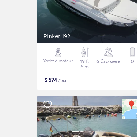
Rinker 192
Yacht à moteur
19 ft
6 Croisière
0
6 m
$
574
/jour