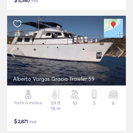
$
5,340
/nuit
Alberto Vargas Gracia Trawler 59
Yacht à moteur
59 ft
10
5
6
18 m
$
2,871
/nuit