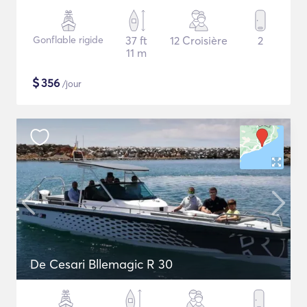
Gonflable rigide
37 ft
12 Croisière
2
11 m
$
356
/jour
De Cesari Bllemagic R 30