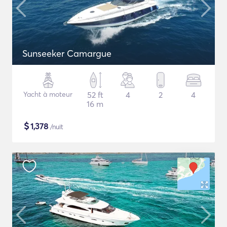
Sunseeker Camargue
Yacht à moteur
52 ft
4
2
4
16 m
$
1,378
/nuit