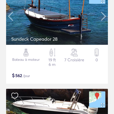
Sundeck Capeador 28
Bateau à moteur
19 ft
7 Croisière
0
6 m
$
562
/jour