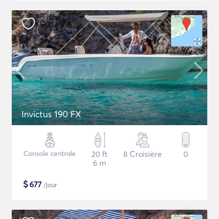
Invictus 190 FX
Console centrale
20 ft
8 Croisière
0
6 m
$
677
/jour