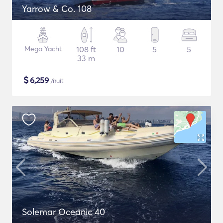
Yarrow & Co. 108
Mega Yacht
108 ft
10
5
5
33 m
$
6,259
/nuit
Solemar Oceanic 40