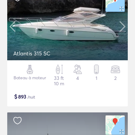
Atlantis 315 SC
Bateau à moteur
33 ft
4
1
2
10 m
$
893
/nuit