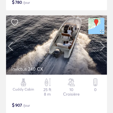
$
780
/jour
Invictus 240 CX
Cuddy Cabin
25 ft
10
0
8 m
Croisière
$
907
/jour