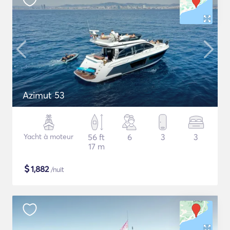
Azimut 53
Yacht à moteur
56 ft
6
3
3
17 m
$
1,882
/nuit