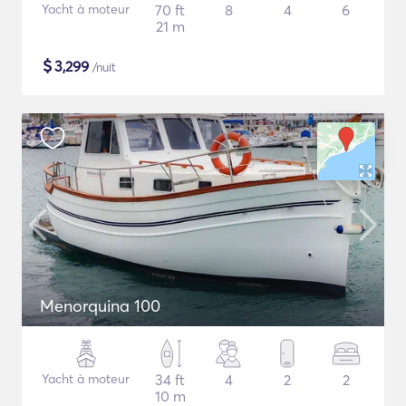
Yacht à moteur
70 ft
8
4
6
21 m
$
3,299
/nuit
Menorquina 100
Yacht à moteur
34 ft
4
2
2
10 m