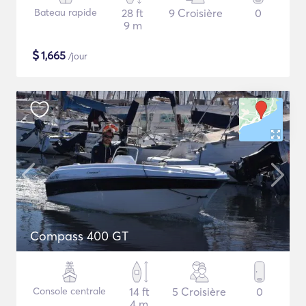
Bateau rapide
28 ft
9 Croisière
0
9 m
$
1,665
/jour
Compass 400 GT
Console centrale
14 ft
5 Croisière
0
4 m