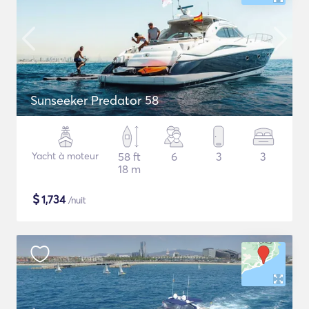
Sunseeker Predator 58
Yacht à moteur
58 ft
6
3
3
18 m
$
1,734
/nuit