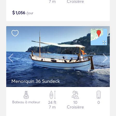
7 m
Croisière
$
1,056
/jour
Menorquin 36 Sundeck
Bateau à moteur
24 ft
10
0
7 m
Croisière