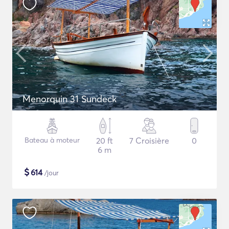
Menorquin 31 Sundeck
Bateau à moteur
20 ft
7 Croisière
0
6 m
$
614
/jour