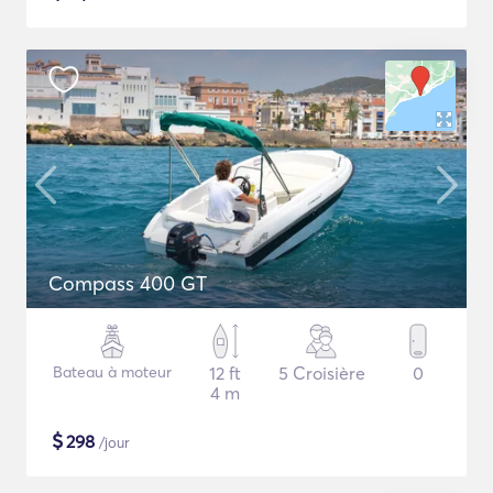
Compass 400 GT
Bateau à moteur
12 ft
5 Croisière
0
4 m
$
298
/jour