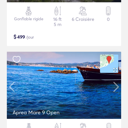
Gonflable rigide
16 ft
6 Croisière
0
5 m
$
499
/jour
Aprea Mare 9 Open