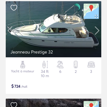
Jeanneau Prestige 32
Yacht à moteur
34 ft
6
2
3
10 m
$
724
/nuit