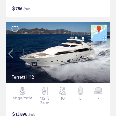
$
786
/nuit
Ferretti 112
Mega Yacht
112 ft
10
5
7
34 m
$
13,896
/nuit