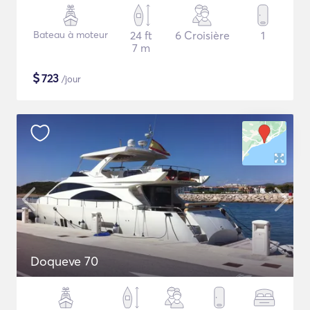
Bateau à moteur
24 ft
6 Croisière
1
7 m
$
723
/jour
Doqueve 70