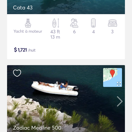
Cata 43
Yacht à moteur
43 ft
6
4
3
13 m
$
1,721
/nuit
Zodiac Medline 500