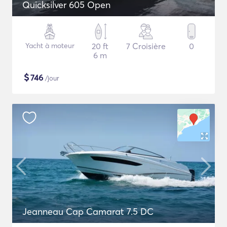
Quicksilver 605 Open
Yacht à moteur
20 ft
7 Croisière
0
6 m
$
746
/jour
Jeanneau Cap Camarat 7.5 DC