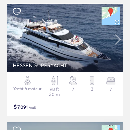
HESSEN SUPERYACHT
Yacht à moteur
98 ft
7
3
7
30 m
$
7,091
/nuit