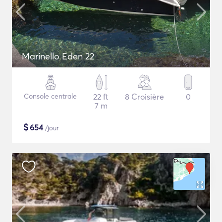
Marinello Eden 22
Console centrale
22 ft
8 Croisière
0
7 m
$
654
/jour