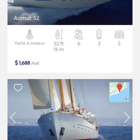
Azimut 52
Yacht à moteur
52 ft
6
3
3
16 m
$
1,688
/nuit