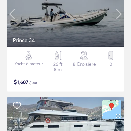
Prince 34
Yacht à moteur
26 ft
8 Croisière
0
8 m
$
1,607
/jour