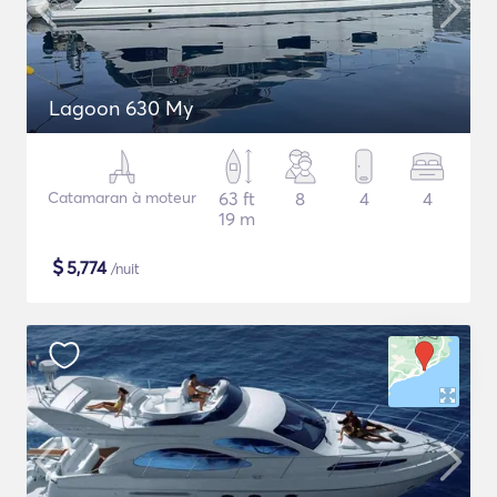
Lagoon 630 My
Catamaran à moteur
63 ft
8
4
4
19 m
$
5,774
/nuit