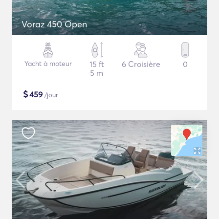
Voraz 450 Open
Yacht à moteur
15 ft
6 Croisière
0
5 m
$
459
/jour