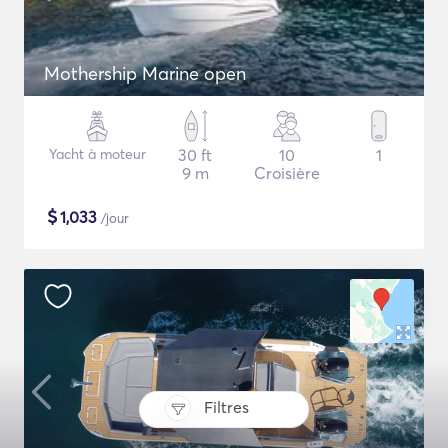
Mothership Marine open
Yacht à moteur
30 ft
10
1
9 m
Croisière
$
1,033
/jour
Filtres