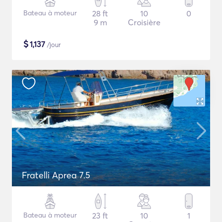
Bateau à moteur
28 ft
10
0
9 m
Croisière
$
1,137
/jour
Fratelli Aprea 7.5
Bateau à moteur
23 ft
10
1