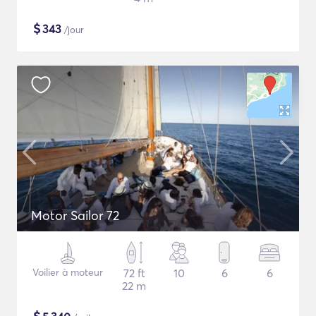
$
343
/jour
Motor Sailor 72
Voilier à moteur
72 ft
10
6
6
22 m