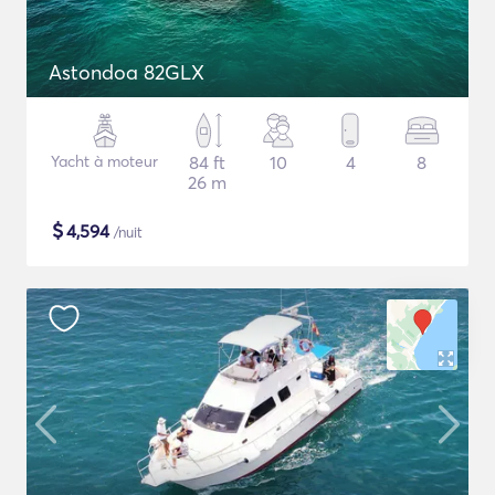
Astondoa 82GLX
Yacht à moteur
84 ft
10
4
8
26 m
$
4,594
/nuit