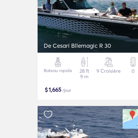
De Cesari Bllemagic R 30
Bateau rapide
28 ft
9 Croisière
0
9 m
$
1,665
/jour