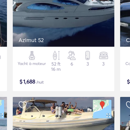
Azimut 52
C
Yacht à moteur
52 ft
6
3
3
Co
16 m
$
1,688
/nuit