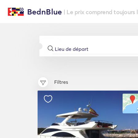
BednBlue
| Le prix comprend toujours 
Filtres