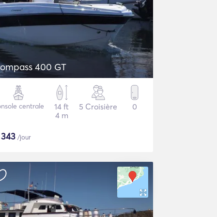
ompass 400 GT
nsole centrale
14 ft
5 Croisière
0
4 m
$
343
/jour