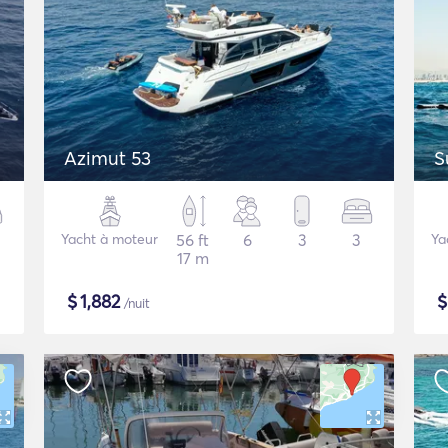
Azimut 53
S
Yacht à moteur
56 ft
6
3
3
Ya
17 m
$
1,882
/nuit