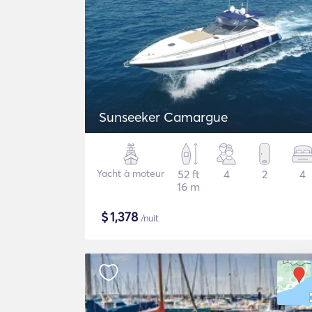
Sunseeker Camargue
Yacht à moteur
52 ft
4
2
4
16 m
$
1,378
/nuit