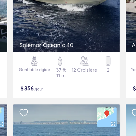
Solemar Oceanic 40
A
Gonflable rigide
37 ft
12 Croisière
2
Ya
11 m
$
356
/jour