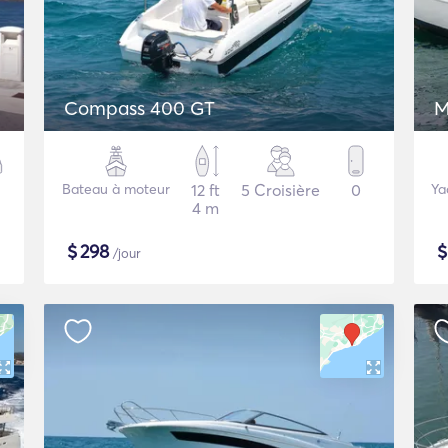
Compass 400 GT
M
Bateau à moteur
12 ft
5 Croisière
0
Ya
4 m
$
298
/jour