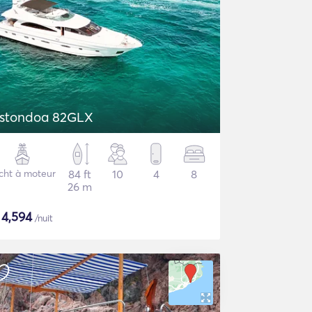
stondoa 82GLX
cht à moteur
84 ft
10
4
8
26 m
$
4,594
/nuit