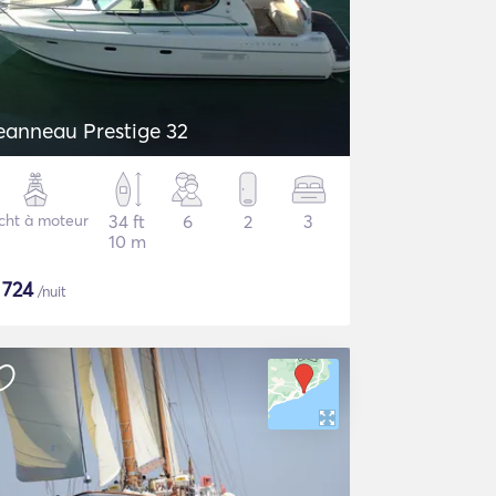
eanneau Prestige 32
cht à moteur
34 ft
6
2
3
10 m
$
724
/nuit