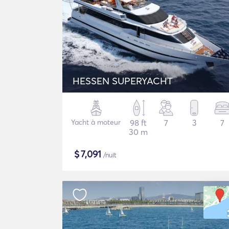
HESSEN SUPERYACHT
Yacht à moteur
98 ft
7
3
7
30 m
$
7,091
/nuit