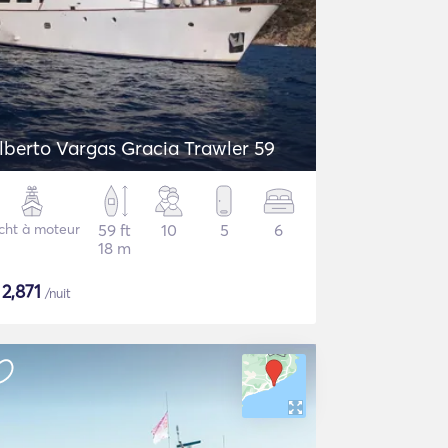
lberto Vargas Gracia Trawler 59
cht à moteur
59 ft
10
5
6
18 m
$
2,871
/nuit