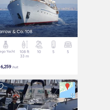
arrow & Co. 108
ega Yacht
108 ft
10
5
5
33 m
$
6,259
/nuit