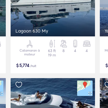
Lagoon 630 My
Y
Catamaran à
63 ft
8
4
4
M
moteur
19 m
$
5,774
/nuit