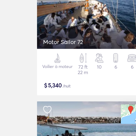
Motor Sailor 72
Voilier à moteur
72 ft
10
6
6
22 m
$
5,340
/nuit