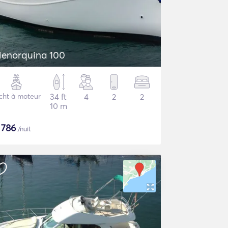
enorquina 100
cht à moteur
34 ft
4
2
2
10 m
$
786
/nuit