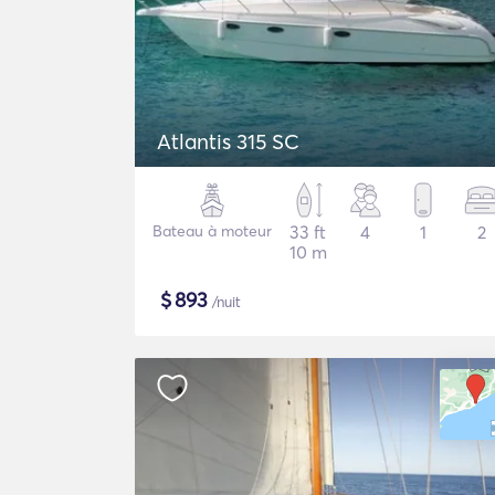
Atlantis 315 SC
Bateau à moteur
33 ft
4
1
2
10 m
$
893
/nuit