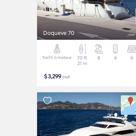
Doqueve 70
Yacht à moteur
70 ft
8
4
6
21 m
$
3,299
/nuit