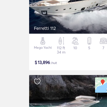
Ferretti 112
Mega Yacht
112 ft
10
5
7
34 m
$
13,896
/nuit