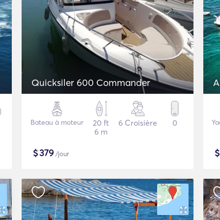
Quicksiler 600 Commander
A
Bateau à moteur
20 ft
6 Croisière
0
Ya
6 m
$
379
/jour