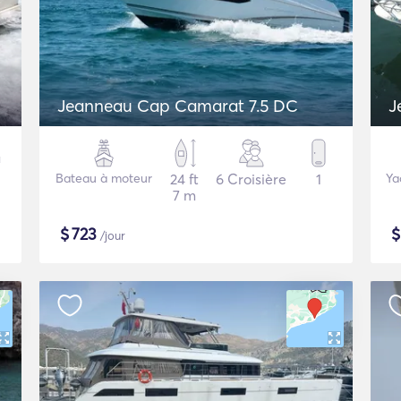
Jeanneau Cap Camarat 7.5 DC
J
Bateau à moteur
24 ft
6 Croisière
1
Ya
7 m
$
723
/jour