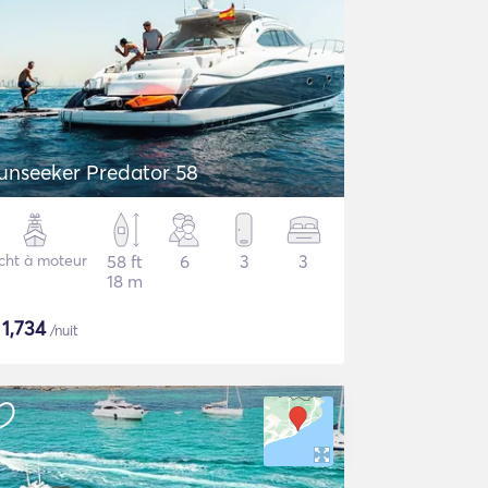
unseeker Predator 58
cht à moteur
58 ft
6
3
3
18 m
$
1,734
/nuit