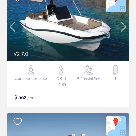
V2 7.0
Console centrale
23 ft
8 Croisière
1
7 m
$
562
/jour