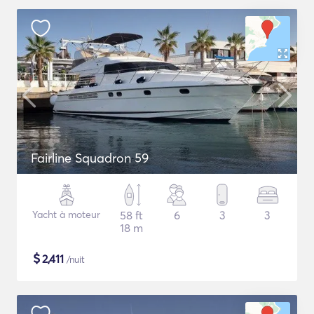
Fairline Squadron 59
Yacht à moteur
58 ft
6
3
3
18 m
$
2,411
/nuit