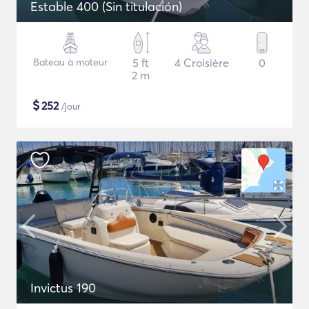
Estable 400 (Sin titulación)
Bateau à moteur
5 ft
4 Croisière
0
2 m
$
252
/jour
Invictus 190