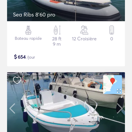
Sea Ribs 8'60 pro
Bateau rapide
28 ft
12 Croisière
0
9 m
$
654
/jour