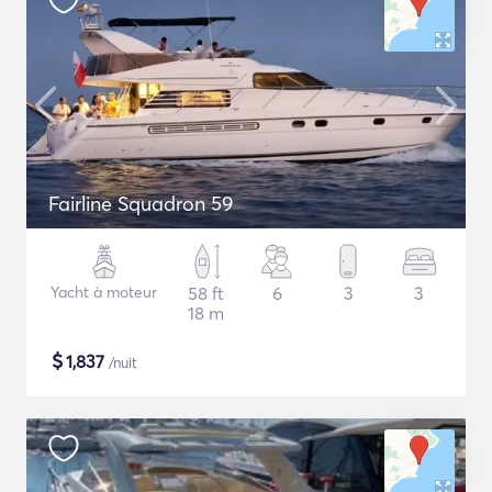
Fairline Squadron 59
Yacht à moteur
58 ft
6
3
3
18 m
$
1,837
/nuit