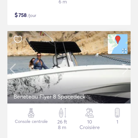
6 m
$
758
/jour
Beneteau Flyer 8 Spacedeck
Console centrale
26 ft
10
1
8 m
Croisière