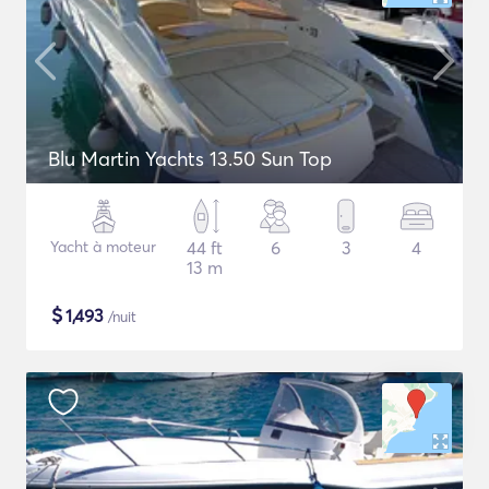
Blu Martin Yachts 13.50 Sun Top
Yacht à moteur
44 ft
6
3
4
13 m
$
1,493
/nuit