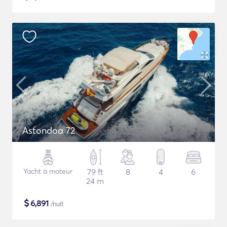
Astondoa 72
Yacht à moteur
79 ft
8
4
6
24 m
$
6,891
/nuit