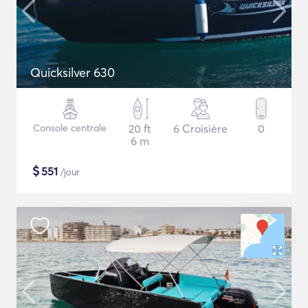
Quicksilver 630
Console centrale
20 ft
6 Croisière
0
6 m
$
551
/jour