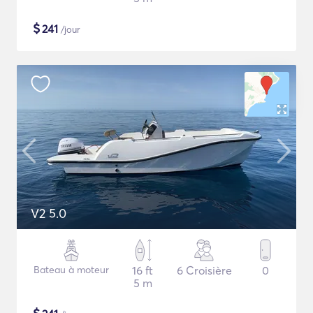
$
241
/jour
V2 5.0
Bateau à moteur
16 ft
6 Croisière
0
5 m