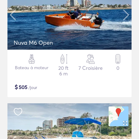
Nuva M6 Open
Bateau à moteur
20 ft
7 Croisière
0
6 m
$
505
/jour