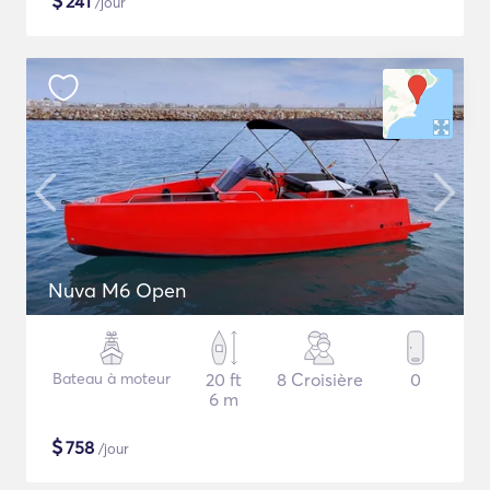
$
241
/jour
Nuva M6 Open
Bateau à moteur
20 ft
8 Croisière
0
6 m
$
758
/jour