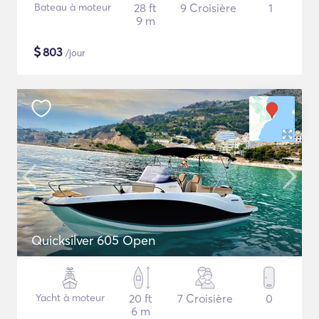
Bateau à moteur
28 ft
9 Croisière
1
9 m
$
803
/jour
Quicksilver 605 Open
Yacht à moteur
20 ft
7 Croisière
0
6 m