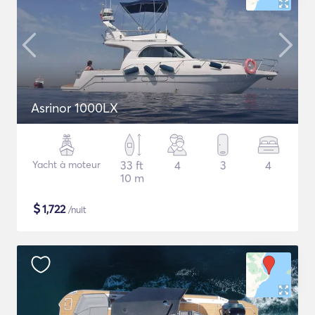
Asrinor 1000LX
Yacht à moteur
33 ft
4
3
4
10 m
$
1,722
/nuit