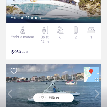
Faeton Moraga
Yacht à moteur
39 ft
6
2
1
12 m
$
930
/nuit
Filtres