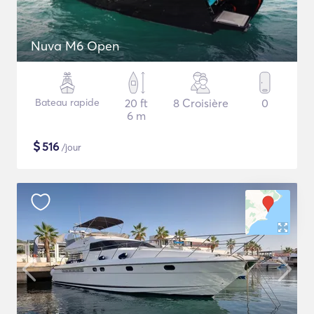
Nuva M6 Open
Bateau rapide
20 ft
8 Croisière
0
6 m
$
516
/jour