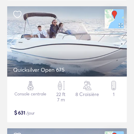
Quicksilver Open 675
Console centrale
22 ft
8 Croisière
1
7 m
$
631
/jour