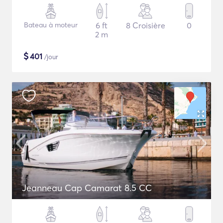
Bateau à moteur
6 ft
8 Croisière
0
2 m
$
401
/jour
Jeanneau Cap Camarat 8.5 CC