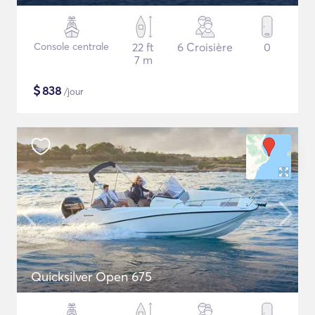
Console centrale
22 ft
6 Croisière
0
7 m
$
838
/jour
Quicksilver Open 675