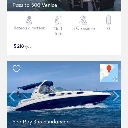
Passito 500 Venice
Bateau à moteur
16 ft
5 Croisière
0
5 m
$
218
/jour
Sea Ray 355 Sundancer