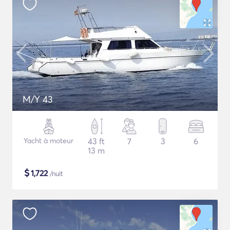
M/Y 43
Yacht à moteur
43 ft
7
3
6
13 m
$
1,722
/nuit