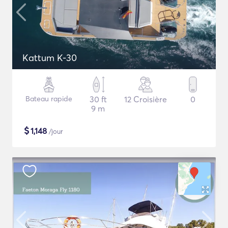
Kattum K-30
Bateau rapide
30 ft
12 Croisière
0
9 m
$
1,148
/jour