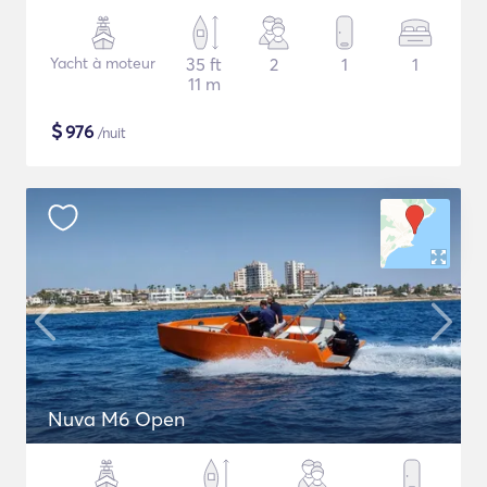
Yacht à moteur
35 ft
2
1
1
11 m
$
976
/nuit
Nuva M6 Open