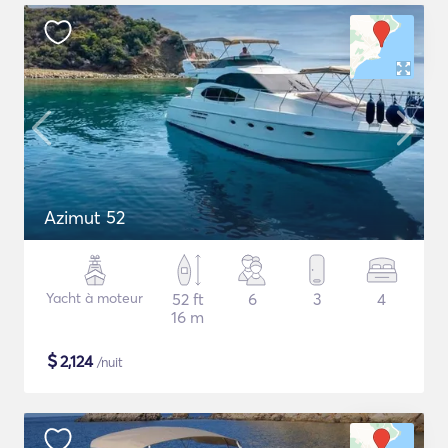
Azimut 52
Yacht à moteur
52 ft
6
3
4
16 m
$
2,124
/nuit