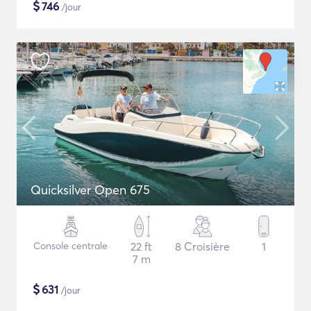
$
746
/jour
Quicksilver Open 675
Console centrale
22 ft
8 Croisière
1
7 m
$
631
/jour