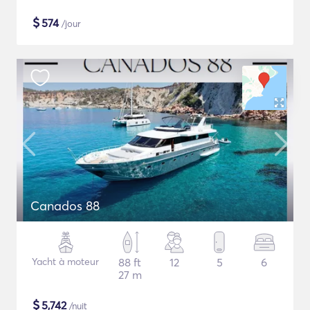
$
574
/jour
Canados 88
Yacht à moteur
88 ft
12
5
6
27 m
$
5,742
/nuit