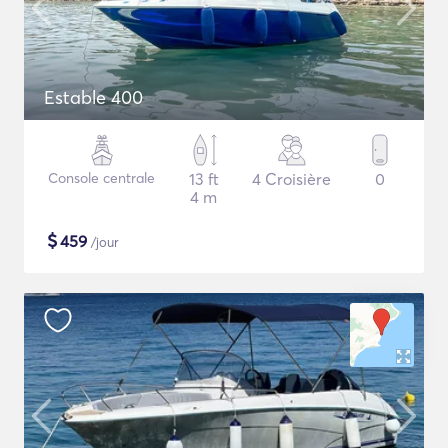
Estable 400
Console centrale
13 ft
4 Croisière
0
4 m
$
459
/jour