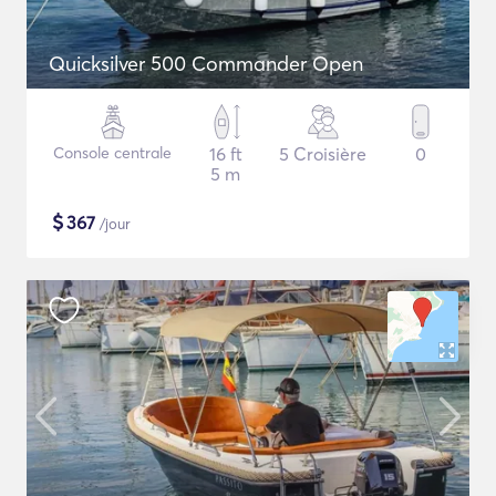
Quicksilver 500 Commander Open
Console centrale
16 ft
5 Croisière
0
5 m
$
367
/jour