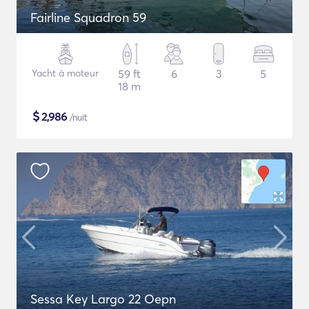
Fairline Squadron 59
Yacht à moteur
59 ft
6
3
5
18 m
$
2,986
/nuit
Sessa Key Largo 22 Oepn