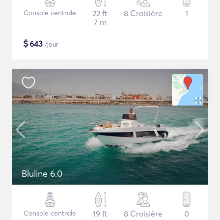
Console centrale
22 ft
8 Croisière
1
7 m
$
643
/jour
Bluline 6.0
Console centrale
19 ft
8 Croisière
0