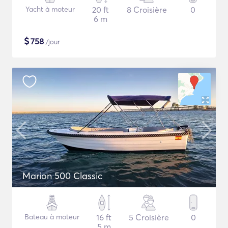
Yacht à moteur
20 ft
8 Croisière
0
6 m
$
758
/jour
Marion 500 Classic
Bateau à moteur
16 ft
5 Croisière
0
5 m