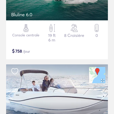
Bluline 6.0
Console centrale
19 ft
8 Croisière
0
6 m
$
758
/jour