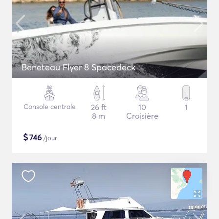
Beneteau Flyer 8 Spacedeck
Console centrale
26 ft
10
1
8 m
Croisière
$
746
/jour