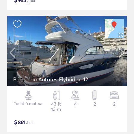
$
953
/jour
Beneteau Antares Flybridge 12
Yacht à moteur
43 ft
4
2
2
13 m
$
861
/nuit