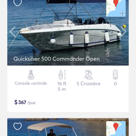
Quicksilver 500 Commander Open
Console centrale
16 ft
5 Croisière
0
5 m
$
367
/jour