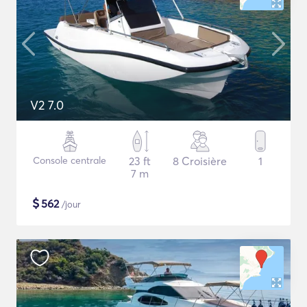
V2 7.0
Console centrale
23 ft
8 Croisière
1
7 m
$
562
/jour