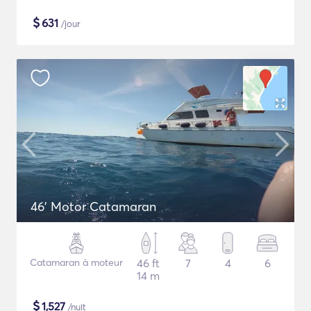
$
631
/jour
46' Motor Catamaran
Catamaran à moteur
46 ft
7
4
6
14 m
$
1,527
/nuit