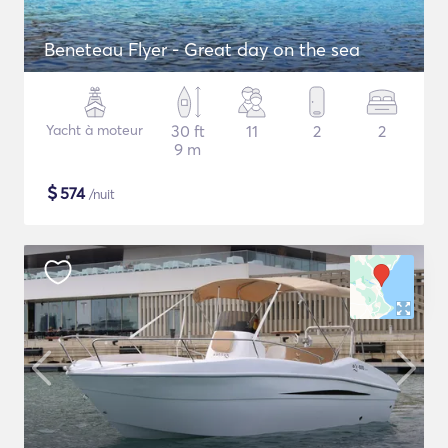
Beneteau Flyer - Great day on the sea
Yacht à moteur
30 ft
11
2
2
9 m
$
574
/nuit