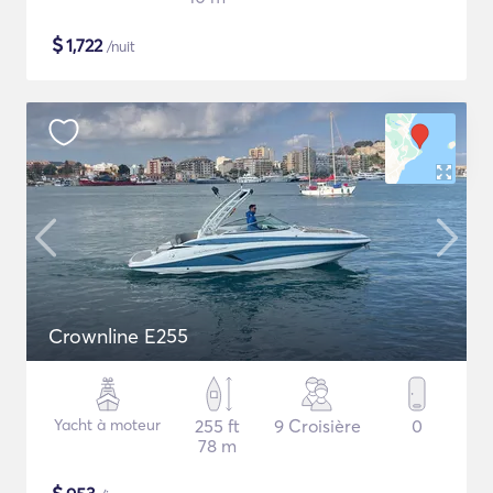
$
1,722
/nuit
Crownline E255
Yacht à moteur
255 ft
9 Croisière
0
78 m