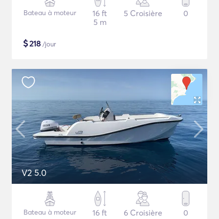
Bateau à moteur
16 ft
5 Croisière
0
5 m
$
218
/jour
V2 5.0
Bateau à moteur
16 ft
6 Croisière
0