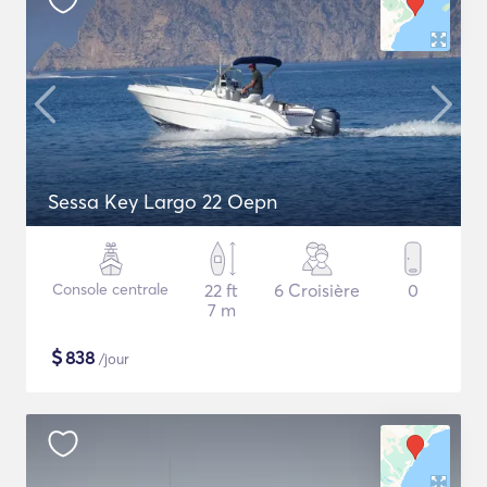
Sessa Key Largo 22 Oepn
Console centrale
22 ft
6 Croisière
0
7 m
$
838
/jour