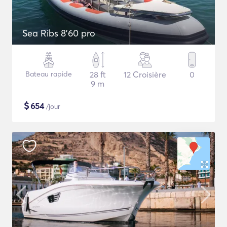
Sea Ribs 8'60 pro
Bateau rapide
28 ft
12 Croisière
0
9 m
$
654
/jour