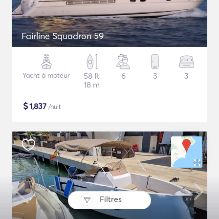
Fairline Squadron 59
Yacht à moteur
58 ft
6
3
3
18 m
$
1,837
/nuit
Filtres