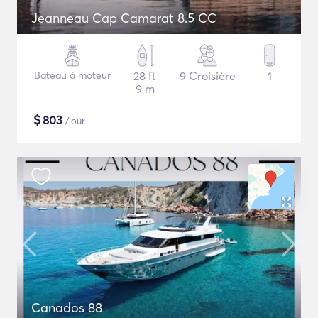
Jeanneau Cap Camarat 8.5 CC
Bateau à moteur
28 ft
9 Croisière
1
9 m
$
803
/jour
Canados 88