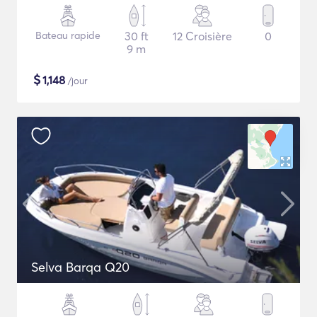
Bateau rapide
30 ft
12 Croisière
0
9 m
$
1,148
/jour
Selva Barqa Q20