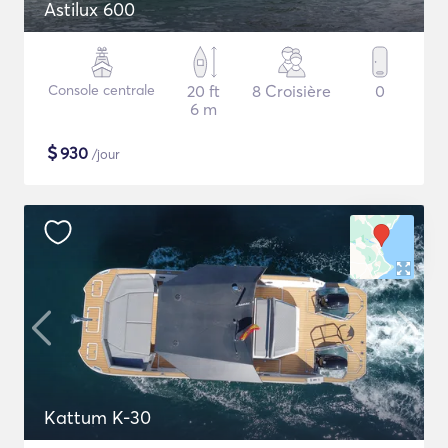
Astilux 600
Console centrale
20 ft
8 Croisière
0
6 m
$
930
/jour
Kattum K-30