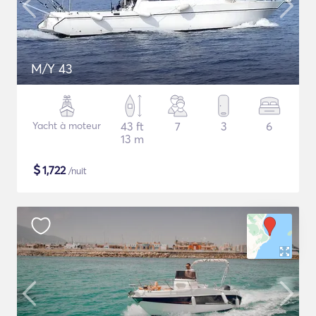
M/Y 43
Yacht à moteur
43 ft
7
3
6
13 m
$
1,722
/nuit