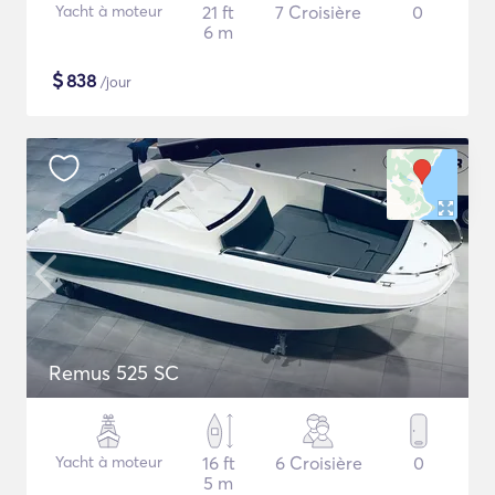
Yacht à moteur
21 ft
7 Croisière
0
6 m
$
838
/jour
Remus 525 SC
Yacht à moteur
16 ft
6 Croisière
0
5 m