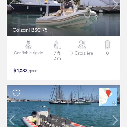
Colzani BSC 75
Gonflable rigide
7 ft
7 Croisière
0
2 m
$
1,033
/jour