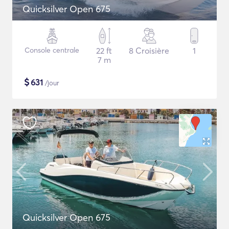
Quicksilver Open 675
Console centrale
22 ft
8 Croisière
1
7 m
$
631
/jour
Quicksilver Open 675