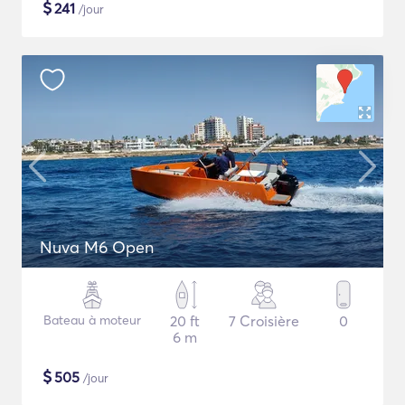
$
241
/jour
Nuva M6 Open
Bateau à moteur
20 ft
7 Croisière
0
6 m
$
505
/jour