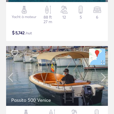
Yacht à moteur
88 ft
12
5
6
27 m
$
5,742
/nuit
Passito 500 Venice