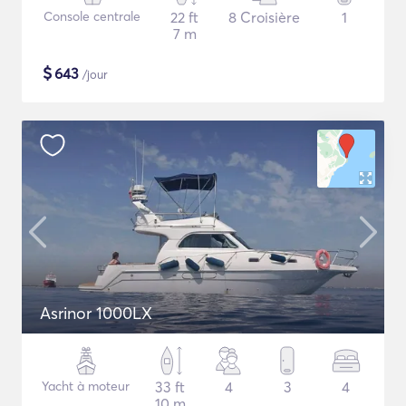
Console centrale
22 ft
8 Croisière
1
7 m
$
643
/jour
Asrinor 1000LX
Yacht à moteur
33 ft
4
3
4
10 m