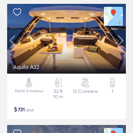
Aquila A32
Yacht à moteur
32 ft
12 Croisière
1
10 m
$
731
/jour