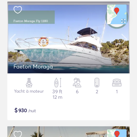
Faeton Moraga
Yacht à moteur
39 ft
6
2
1
12 m
$
930
/nuit