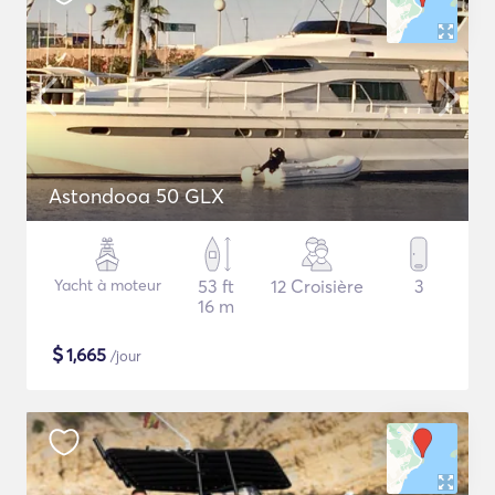
Astondooa 50 GLX
Yacht à moteur
53 ft
12 Croisière
3
16 m
$
1,665
/jour