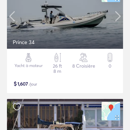
Prince 34
Yacht à moteur
26 ft
8 Croisière
0
8 m
$
1,607
/jour