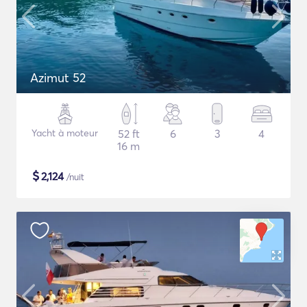
Azimut 52
Yacht à moteur
52 ft
6
3
4
16 m
$
2,124
/nuit