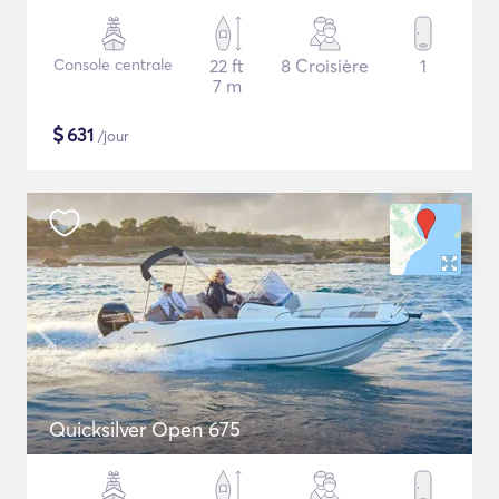
Console centrale
22 ft
8 Croisière
1
7 m
$
631
/jour
Quicksilver Open 675