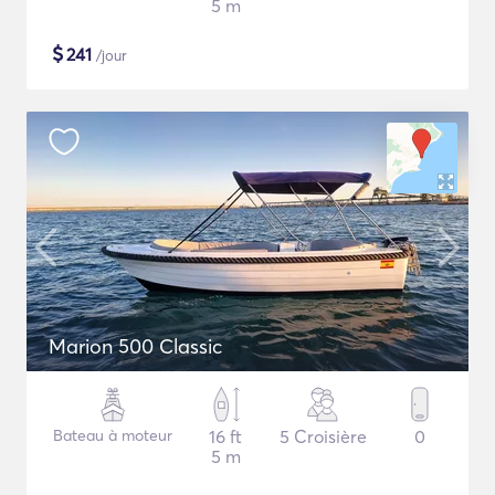
5 m
$
241
/jour
Marion 500 Classic
Bateau à moteur
16 ft
5 Croisière
0
5 m