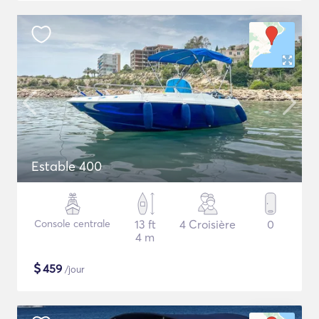
Estable 400
Console centrale
13 ft
4 Croisière
0
4 m
$
459
/jour