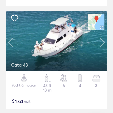
Cata 43
Yacht à moteur
43 ft
6
4
3
13 m
$
1,721
/nuit