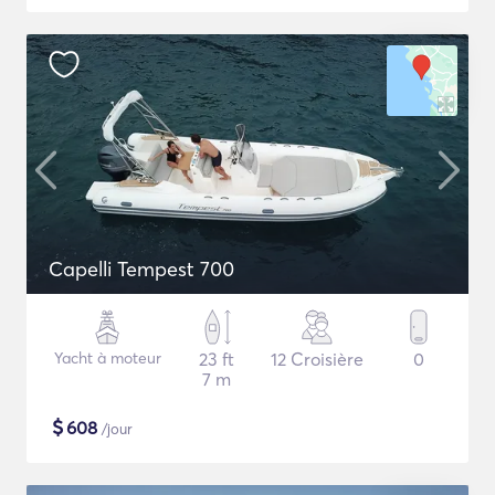
Capelli Tempest 700
Yacht à moteur
23 ft
12 Croisière
0
7 m
$
608
/jour