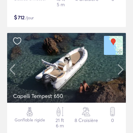
5 m
$
712
/jour
Capelli Tempest 650
Gonflable rigide
21 ft
8 Croisière
0
6 m