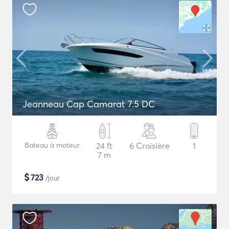
Jeanneau Cap Camarat 7.5 DC
Bateau à moteur
24 ft
6 Croisière
1
7 m
$
723
/jour