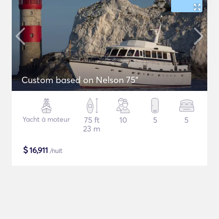
Custom based on Nelson 75"
Yacht à moteur
75 ft
10
5
5
23 m
$
16,911
/nuit