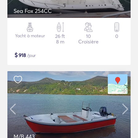
Sea Fox 254CC
Yacht à moteur
26 ft
10
0
8 m
Croisière
$
918
/jour
M/B 443