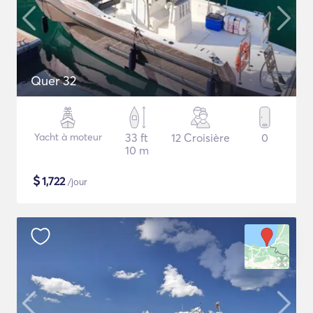
Quer 32
Yacht à moteur
33 ft
12 Croisière
0
10 m
$
1,722
/jour