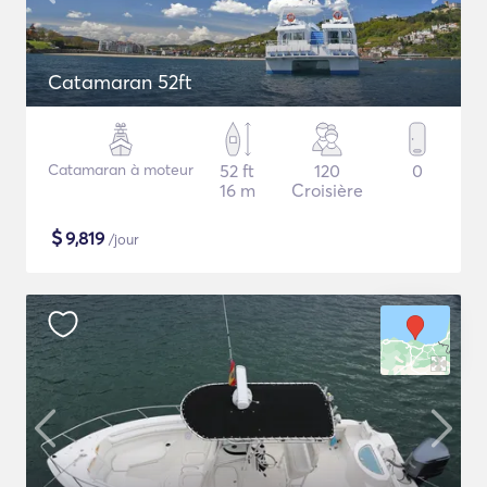
Catamaran 52ft
Catamaran à moteur
52 ft
120
0
16 m
Croisière
$
9,819
/jour