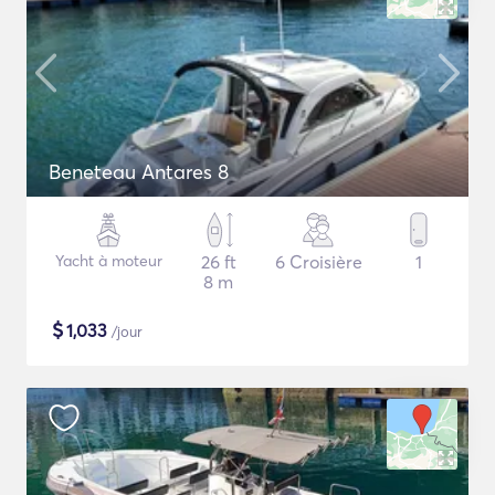
Beneteau Antares 8
Yacht à moteur
26 ft
6 Croisière
1
8 m
$
1,033
/jour