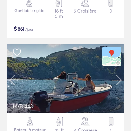
Gonflable rigide
16 ft
6 Croisière
0
5 m
$
861
/jour
M/B 443
Bateau à moteur
15 ft
4 Croisière
0