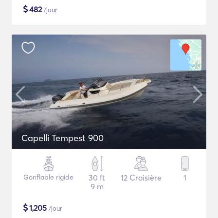
$
482
/jour
Capelli Tempest 900
Gonflable rigide
30 ft
12 Croisière
1
9 m
$
1,205
/jour