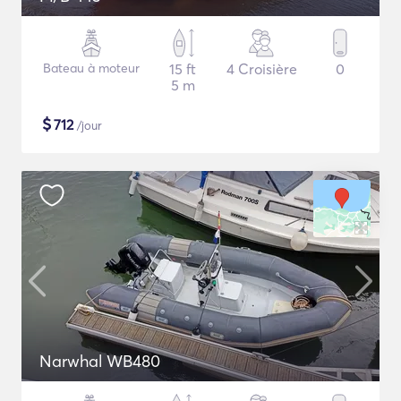
Bateau à moteur
15 ft
4 Croisière
0
5 m
$
712
/jour
Narwhal WB480