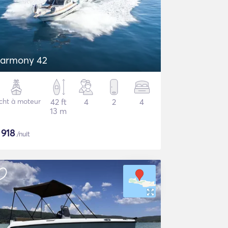
armony 42
cht à moteur
42 ft
4
2
4
13 m
$
918
/nuit