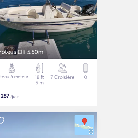
roteus Elli 5.50m
teau à moteur
18 ft
7 Croisière
0
5 m
$
287
/jour