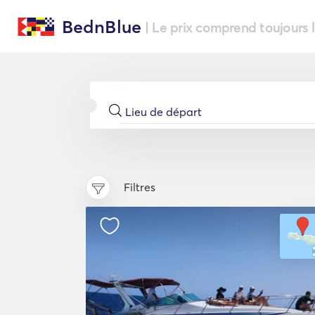
BednBlue
| Le prix comprend toujours 
Filtres