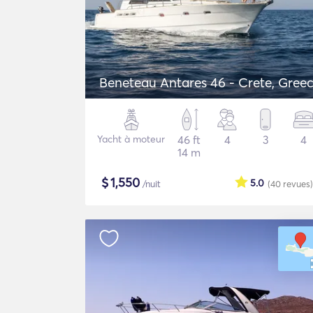
Beneteau Antares 46 - Crete, Gree
Yacht à moteur
46 ft
4
3
4
14 m
$
1,550
5.0
/nuit
(40
revues
)