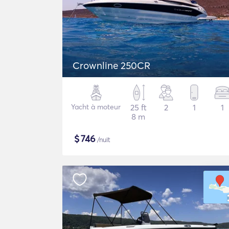
Crownline 250CR
Yacht à moteur
25 ft
2
1
1
8 m
$
746
/nuit