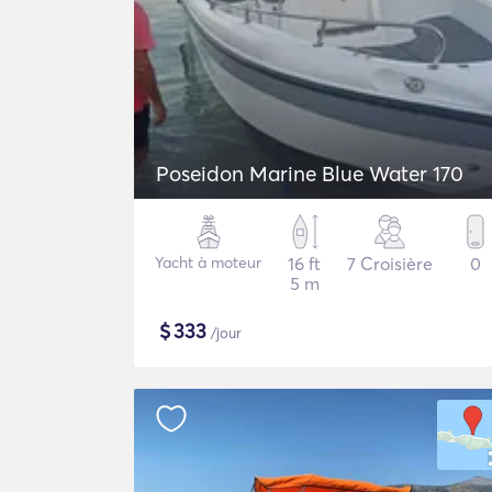
Poseidon Marine Blue Water 170
Yacht à moteur
16 ft
7 Croisière
0
5 m
$
333
/jour