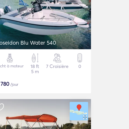
oseidon Blu Water 540
cht à moteur
18 ft
7 Croisière
0
5 m
$
780
/jour