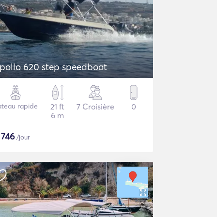
pollo 620 step speedboat
ateau rapide
21 ft
7 Croisière
0
6 m
$
746
/jour