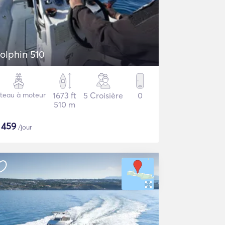
olphin 510
teau à moteur
1673 ft
5 Croisière
0
510 m
$
459
/jour