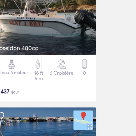
oseidon 480cc
teau à moteur
16 ft
6 Croisière
0
5 m
$
437
/jour