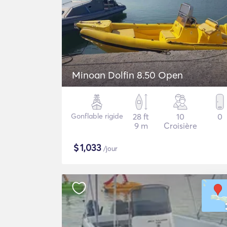
Minoan Dolfin 8.50 Open
Gonflable rigide
28 ft
10
0
9 m
Croisière
$
1,033
/jour