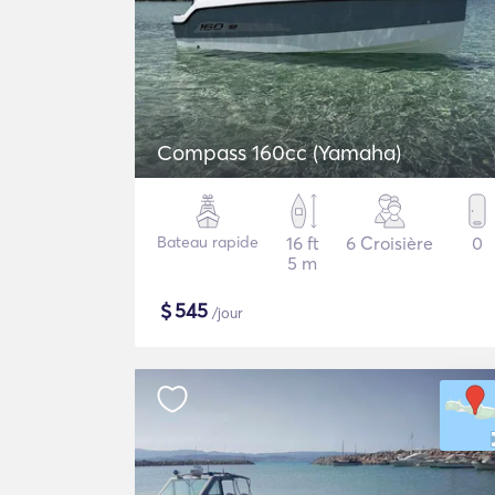
Compass 160cc (Yamaha)
Bateau rapide
16 ft
6 Croisière
0
5 m
$
545
/jour