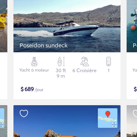
Poseidon sundeck
P
Yacht à moteur
30 ft
6 Croisière
1
Ya
9 m
$
689
/jour