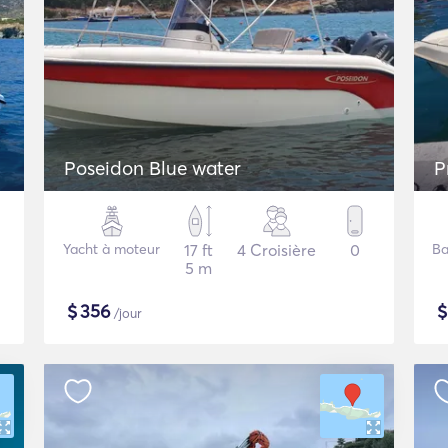
Poseidon Blue water
P
Yacht à moteur
17 ft
4 Croisière
0
Ba
5 m
$
356
/jour