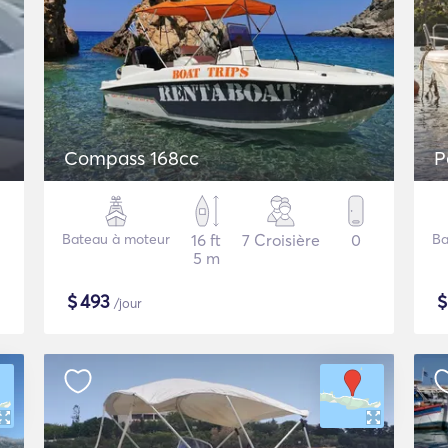
Compass 168cc
P
Bateau à moteur
16 ft
7 Croisière
0
Ba
5 m
$
493
/jour