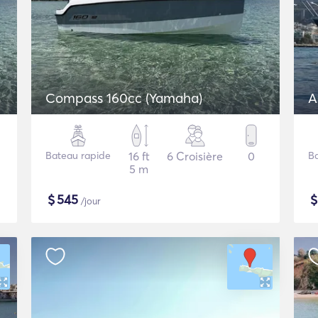
Compass 160cc (Yamaha)
A
Bateau rapide
16 ft
6 Croisière
0
B
5 m
$
545
/jour