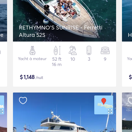
RETHYMNO'S SUNRISE - Ferretti
ce
Altura 52S
H
Yacht à moteur
52 ft
10
3
9
Ya
16 m
$
1,148
/nuit