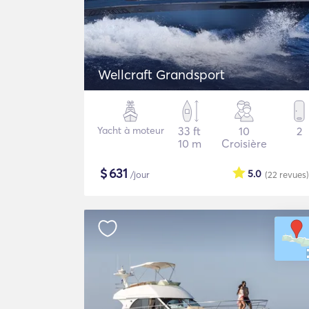
Wellcraft Grandsport
Yacht à moteur
33 ft
10
2
10 m
Croisière
$
631
5.0
/jour
(22
revues
)