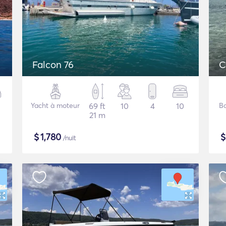
Falcon 76
C
Yacht à moteur
69 ft
10
4
10
B
21 m
$
1,780
/nuit