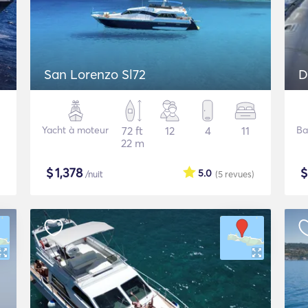
San Lorenzo Sl72
D
Yacht à moteur
72 ft
12
4
11
Ba
22 m
$
1,378
5.0
/nuit
(5
revues
)