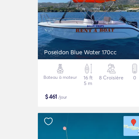
Poseidon Blue Water 170cc
Bateau à moteur
16 ft
8 Croisière
0
5 m
$
461
/jour