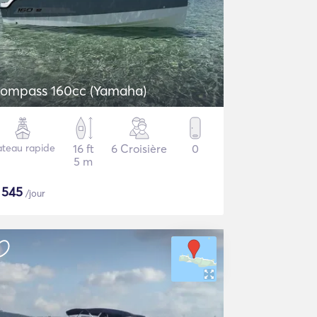
ompass 160cc (Yamaha)
ateau rapide
16 ft
6 Croisière
0
5 m
$
545
/jour