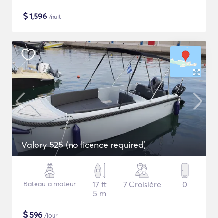
$
1,596
/nuit
Valory 525 (no licence required)
Bateau à moteur
17 ft
7 Croisière
0
5 m
$
596
/jour