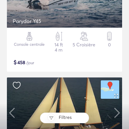
Parydor Y45
Console centrale
14 ft
5 Croisière
0
4 m
$
458
/jour
Filtres