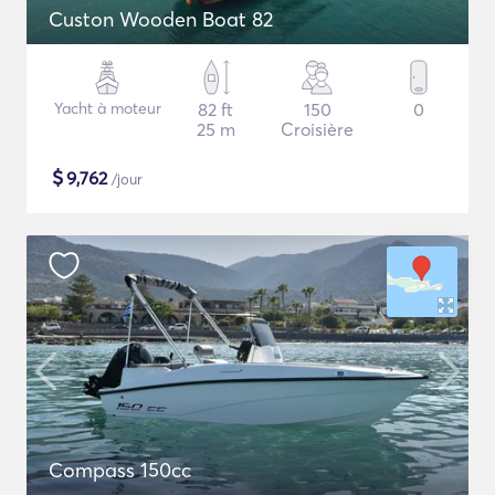
Custon Wooden Boat 82
Yacht à moteur
82 ft
150
0
25 m
Croisière
$
9,762
/jour
Compass 150cc