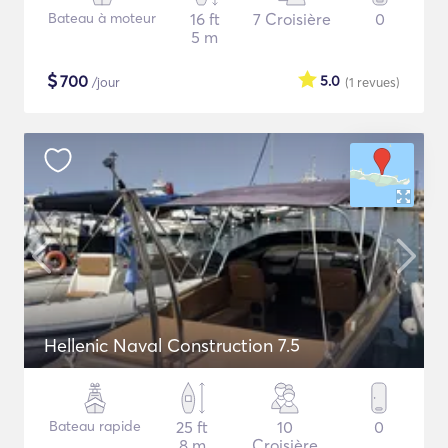
Bateau à moteur
16 ft
7 Croisière
0
5 m
$
700
5.0
/jour
(1
revues
)
Hellenic Naval Construction 7.5
Bateau rapide
25 ft
10
0
8 m
Croisière