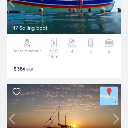
47 Sailing boat
Yacht à moteur
47 ft
4
2
2
14 m
$
384
/nuit