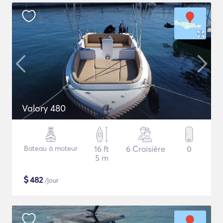
Valory 480
Bateau à moteur
16 ft
6 Croisière
0
5 m
$
482
/jour