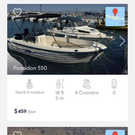
Poseidon 550
Yacht à moteur
18 ft
8 Croisière
0
5 m
$
459
/jour