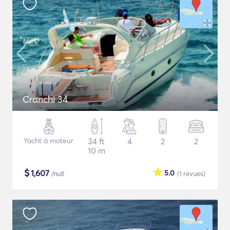
Cranchi 34
Yacht à moteur
34 ft
4
2
2
10 m
$
1,607
5.0
/nuit
(1
revues
)