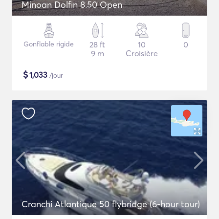
Minoan Dolfin 8.50 Open
Gonflable rigide
28 ft
10
0
9 m
Croisière
$
1,033
/jour
Cranchi Atlantique 50 flybridge (6-hour tour)