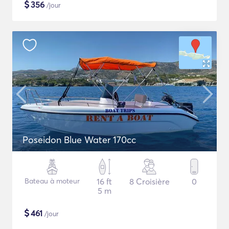
$
356
/jour
Poseidon Blue Water 170cc
Bateau à moteur
16 ft
8 Croisière
0
5 m
$
461
/jour