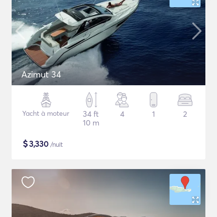
Azimut 34
Yacht à moteur
34 ft
4
1
2
10 m
$
3,330
/nuit