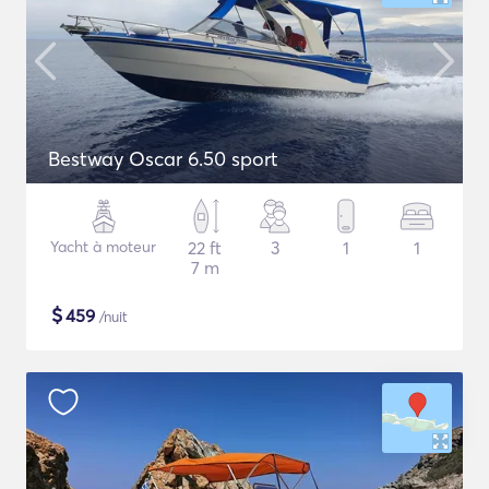
Bestway Oscar 6.50 sport
Yacht à moteur
22 ft
3
1
1
7 m
$
459
/nuit