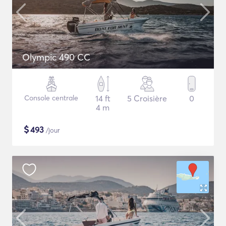
Olympic 490 CC
Console centrale
14 ft
5 Croisière
0
4 m
$
493
/jour