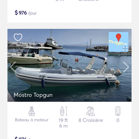
$
976
/jour
Mostro Topgun
Bateau à moteur
19 ft
8 Croisière
0
6 m