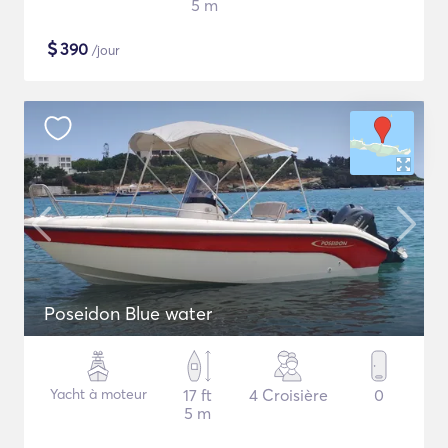
5 m
$
390
/jour
Poseidon Blue water
Yacht à moteur
17 ft
4 Croisière
0
5 m