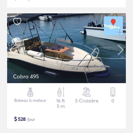
Cobra 495
Bateau à moteur
16 ft
5 Croisière
0
5 m
$
528
/jour