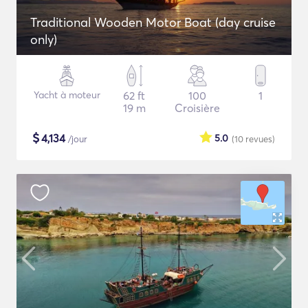
Traditional Wooden Motor Boat (day cruise
only)
Yacht à moteur
62 ft
100
1
19 m
Croisière
$
4,134
5.0
/jour
(10
revues
)