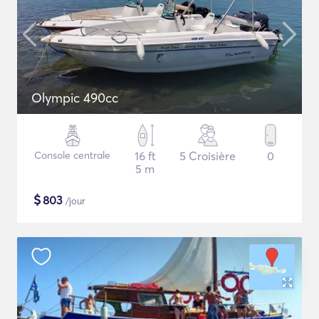
Olympic 490cc
Console centrale
16 ft
5 Croisière
0
5 m
$
803
/jour