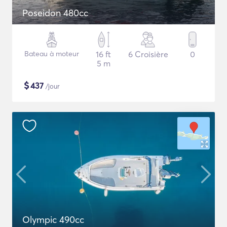
Poseidon 480cc
Bateau à moteur
16 ft
6 Croisière
0
5 m
$
437
/jour
Olympic 490cc