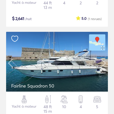
Yacht à moteur
44 ft
4
2
2
13 m
$
2,641
5.0
/nuit
(1
revues
)
Fairline Squadron 50
Yacht à moteur
48 ft
10
4
5
15 m