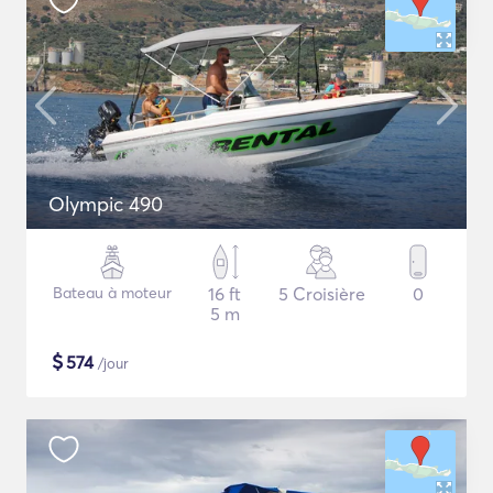
Olympic 490
Bateau à moteur
16 ft
5 Croisière
0
5 m
$
574
/jour