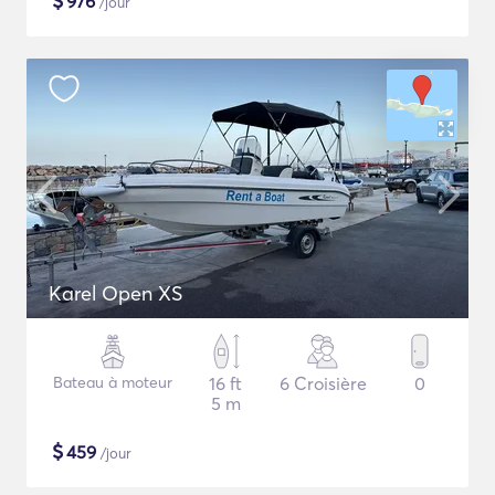
$
976
/jour
Karel Open XS
Bateau à moteur
16 ft
6 Croisière
0
5 m
$
459
/jour