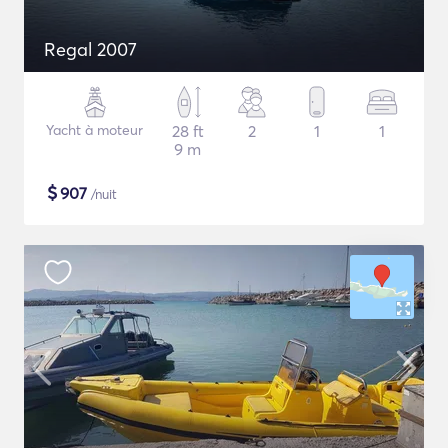
Regal 2007
Yacht à moteur
28 ft
2
1
1
9 m
$
907
/nuit