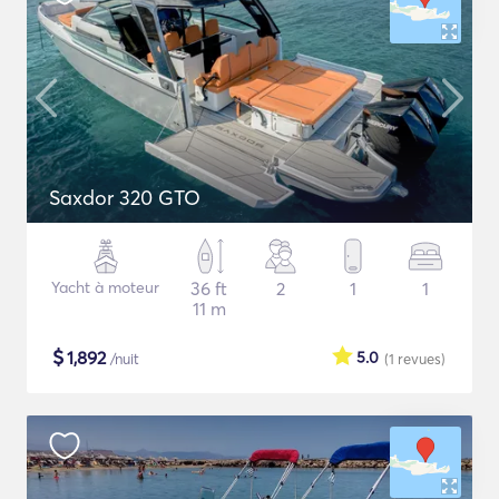
Saxdor 320 GTO
Yacht à moteur
36 ft
2
1
1
11 m
$
1,892
5.0
/nuit
(1
revues
)