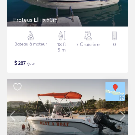
Proteus Elli 5.50m
Bateau à moteur
18 ft
7 Croisière
0
5 m
$
287
/jour