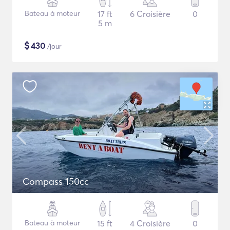
Bateau à moteur
17 ft
6 Croisière
0
5 m
$
430
/jour
Compass 150cc
Bateau à moteur
15 ft
4 Croisière
0