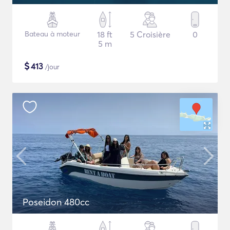
Bateau à moteur
18 ft
5 Croisière
0
5 m
$
413
/jour
Poseidon 480cc