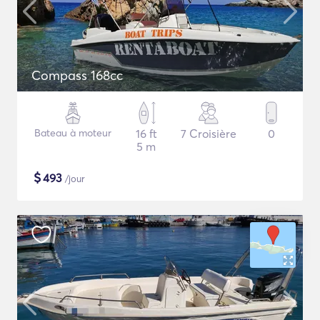
Compass 168cc
Bateau à moteur
16 ft
7 Croisière
0
5 m
$
493
/jour