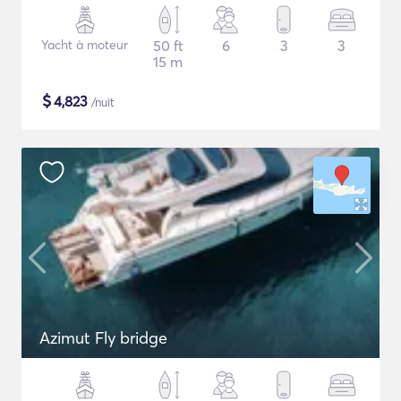
Yacht à moteur
50 ft
6
3
3
15 m
$
4,823
/nuit
Azimut Fly bridge