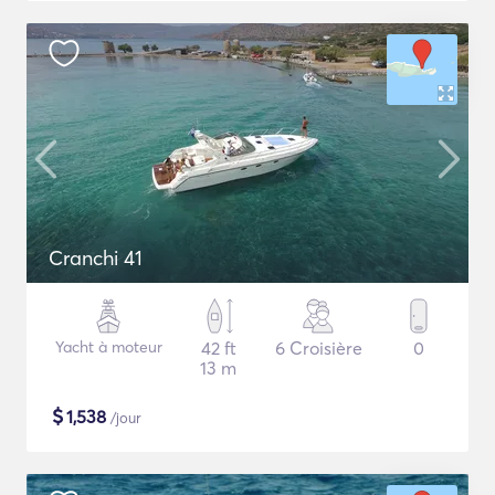
Cranchi 41
Yacht à moteur
42 ft
6 Croisière
0
13 m
$
1,538
/jour