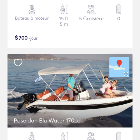
Bateau à moteur
15 ft
5 Croisière
0
5 m
$
700
/jour
Poseidon Blu Water 170cc