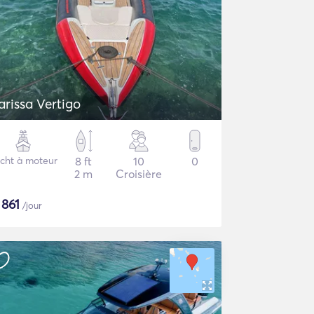
arissa Vertigo
cht à moteur
8 ft
10
0
2 m
Croisière
$
861
/jour