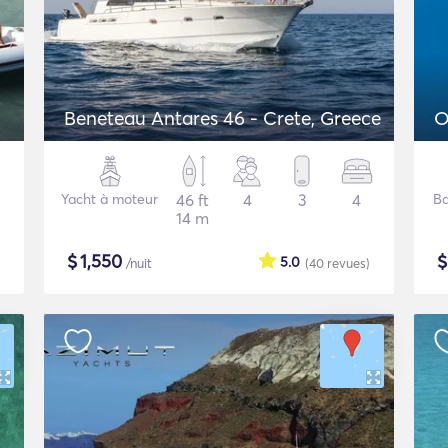
Beneteau Antares 46 - Crete, Greece
O
Yacht à moteur
46 ft
4
3
4
Ba
14 m
$
1,550
5.0
/nuit
(40
revues
)