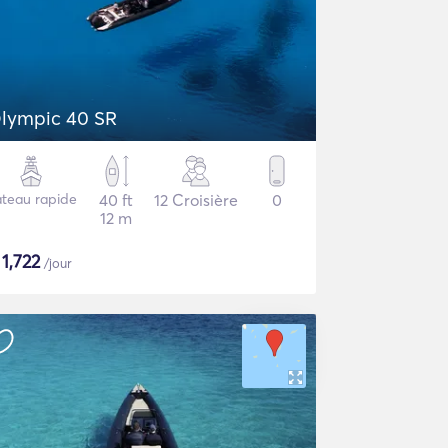
lympic 40 SR
teau rapide
40 ft
12 Croisière
0
12 m
$
1,722
/jour