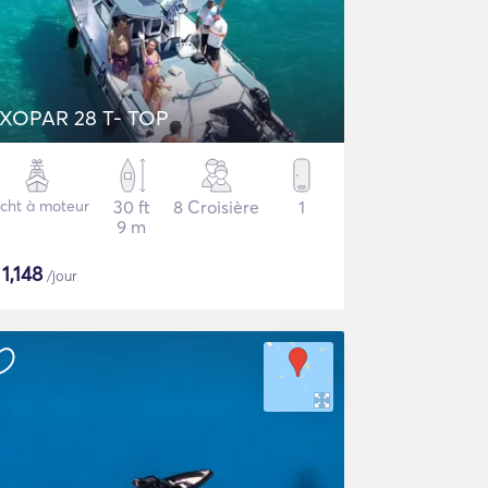
XOPAR 28 T- TOP
cht à moteur
30 ft
8 Croisière
1
9 m
$
1,148
/jour