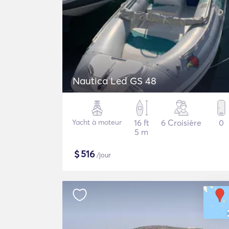
Nautica Led GS 48
Yacht à moteur
16 ft
6 Croisière
0
5 m
$
516
/jour