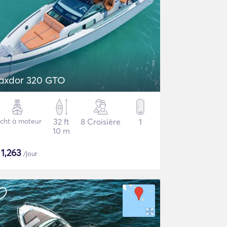
axdor 320 GTO
cht à moteur
32 ft
8 Croisière
1
10 m
$
1,263
/jour