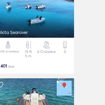
ikita Searover
cht à moteur
15 ft
6 Croisière
0
5 m
$
401
/jour