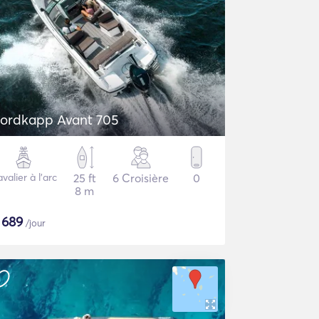
ordkapp Avant 705
valier à l'arc
25 ft
6 Croisière
0
8 m
$
689
/jour