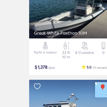
Great White Faethon 10M
Yacht à moteur
33 ft
8 Croisière
0
10 m
$
1,378
5.0
/jour
(11
revues
)