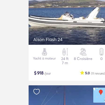
Alson Flash 24
Yacht à moteur
24 ft
8 Croisière
0
7 m
$
918
5.0
/jour
(11
revues
)