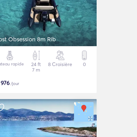
ost Obsession 8m Rib
ateau rapide
24 ft
8 Croisière
0
7 m
$
976
/jour