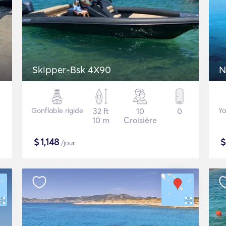
Skipper-Bsk 4X90
N
Gonflable rigide
32 ft
10
0
Ya
10 m
Croisière
$
1,148
/jour