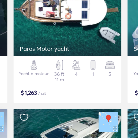
Paros Motor yacht
S
Yacht à moteur
36 ft
4
1
5
Ya
11 m
$
1,263
/nuit