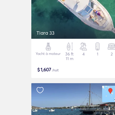
Tiara 33
Yacht à moteur
36 ft
4
1
2
11 m
$
1,607
/nuit