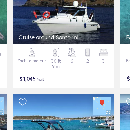
Cruise around Santorini
F
Yacht à moteur
30 ft
6
2
3
B
9 m
$
1,045
/nuit