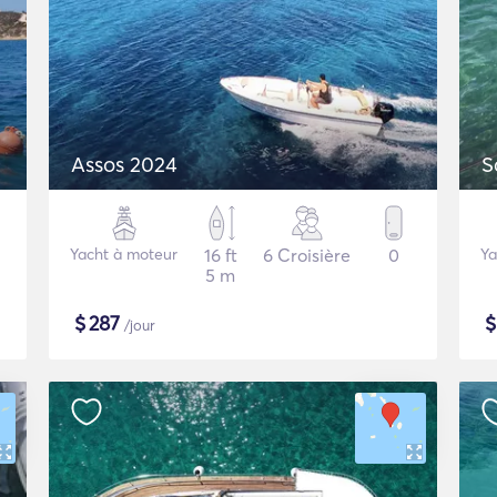
Assos 2024
S
Yacht à moteur
16 ft
6 Croisière
0
Ya
5 m
$
287
/jour