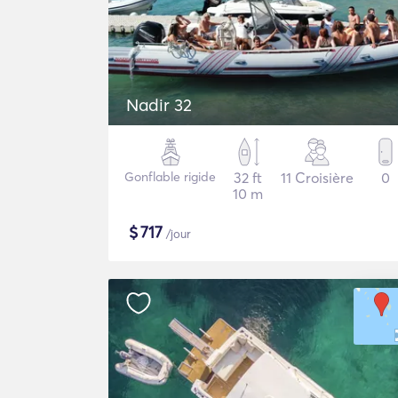
Nadir 32
Gonflable rigide
32 ft
11 Croisière
0
10 m
$
717
/jour