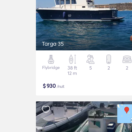
Targa 35
Flybridge
38 ft
5
2
2
12 m
$
930
/nuit