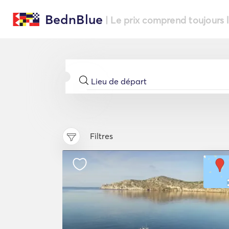
BednBlue
| Le prix comprend toujours 
Filtres