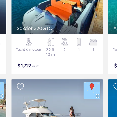
Saxdor 320GTO
A
Yacht à moteur
32 ft
2
1
1
Ya
10 m
$
1,722
/nuit