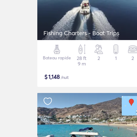
Fishing Charters - Boat Trips
Bateau rapide
28 ft
2
1
2
9 m
$
1,148
/nuit