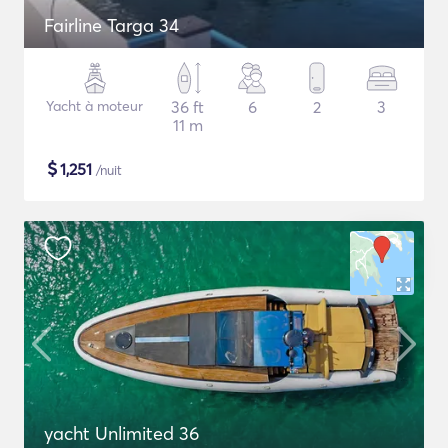
Fairline Targa 34
Yacht à moteur
36 ft
6
2
3
11 m
$
1,251
/nuit
yacht Unlimited 36