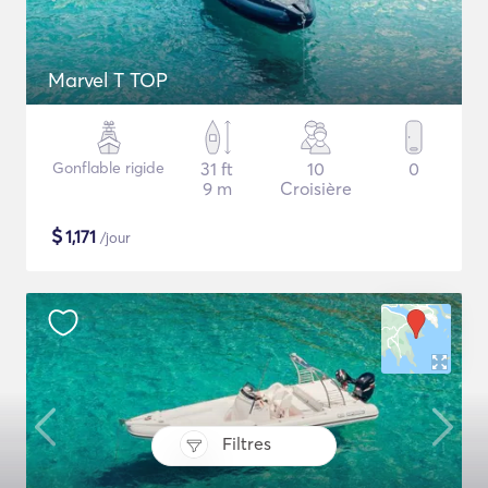
Marvel T TOP
Gonflable rigide
31 ft
10
0
9 m
Croisière
$
1,171
/jour
Filtres