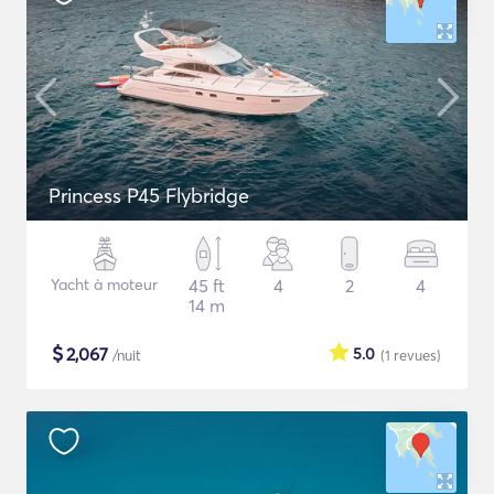
Princess P45 Flybridge
Yacht à moteur
45 ft
4
2
4
14 m
$
2,067
5.0
/nuit
(1
revues
)