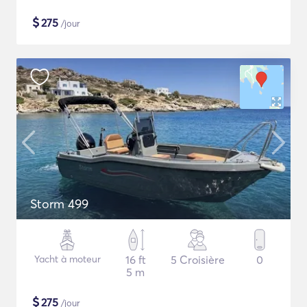
$
275
/jour
Storm 499
Yacht à moteur
16 ft
5 Croisière
0
5 m
$
275
/jour