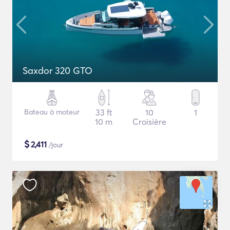
Saxdor 320 GTO
Bateau à moteur
33 ft
10
1
10 m
Croisière
$
2,411
/jour