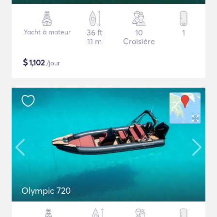
Yacht à moteur
36 ft
10
1
11 m
Croisière
$
1,102
/jour
Olympic 720