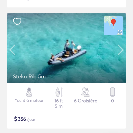
Steko Rib 5m
Yacht à moteur
16 ft
6 Croisière
0
5 m
$
356
/jour