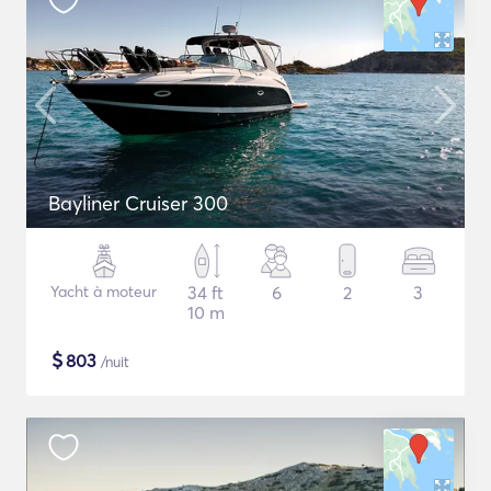
Bayliner Cruiser 300
Yacht à moteur
34 ft
6
2
3
10 m
$
803
/nuit