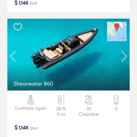
$
1,148
/nuit
Shearwater 860
Gonflable rigide
28 ft
10
0
9 m
Croisière
$
1,148
/jour