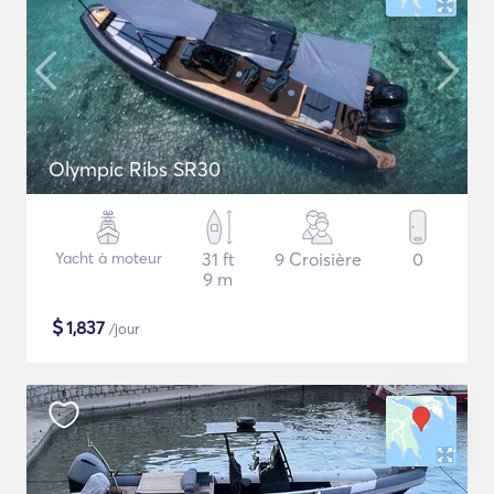
Olympic Ribs SR30
Yacht à moteur
31 ft
9 Croisière
0
9 m
$
1,837
/jour