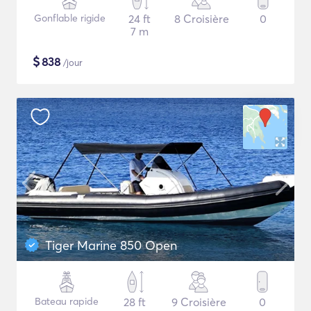
Gonflable rigide
24 ft
8 Croisière
0
7 m
$
838
/jour
Tiger Marine 850 Open
Bateau rapide
28 ft
9 Croisière
0