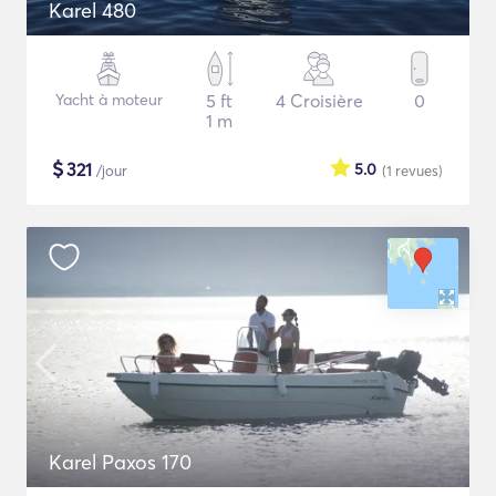
Karel 480
Yacht à moteur
5 ft
4 Croisière
0
1 m
$
321
5.0
/jour
(1
revues
)
Karel Paxos 170