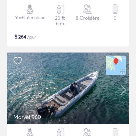
Yacht à moteur
20 ft
8 Croisière
0
6 m
$
264
/jour
Marvel 960