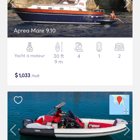
Aprea Mare 9.10
Yacht à moteur
30 ft
4
1
2
9 m
$
1,033
/nuit