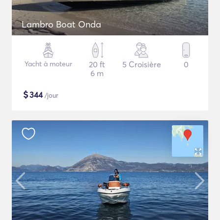
Lambro Boat Onda
Yacht à moteur
20 ft
5 Croisière
0
6 m
$
344
/jour