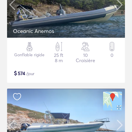
Oceanic Anemos
Gonflable rigide
25 ft
10
0
8 m
Croisière
$
574
/jour