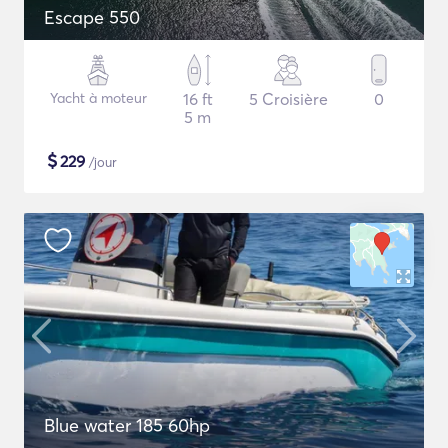
Escape 550
Yacht à moteur
16 ft
5 Croisière
0
5 m
$
229
/jour
Blue water 185 60hp