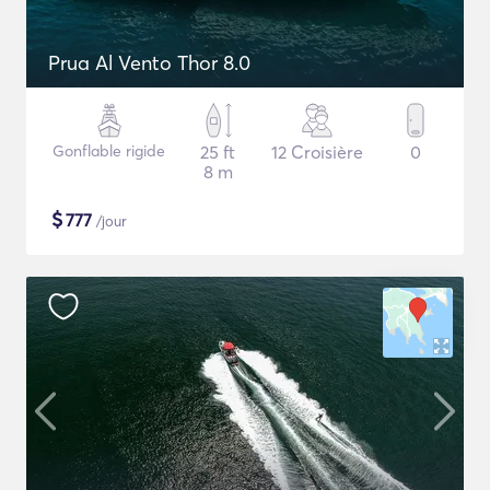
Prua Al Vento Thor 8.0
Gonflable rigide
25 ft
12 Croisière
0
8 m
$
777
/jour