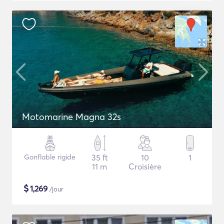
Motomarine Magna 32s
Gonflable rigide
35 ft
10
1
11 m
Croisière
$
1,269
/jour