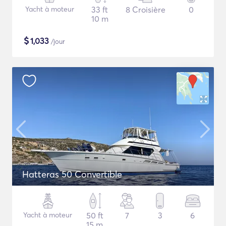
Yacht à moteur
33 ft
8 Croisière
0
10 m
$
1,033
/jour
Hatteras 50 Convertible
Yacht à moteur
50 ft
7
3
6
15 m