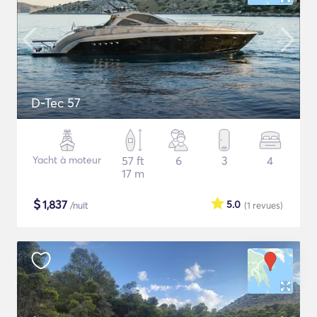
D-Tec 57
Yacht à moteur
57 ft
6
3
4
17 m
$
1,837
5.0
/nuit
(1
revues
)