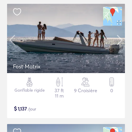
Fost Matrix
Gonflable rigide
37 ft
9 Croisière
0
11 m
$
1,137
/jour