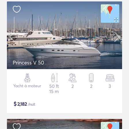
Princess V 50
Yacht à moteur
50 ft
2
2
3
15 m
$
2,182
/nuit