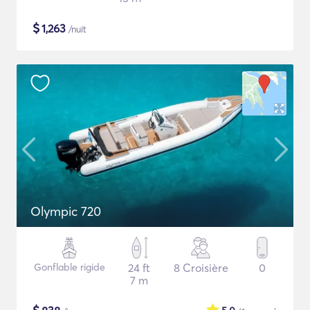
$
1,263
/nuit
Olympic 720
Gonflable rigide
24 ft
8 Croisière
0
7 m