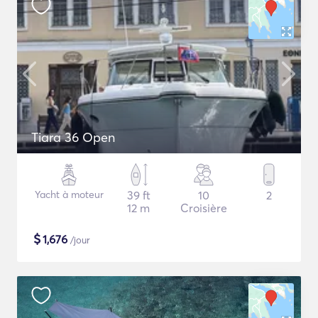
Tiara 36 Open
Yacht à moteur
39 ft
10
2
12 m
Croisière
$
1,676
/jour