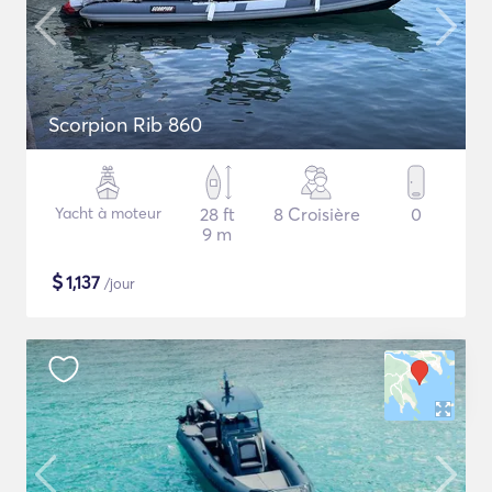
Scorpion Rib 860
Yacht à moteur
28 ft
8 Croisière
0
9 m
$
1,137
/jour