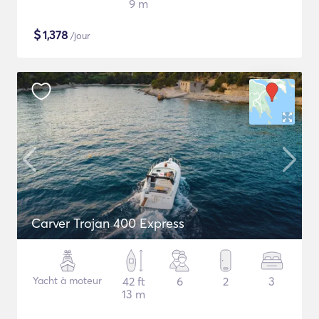
9 m
$
1,378
/jour
Carver Trojan 400 Express
Yacht à moteur
42 ft
6
2
3
13 m