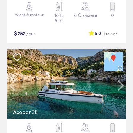
Yacht à moteur
16 ft
6 Croisière
0
5 m
$
252
5.0
/jour
(1
revues
)
Axopar 28