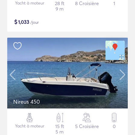
Yacht à moteur
28 ft
8 Croisière
1
9 m
$
1,033
/jour
Nireus 450
Yacht à moteur
15 ft
5 Croisière
0
5 m