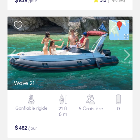
$
838
5.0
/jour
(1
revues
)
Wave 21
Gonflable rigide
21 ft
6 Croisière
0
6 m
$
482
/jour