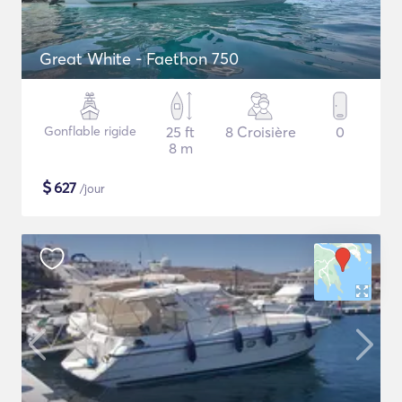
Great White - Faethon 750
Gonflable rigide
25 ft
8 Croisière
0
8 m
$
627
/jour