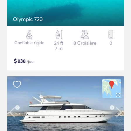
Olympic 720
Gonflable rigide
24 ft
8 Croisière
0
7 m
$
838
/jour