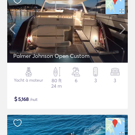
Palmer Johnson Open Custom
Yacht à moteur
80 ft
6
3
3
24 m
$
5,168
/nuit