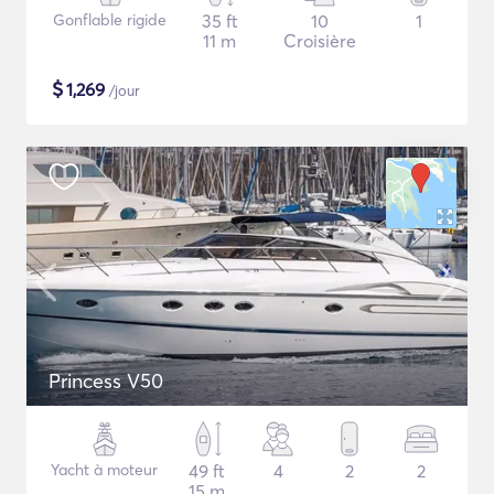
Gonflable rigide
35 ft
10
1
11 m
Croisière
$
1,269
/jour
Princess V50
Yacht à moteur
49 ft
4
2
2
15 m