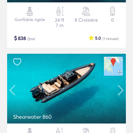
Gonflable rigide
24 ft
8 Croisière
0
7 m
$
838
5.0
/jour
(1
revues
)
Shearwater 860