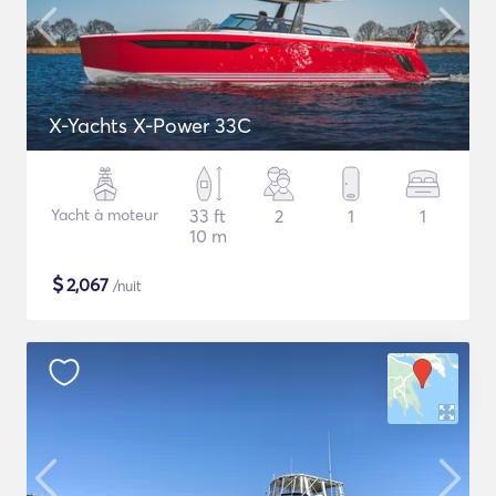
X-Yachts X-Power 33C
Yacht à moteur
33 ft
2
1
1
10 m
$
2,067
/nuit