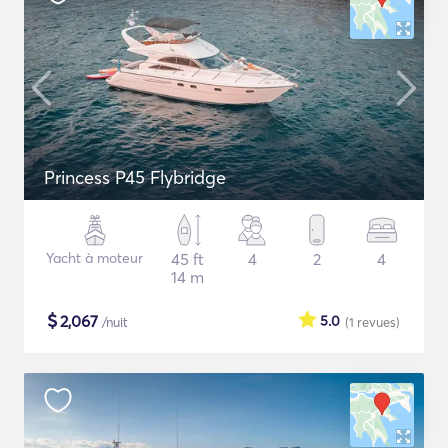
Princess P45 Flybridge
Yacht à moteur
45 ft
4
2
4
14 m
$
2,067
5.0
/nuit
(1
revues
)