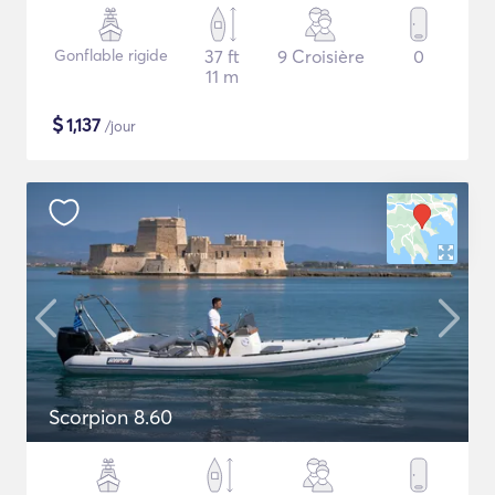
Gonflable rigide
37 ft
9 Croisière
0
11 m
$
1,137
/jour
Scorpion 8.60