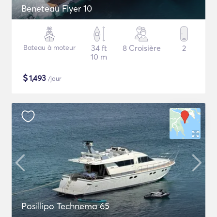
Beneteau Flyer 10
Bateau à moteur
34 ft
8 Croisière
2
10 m
$
1,493
/jour
Posillipo Technema 65