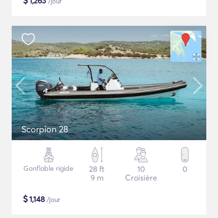
$
1,263
/jour
Scorpion 28
Gonflable rigide
28 ft
10
0
9 m
Croisière
$
1,148
/jour