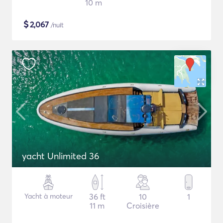
10 m
$
2,067
/nuit
yacht Unlimited 36
Yacht à moteur
36 ft
10
1
11 m
Croisière