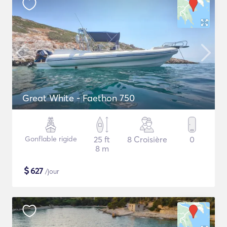
Great White - Faethon 750
Gonflable rigide
25 ft
8 Croisière
0
8 m
$
627
/jour