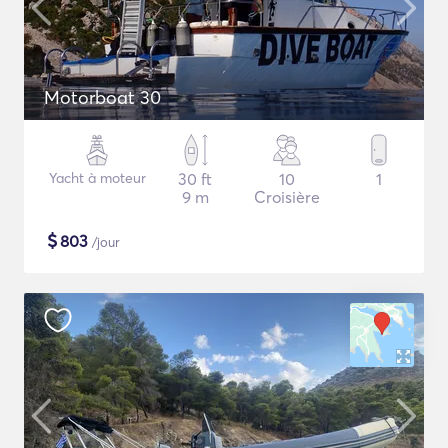
Motorboat 30
Yacht à moteur
30 ft
10
1
9 m
Croisière
$
803
/jour