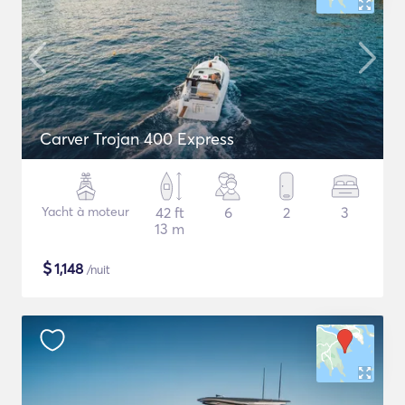
Carver Trojan 400 Express
Yacht à moteur
42 ft
6
2
3
13 m
$
1,148
/nuit