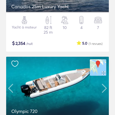
Canados 25m Luxury Yacht
Yacht à moteur
82 ft
10
4
7
25 m
$
2,354
5.0
/nuit
(1
revues
)
Olympic 720