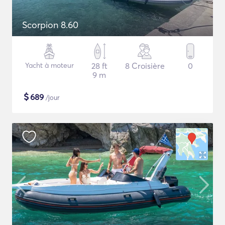
Scorpion 8.60
Yacht à moteur
28 ft
8 Croisière
0
9 m
$
689
/jour