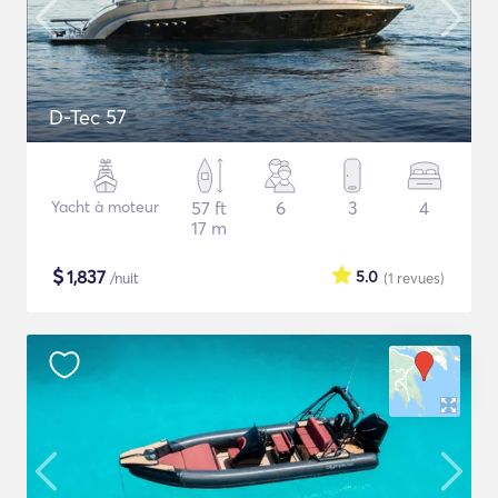
D-Tec 57
Yacht à moteur
57 ft
6
3
4
17 m
$
1,837
5.0
/nuit
(1
revues
)