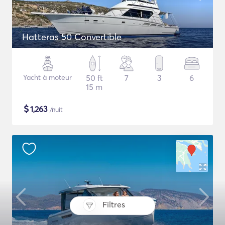
Hatteras 50 Convertible
Yacht à moteur
50 ft
7
3
6
15 m
$
1,263
/nuit
Filtres