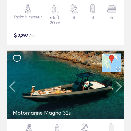
Yacht à moteur
66 ft
8
4
6
20 m
$
2,297
/nuit
Motomarine Magna 32s