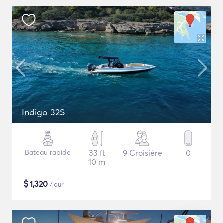
Indigo 32S
Bateau rapide
33 ft
9 Croisière
0
10 m
$
1,320
/jour