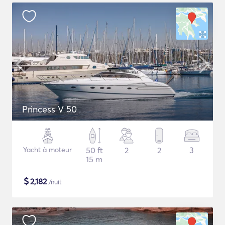
Princess V 50
Yacht à moteur
50 ft
2
2
3
15 m
$
2,182
/nuit