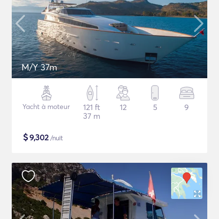
M/Y 37m
Yacht à moteur
121 ft
12
5
9
37 m
$
9,302
/nuit