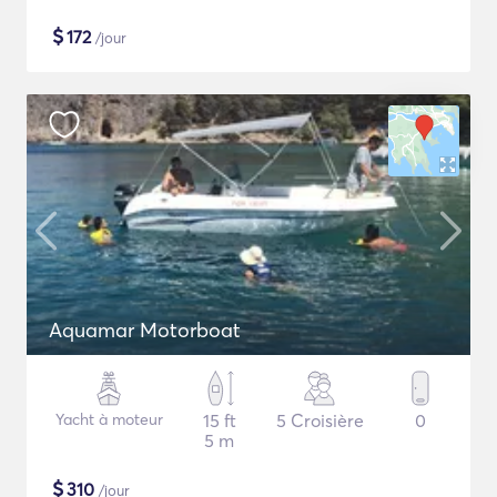
$
172
/jour
Aquamar Motorboat
Yacht à moteur
15 ft
5 Croisière
0
5 m
$
310
/jour