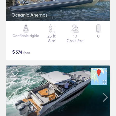
Oceanic Anemos
Gonflable rigide
25 ft
10
0
8 m
Croisière
$
574
/jour