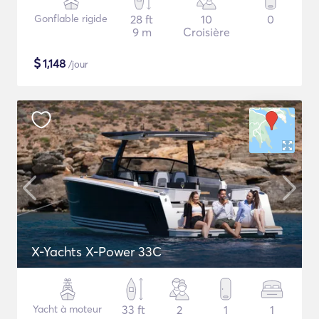
Gonflable rigide
28 ft
10
0
9 m
Croisière
$
1,148
/jour
X-Yachts X-Power 33C
Yacht à moteur
33 ft
2
1
1