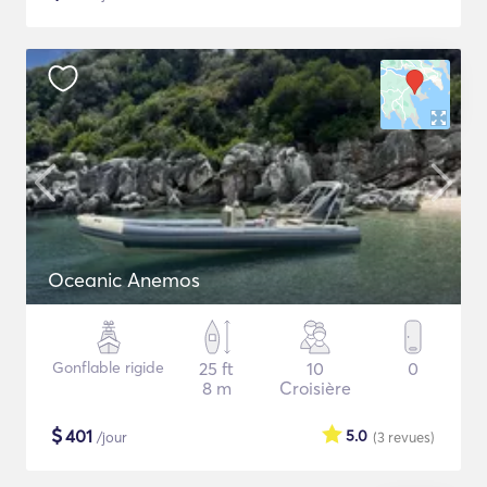
Oceanic Anemos
Gonflable rigide
25 ft
10
0
8 m
Croisière
$
401
5.0
/jour
(3
revues
)