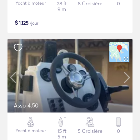
Yacht à moteur
28 ft
8 Croisière
0
9 m
$
1,125
/jour
Asso 4.50
Yacht à moteur
15 ft
5 Croisière
0
5 m