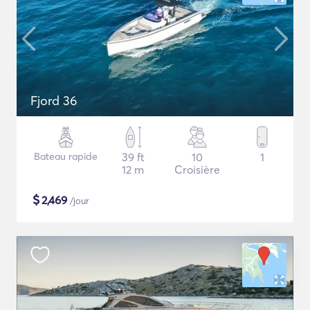
Fjord 36
Bateau rapide
39 ft
10
1
12 m
Croisière
$
2,469
/jour