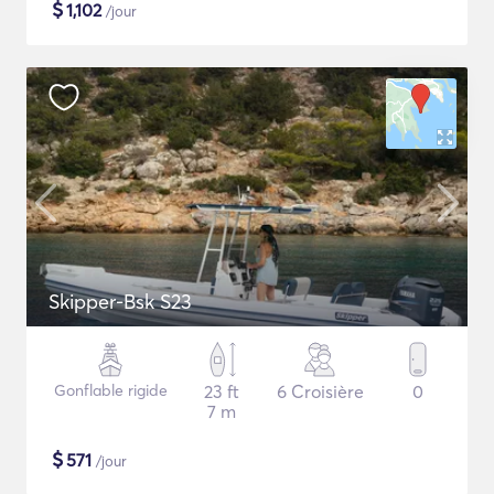
$
1,102
/jour
Skipper-Bsk S23
Gonflable rigide
23 ft
6 Croisière
0
7 m
$
571
/jour