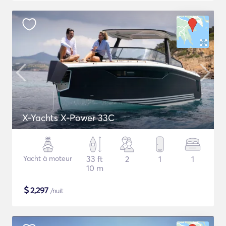
X-Yachts X-Power 33C
Yacht à moteur
33 ft
2
1
1
10 m
$
2,297
/nuit