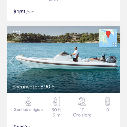
$
1,911
/nuit
Shearwater 8.90 S
Gonflable rigide
30 ft
10
0
9 m
Croisière