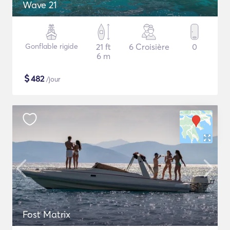
Wave 21
Gonflable rigide
21 ft
6 Croisière
0
6 m
$
482
/jour
Fost Matrix