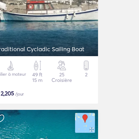
raditional Cycladic Sailing Boat
ilier à moteur
49 ft
25
2
15 m
Croisière
$
2,205
/jour