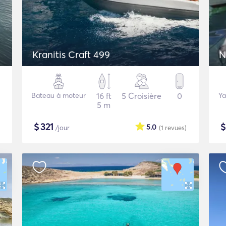
Kranitis Craft 499
N
Bateau à moteur
16 ft
5 Croisière
0
Ya
5 m
$
321
5.0
/jour
(1
revues
)