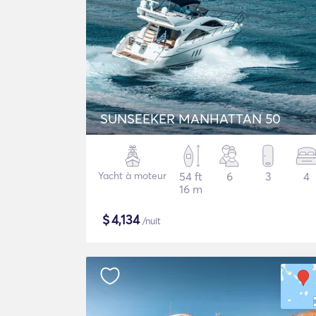
SUNSEEKER MANHATTAN 50
Yacht à moteur
54 ft
6
3
4
16 m
$
4,134
/nuit