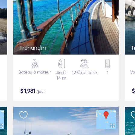
Trehandiri
T
Bateau à moteur
46 ft
12 Croisière
1
Vo
14 m
$
1,981
/jour