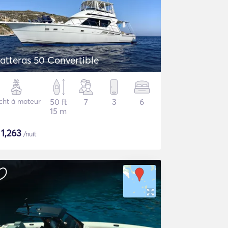
atteras 50 Convertible
cht à moteur
50 ft
7
3
6
15 m
$
1,263
/nuit