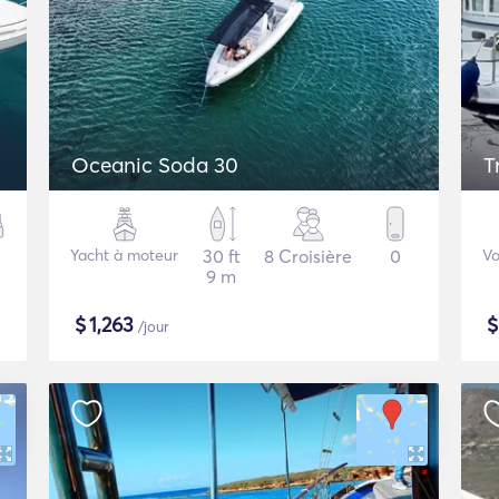
Oceanic Soda 30
T
Yacht à moteur
30 ft
8 Croisière
0
Vo
9 m
$
1,263
/jour