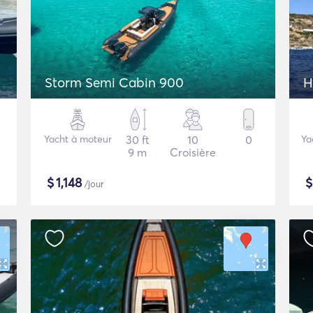
Storm Semi Cabin 900
H
Yacht à moteur
30 ft
10
0
Ya
9 m
Croisière
$
1,148
/jour