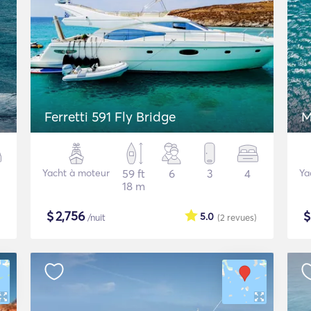
Ferretti 591 Fly Bridge
M
Yacht à moteur
59 ft
6
3
4
Ya
18 m
$
2,756
5.0
/nuit
(2
revues
)