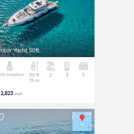
otor Yacht 50ft
cht à moteur
50 ft
2
3
3
15 m
$
2,823
/nuit