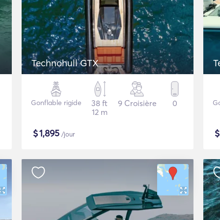
Technohull GTX
T
Gonflable rigide
38 ft
9 Croisière
0
Go
12 m
$
1,895
/jour