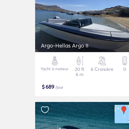
Argo-Hellas Argo II
Yacht à moteur
20 ft
6 Croisière
0
6 m
$
689
/jour