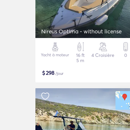
Nireus Optima - without license
Yacht à moteur
16 ft
4 Croisière
0
5 m
$
298
/jour