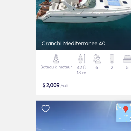
Cranchi Mediterranee 40
Bateau à moteur
42 ft
6
2
5
13 m
$
2,009
/nuit