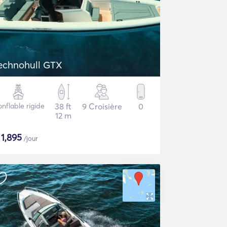
echnohull GTX
nflable rigide
38 ft
9 Croisière
0
12 m
$
1,895
/jour