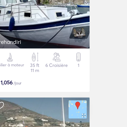
rehandiri
ilier à moteur
35 ft
6 Croisière
1
11 m
$
1,056
/jour