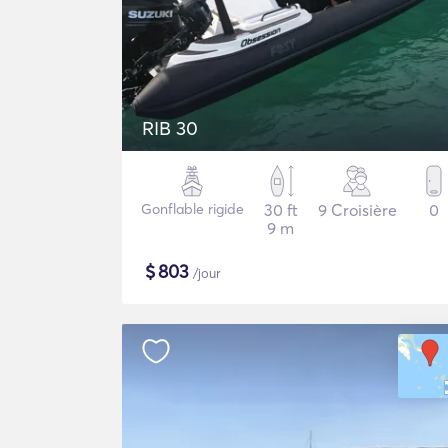
RIB 30
Gonflable rigide
30 ft
9 Croisière
0
9 m
$
803
/jour