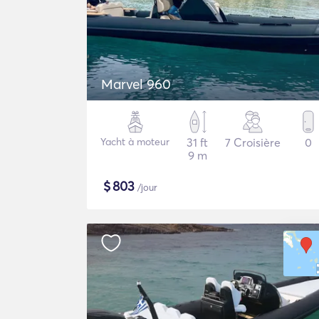
Marvel 960
Yacht à moteur
31 ft
7 Croisière
0
9 m
$
803
/jour