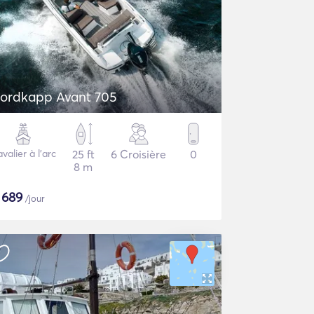
ordkapp Avant 705
valier à l'arc
25 ft
6 Croisière
0
8 m
$
689
/jour