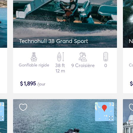
Technohull 38 Grand Sport
N
Gonflable rigide
38 ft
9 Croisière
0
Ca
12 m
$
1,895
/jour