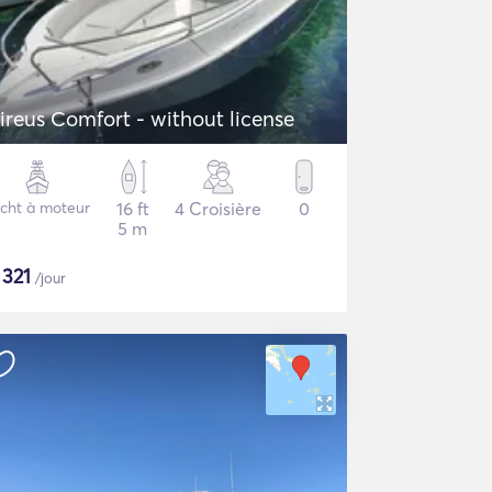
ireus Comfort - without license
cht à moteur
16 ft
4 Croisière
0
5 m
$
321
/jour