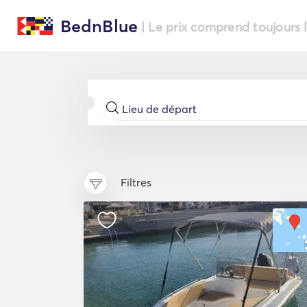
BednBlue
| Le prix comprend toujours 
Filtres