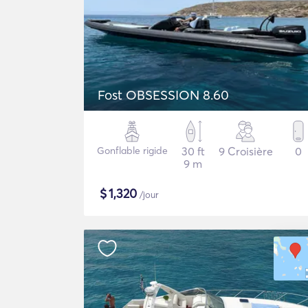
Fost OBSESSION 8.60
Gonflable rigide
30 ft
9 Croisière
0
9 m
$
1,320
/jour