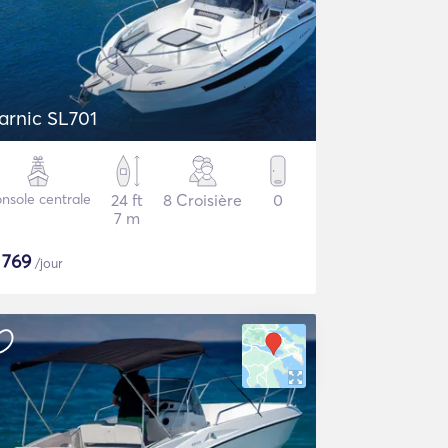
arnic SL701
nsole centrale
24 ft
8 Croisière
0
7 m
$
769
/jour