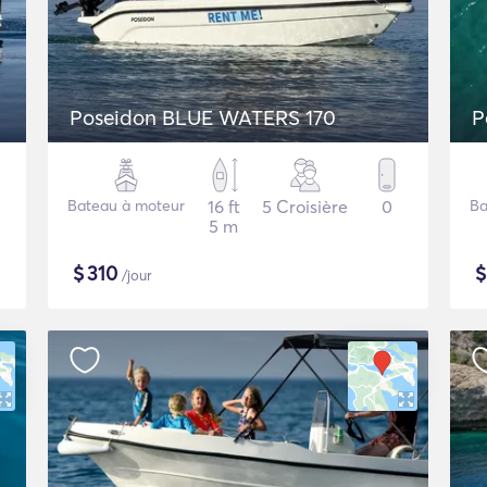
Poseidon BLUE WATERS 170
P
Bateau à moteur
16 ft
5 Croisière
0
Ba
5 m
$
310
/jour