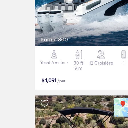
Karnic 800
Yacht à moteur
30 ft
12 Croisière
1
9 m
$
1,091
/jour