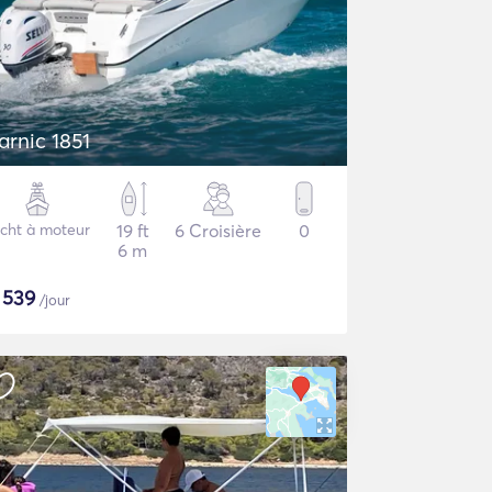
arnic 1851
cht à moteur
19 ft
6 Croisière
0
6 m
$
539
/jour