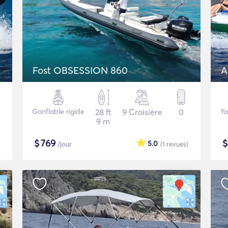
Fost OBSESSION 860
A
Gonflable rigide
28 ft
9 Croisière
0
Ya
9 m
$
769
5.0
/jour
(1
revues
)