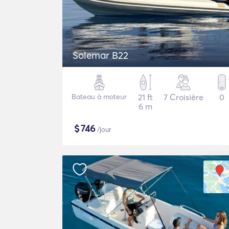
Solemar B22
Bateau à moteur
21 ft
7 Croisière
0
6 m
$
746
/jour