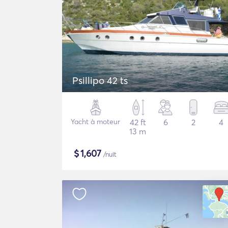
Psillipo 42 ts
Yacht à moteur
42 ft
6
2
4
13 m
$
1,607
/nuit