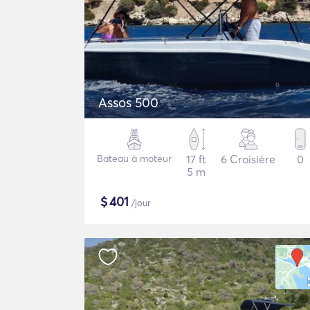
Assos 500
Bateau à moteur
17 ft
6 Croisière
0
5 m
$
401
/jour