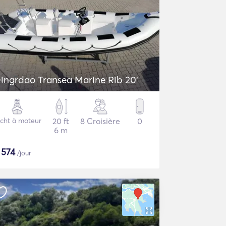
ingrdao Transea Marine Rib 20'
cht à moteur
20 ft
8 Croisière
0
6 m
$
574
/jour