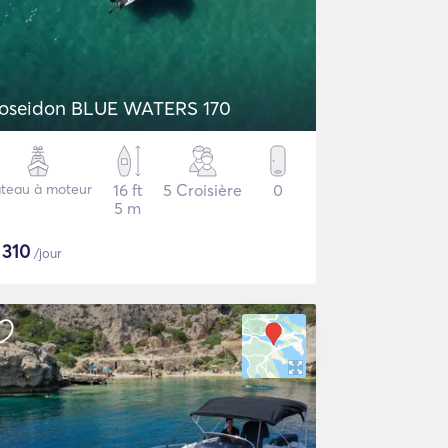
oseidon BLUE WATERS 170
teau à moteur
16 ft
5 Croisière
0
5 m
$
310
/jour