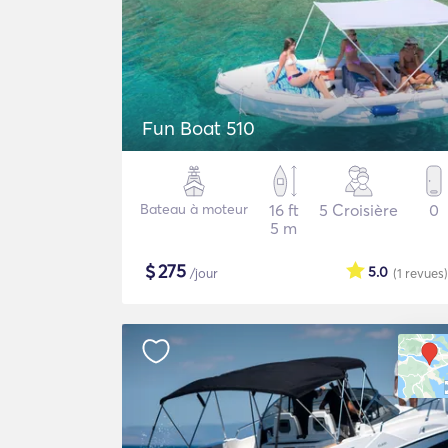
Fun Boat 510
Bateau à moteur
16 ft
5 Croisière
0
5 m
$
275
5.0
/jour
(1
revues
)