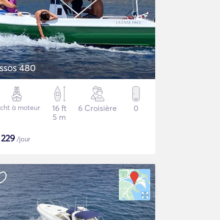
ssos 480
cht à moteur
16 ft
6 Croisière
0
5 m
$
229
/jour