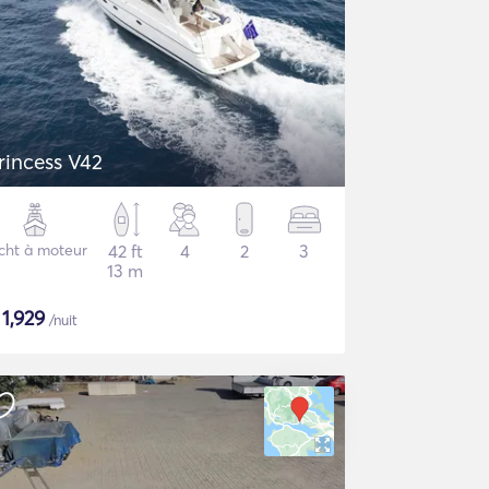
rincess V42
cht à moteur
42 ft
4
2
3
13 m
$
1,929
/nuit