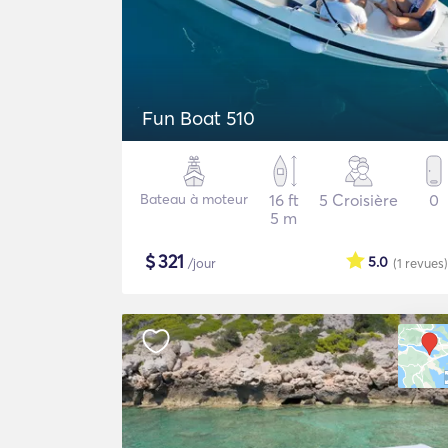
Fun Boat 510
Bateau à moteur
16 ft
5 Croisière
0
5 m
$
321
5.0
/jour
(1
revues
)