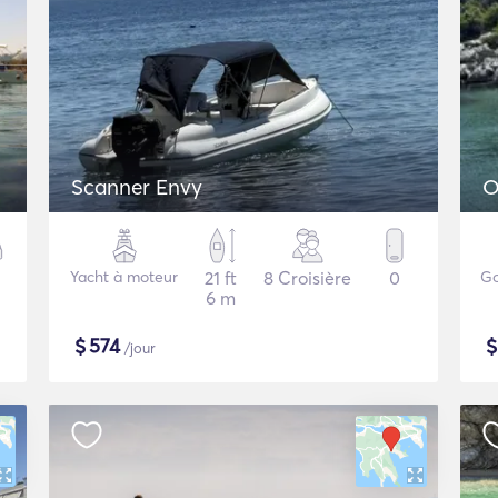
Scanner Envy
O
Yacht à moteur
21 ft
8 Croisière
0
Go
6 m
$
574
/jour