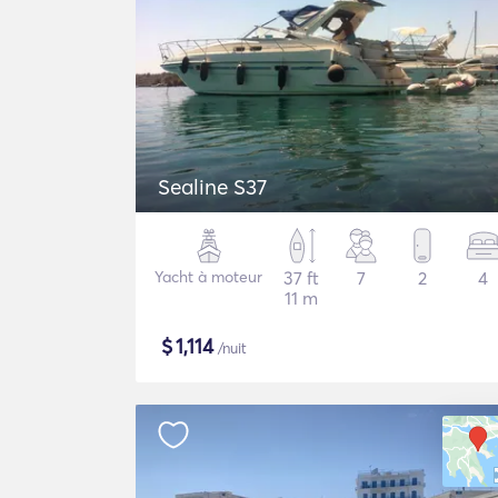
Sealine S37
Yacht à moteur
37 ft
7
2
4
11 m
$
1,114
/nuit