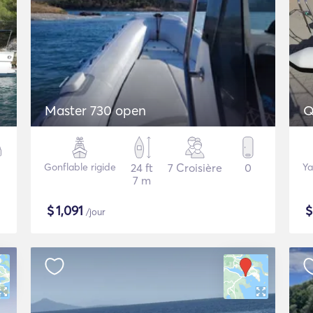
Master 730 open
Q
Gonflable rigide
24 ft
7 Croisière
0
Ya
7 m
$
1,091
/jour