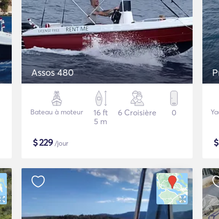
Assos 480
P
Bateau à moteur
16 ft
6 Croisière
0
Ya
5 m
$
229
/jour