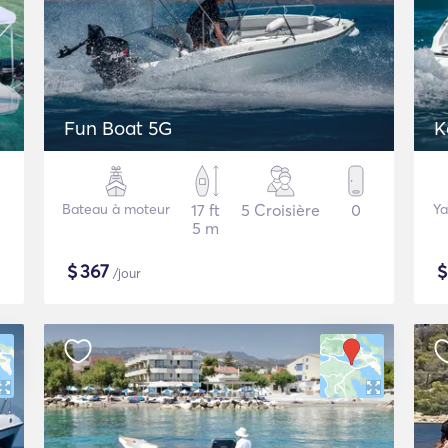
Fun Boat 5G
K
Bateau à moteur
17 ft
5 Croisière
0
Ya
5 m
$
367
/jour