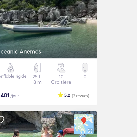
ceanic Anemos
nflable rigide
25 ft
10
0
8 m
Croisière
$
401
5.0
/jour
(3
revues
)