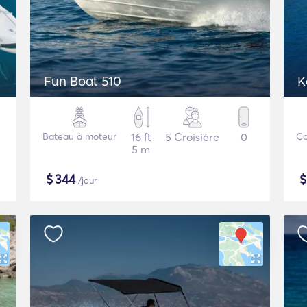
Fun Boat 510
K
Bateau à moteur
16 ft
5 Croisière
0
Co
5 m
$
344
/jour