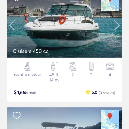
Cruisers 450 cc
Yacht à moteur
45 ft
2
2
4
14 m
$
1,665
5.0
/nuit
(3
revues
)