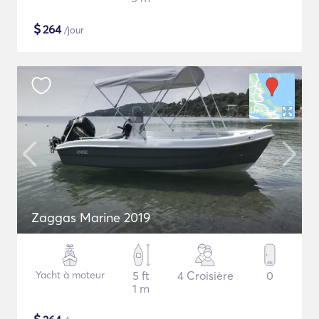
$
264
/jour
Zaggas Marine 2019
Yacht à moteur
5 ft
4 Croisière
0
1 m