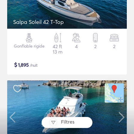
Salpa Soleil 42 T-Top
Gonflable rigide
42 ft
4
2
2
13 m
$
1,895
/nuit
Filtres