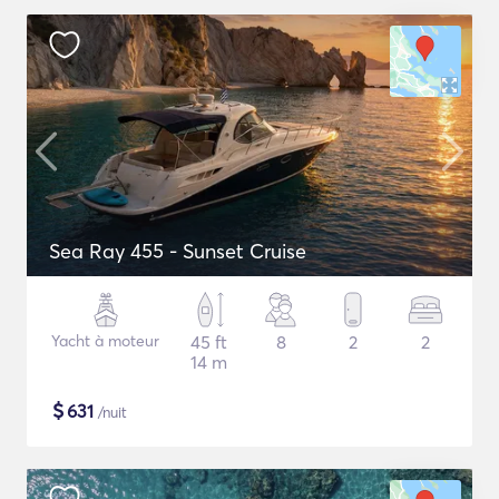
Sea Ray 455 - Sunset Cruise
Yacht à moteur
45 ft
8
2
2
14 m
$
631
/nuit