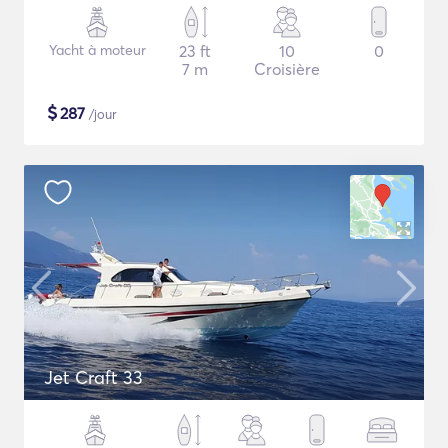
Yacht à moteur
23 ft
10
0
7 m
Croisière
$
287
/jour
Jet Craft 33