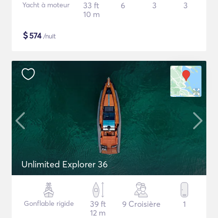
Yacht à moteur
33 ft
6
3
3
10 m
$
574
/nuit
Unlimited Explorer 36
Gonflable rigide
39 ft
9 Croisière
1
12 m