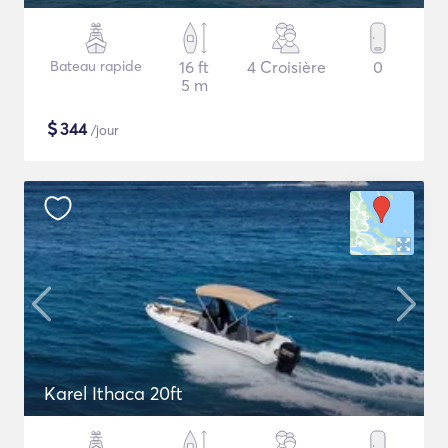
Bateau rapide
16 ft
4 Croisière
0
5 m
$
344
/jour
Karel Ithaca 20ft