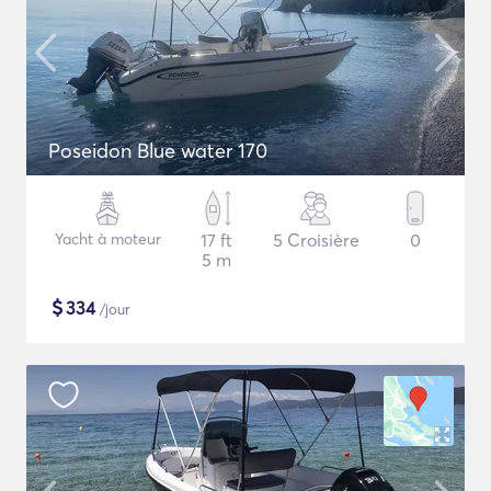
Poseidon Blue water 170
Yacht à moteur
17 ft
5 Croisière
0
5 m
$
334
/jour