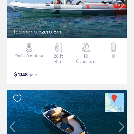
Technorib Pzero 8m
Yacht à moteur
26 ft
10
0
8 m
Croisière
$
1,148
/jour