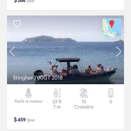
$
264
/jour
Stingher 700GT 2018
Yacht à moteur
23 ft
10
0
7 m
Croisière
$
459
/jour