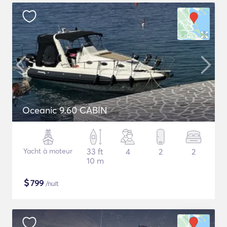
Oceanic 9.60 CABIN
Yacht à moteur
33 ft
4
2
2
10 m
$
799
/nuit