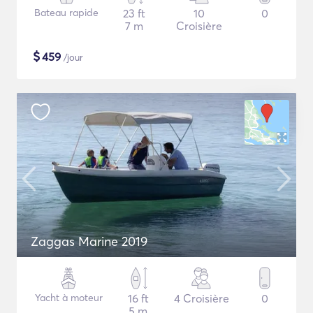
Bateau rapide
23 ft
10
0
7 m
Croisière
$
459
/jour
Zaggas Marine 2019
Yacht à moteur
16 ft
4 Croisière
0
5 m