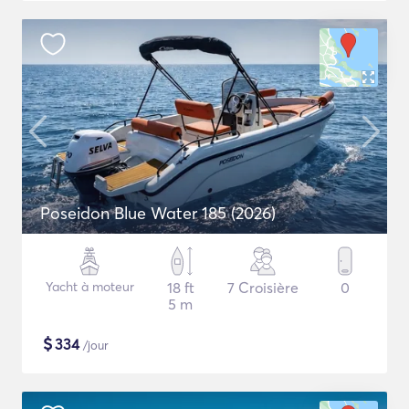
Poseidon Blue Water 185 (2026)
Yacht à moteur
18 ft
7 Croisière
0
5 m
$
334
/jour