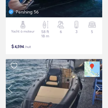
Pershing 56
Yacht à moteur
58 ft
6
3
5
18 m
$
4,594
/nuit