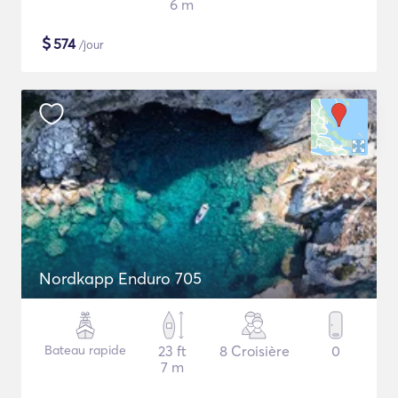
6 m
$
574
/jour
Nordkapp Enduro 705
Bateau rapide
23 ft
8 Croisière
0
7 m