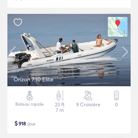
Orizon 7.10 Elite
Bateau rapide
23 ft
9 Croisière
0
7 m
$
918
/jour