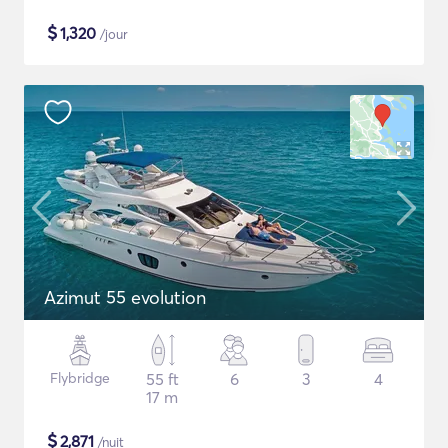
$
1,320
/jour
Azimut 55 evolution
Flybridge
55 ft
6
3
4
17 m
$
2,871
/nuit