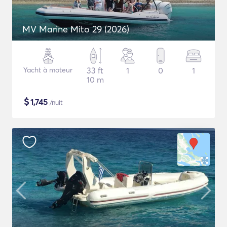
MV Marine Mito 29 (2026)
Yacht à moteur
33 ft
1
0
1
10 m
$
1,745
/nuit