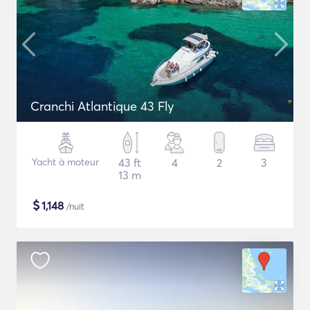
Cranchi Atlantique 43 Fly
Yacht à moteur
43 ft
4
2
3
13 m
$
1,148
/nuit