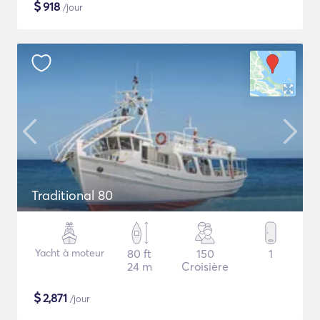
$
918
/jour
Traditional 80
Yacht à moteur
80 ft
150
1
24 m
Croisière
$
2,871
/jour