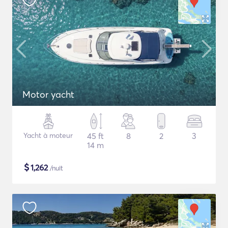
Motor yacht
Yacht à moteur
45 ft
8
2
3
14 m
$
1,262
/nuit