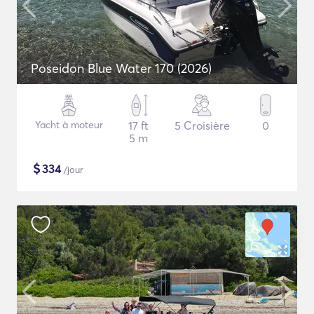
Poseidon Blue Water 170 (2026)
Yacht à moteur
17 ft
5 Croisière
0
5 m
$
334
/jour