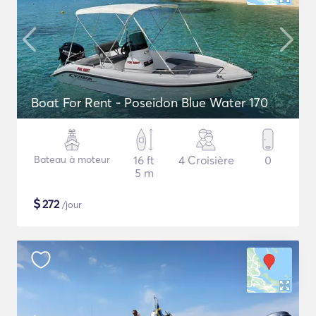
Boat For Rent - Poseidon Blue Water 170
Bateau à moteur
16 ft
4 Croisière
0
5 m
$
272
/jour