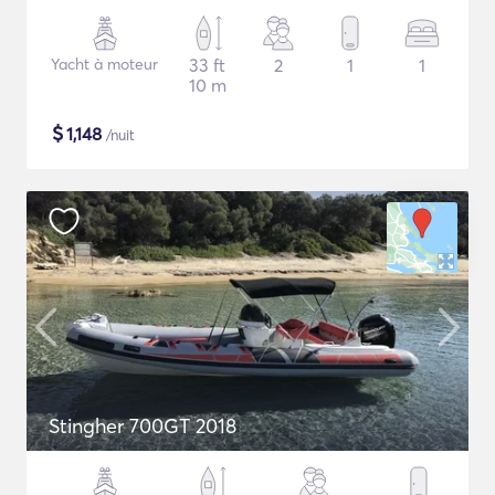
Yacht à moteur
33 ft
2
1
1
10 m
$
1,148
/nuit
Stingher 700GT 2018