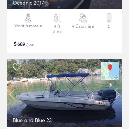
Oceanic 2017
Yacht à moteur
9 ft
9 Croisière
0
3 m
$
689
/jour
Blue and Blue 23