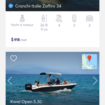
Cranchi-Italie Zaffiro 34
Yacht à moteur
36 ft
4
2
2
11 m
$
918
/nuit
Karel Open 5.30