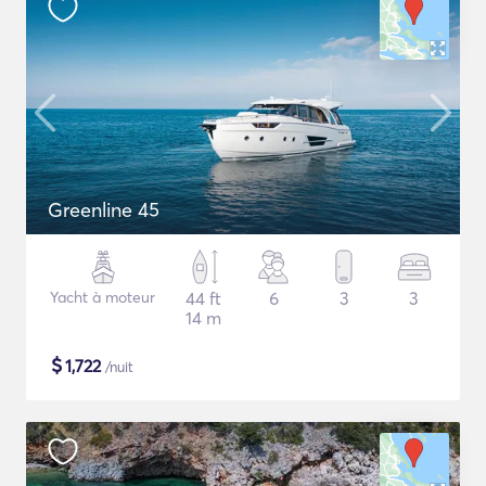
Greenline 45
Yacht à moteur
44 ft
6
3
3
14 m
$
1,722
/nuit