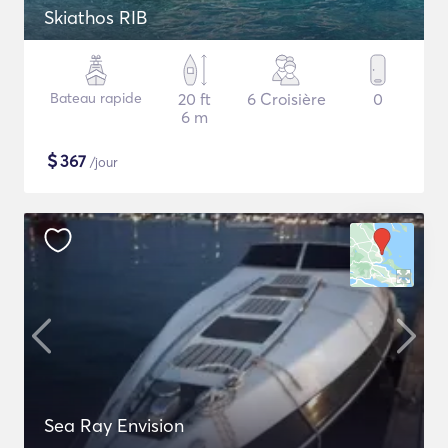
Skiathos RIB
Bateau rapide
20 ft
6 Croisière
0
6 m
$
367
/jour
Sea Ray Envision