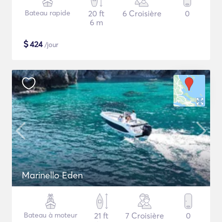
Bateau rapide
20 ft
6 Croisière
0
6 m
$
424
/jour
Marinello Eden
Bateau à moteur
21 ft
7 Croisière
0