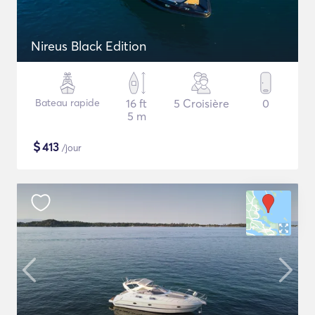
Nireus Black Edition
Bateau rapide
16 ft
5 Croisière
0
5 m
$
413
/jour