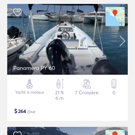
Panamera PY 60
Yacht à moteur
21 ft
7 Croisière
0
6 m
$
264
/jour