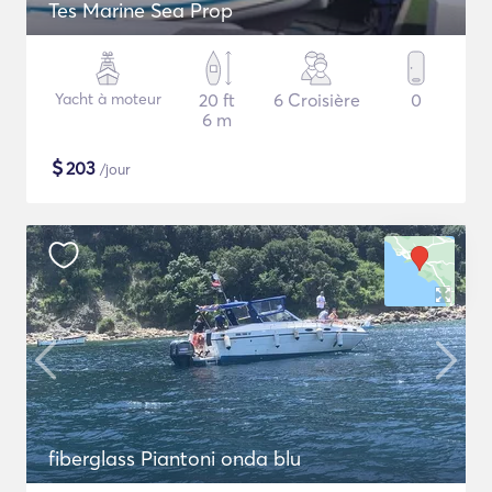
Tes Marine Sea Prop
Yacht à moteur
20 ft
6 Croisière
0
6 m
$
203
/jour
fiberglass Piantoni onda blu