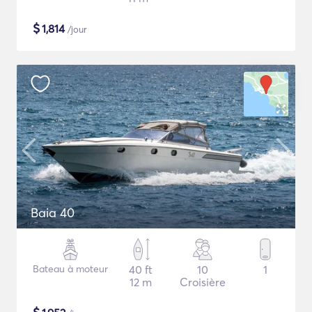
$
1,814
/jour
Baia 40
Bateau à moteur
40 ft
10
1
12 m
Croisière