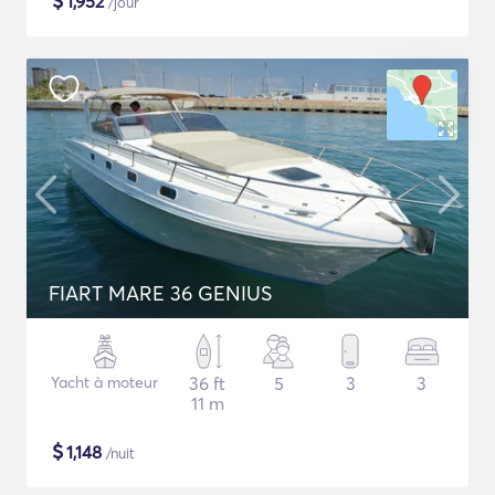
$
1,952
/jour
FIART MARE 36 GENIUS
Yacht à moteur
36 ft
5
3
3
11 m
$
1,148
/nuit