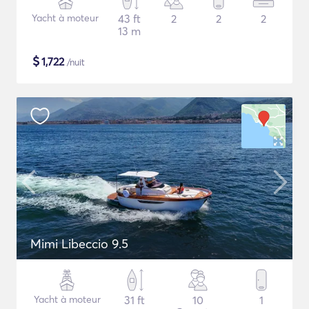
Yacht à moteur
43 ft
2
2
2
13 m
$
1,722
/nuit
Mimi Libeccio 9.5
Yacht à moteur
31 ft
10
1