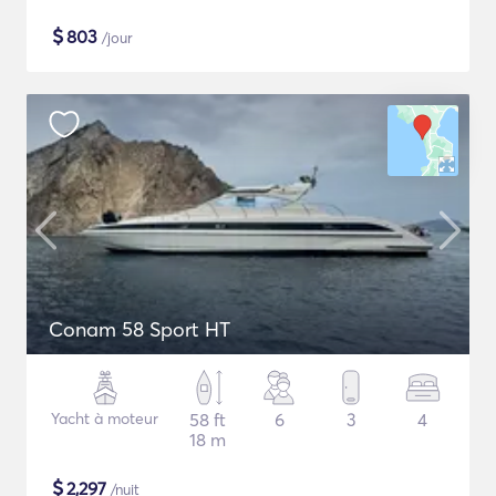
$
803
/jour
Conam 58 Sport HT
Yacht à moteur
58 ft
6
3
4
18 m
$
2,297
/nuit