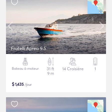
Fratelli Aprea 9.5
Bateau à moteur
31 ft
14 Croisière
1
9 m
$
1,435
/jour