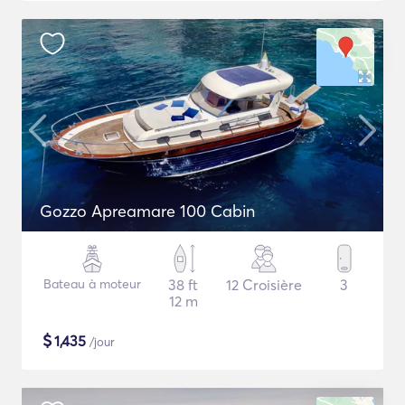
Gozzo Apreamare 100 Cabin
Bateau à moteur
38 ft
12 Croisière
3
12 m
$
1,435
/jour