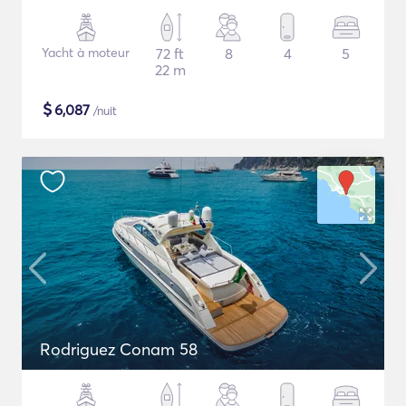
Yacht à moteur
72 ft
8
4
5
22 m
$
6,087
/nuit
Rodriguez Conam 58