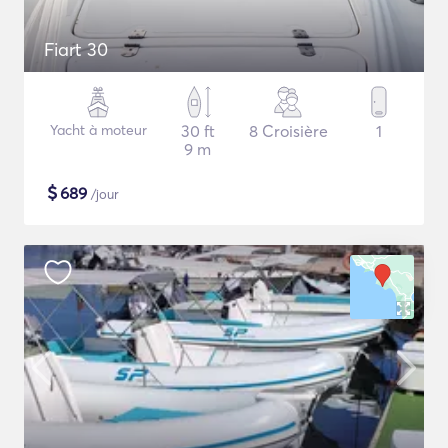
Fiart 30
Yacht à moteur
30 ft
8 Croisière
1
9 m
$
689
/jour