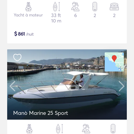
Yacht à moteur
33 ft
6
2
2
10 m
$
861
/nuit
Manò Marine 25 Sport