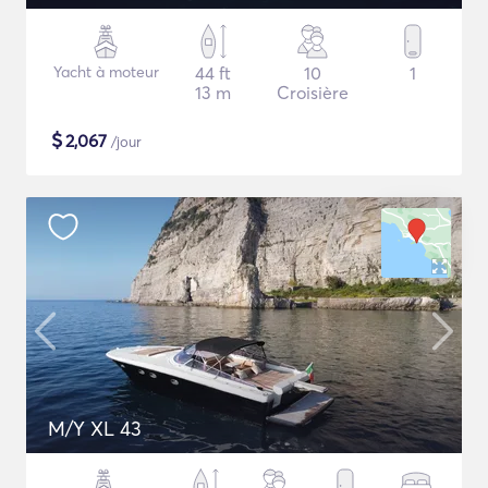
Yacht à moteur
44 ft
10
1
13 m
Croisière
$
2,067
/jour
M/Y XL 43