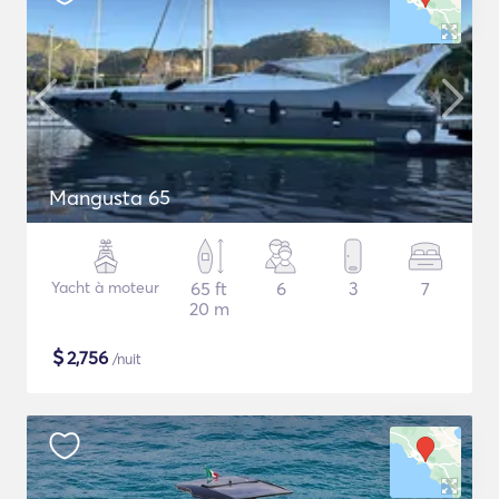
Mangusta 65
Yacht à moteur
65 ft
6
3
7
20 m
$
2,756
/nuit