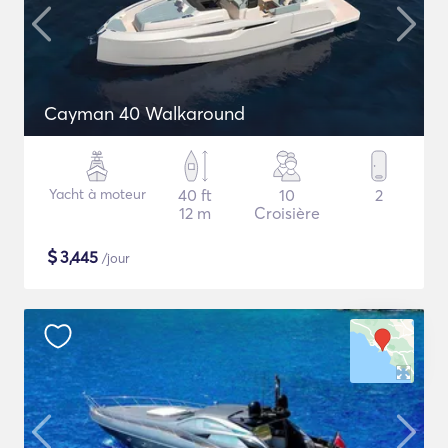
Cayman 40 Walkaround
Yacht à moteur
40 ft
10
2
12 m
Croisière
$
3,445
/jour