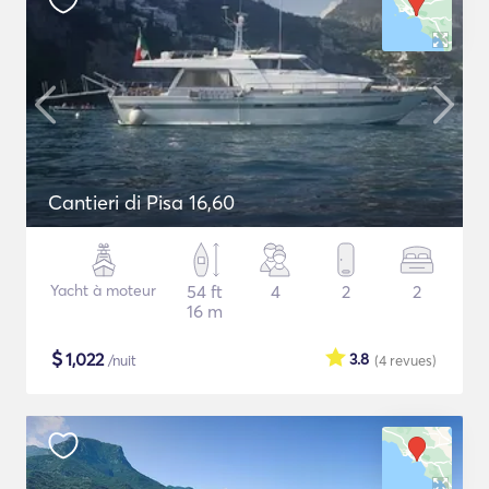
Cantieri di Pisa 16,60
Yacht à moteur
54 ft
4
2
2
16 m
$
1,022
3.8
/nuit
(4
revues
)