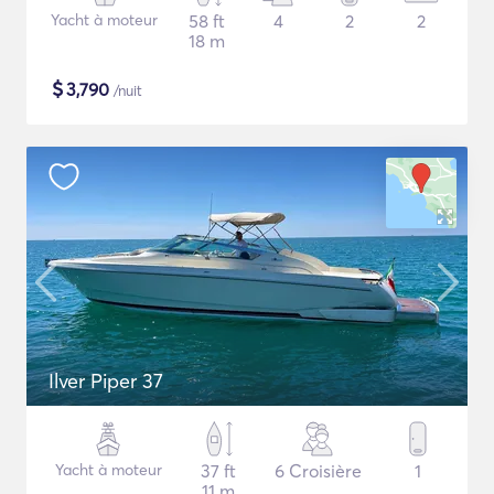
Yacht à moteur
58 ft
4
2
2
18 m
$
3,790
/nuit
Ilver Piper 37
Yacht à moteur
37 ft
6 Croisière
1
11 m