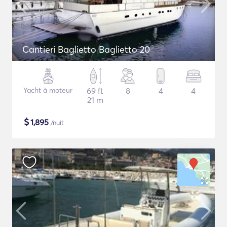
Cantieri Baglietto Baglietto 20
Yacht à moteur
69 ft
8
4
4
21 m
$
1,895
/nuit