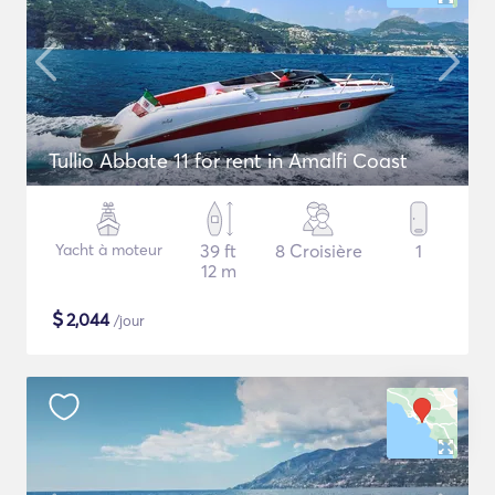
Tullio Abbate 11 for rent in Amalfi Coast
Yacht à moteur
39 ft
8 Croisière
1
12 m
$
2,044
/jour