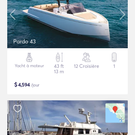
Pardo 43
Yacht à moteur
43 ft
12 Croisière
1
13 m
$
4,594
/jour