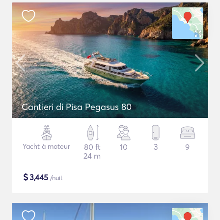
Cantieri di Pisa Pegasus 80
Yacht à moteur
80 ft
10
3
9
24 m
$
3,445
/nuit