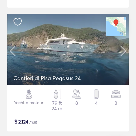
Cantieri di Pisa Pegasus 24
Yacht à moteur
79 ft
8
4
8
24 m
$
2,124
/nuit