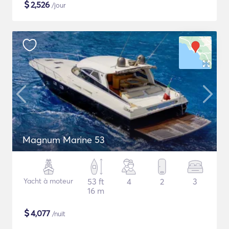
$
2,526
/jour
Magnum Marine 53
Yacht à moteur
53 ft
4
2
3
16 m
$
4,077
/nuit