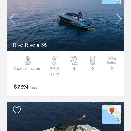
Riva Rivale 56
Yacht à moteur
56 ft
4
2
2
17 m
$
7,694
/nuit