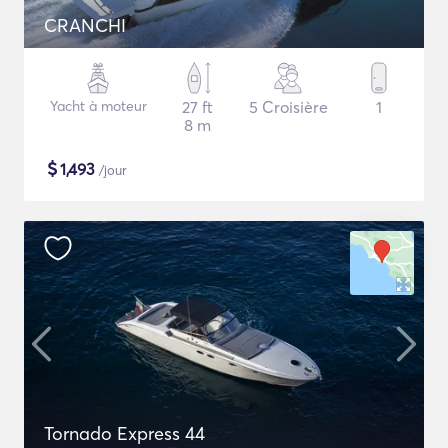
CRANCHI
Yacht à moteur
27 ft
5 Croisière
1
8 m
$
1,493
/jour
Tornado Express 44