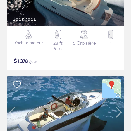
Jeanneau
Yacht à moteur
28 ft
5 Croisière
1
9 m
$
1,378
/jour