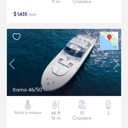
9 m
Croisière
$
1,435
/jour
Itama 46/50
Yacht à moteur
46 ft
10
2
14 m
Croisière