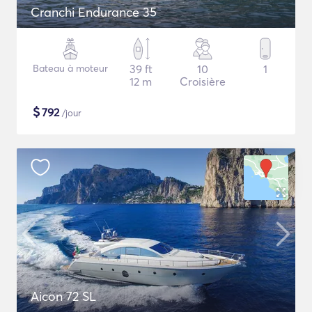
Cranchi Endurance 35
Bateau à moteur
39 ft
10
1
12 m
Croisière
$
792
/jour
Aicon 72 SL