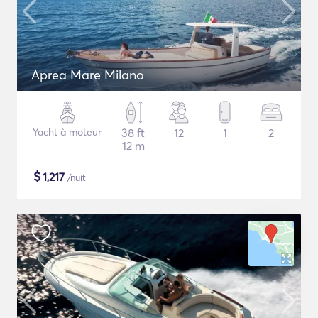
Aprea Mare Milano
Yacht à moteur
38 ft
12
1
2
12 m
$
1,217
/nuit