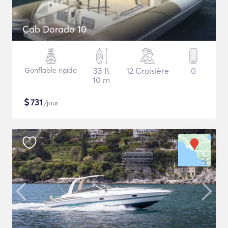
Cab Dorado 10
Gonflable rigide
33 ft
12 Croisière
0
10 m
$
731
/jour