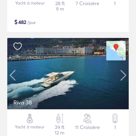
Yacht à moteur
28 ft
7 Croisière
1
9 m
$
482
/jour
Riva 38
Yacht à moteur
39 ft
11 Croisière
1
12 m