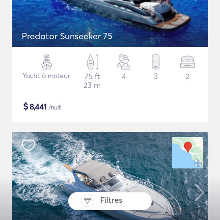
Predator Sunseeker 75
Yacht à moteur
75 ft
4
3
2
23 m
$
8,441
/nuit
Filtres