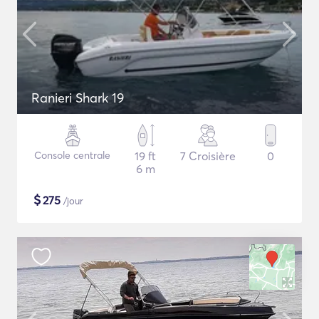
Ranieri Shark 19
Console centrale
19 ft
7 Croisière
0
6 m
$
275
/jour