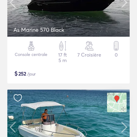
As Marine 570 Black
Console centrale
17 ft
7 Croisière
0
5 m
$
252
/jour