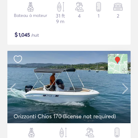
Bateau à moteur
31 ft
4
1
2
9 m
$
1,045
/nuit
Orizzonti Chios 170 (license not required)