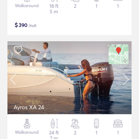
Walkaround
18 ft
2
1
1
5 m
$
390
/nuit
Ayros XA 24
Walkaround
24 ft
2
1
1
7 m