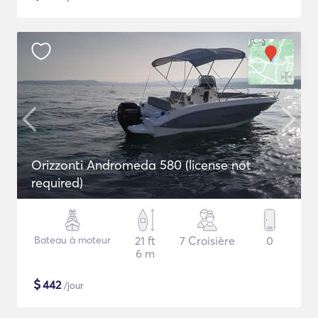
Orizzonti Andromeda 580 (license not
required)
Bateau à moteur
21 ft
7 Croisière
0
6 m
$
442
/jour