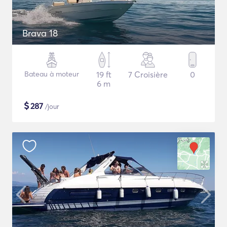
Brava 18
Bateau à moteur
19 ft
7 Croisière
0
6 m
$
287
/jour