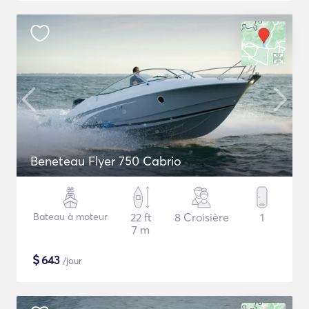
Beneteau Flyer 750 Cabrio
Bateau à moteur
22 ft
8 Croisière
1
7 m
$
643
/jour