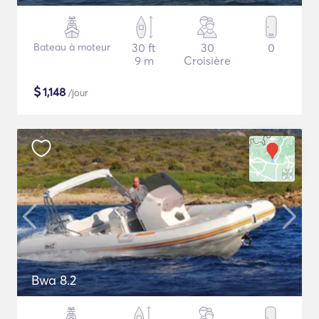
Bateau à moteur
30 ft
30
0
9 m
Croisière
$
1,148
/jour
Bwa 8.2