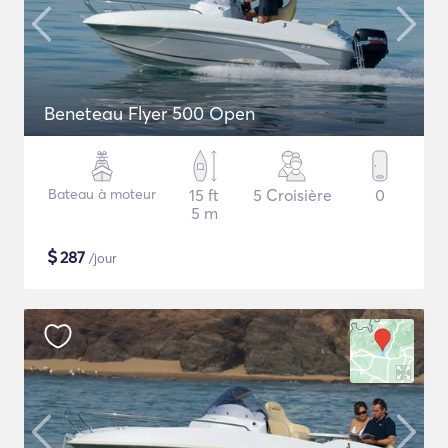
Beneteau Flyer 500 Open
Bateau à moteur
15 ft
5 Croisière
0
5 m
$
287
/jour