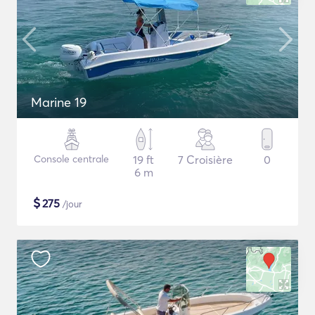
Marine 19
Console centrale
19 ft
7 Croisière
0
6 m
$
275
/jour