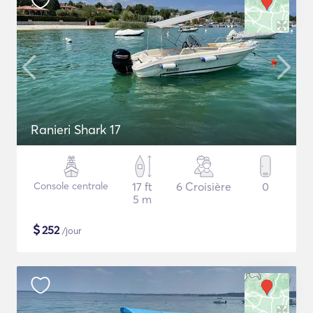
Ranieri Shark 17
Console centrale
17 ft
6 Croisière
0
5 m
$
252
/jour