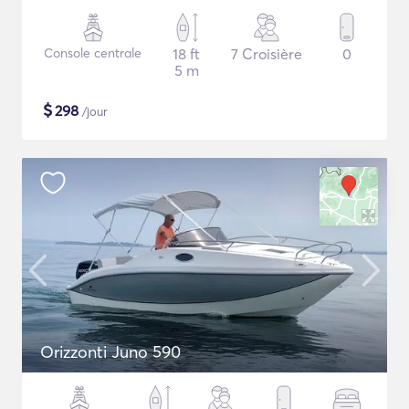
Console centrale
18 ft
7 Croisière
0
5 m
$
298
/jour
Orizzonti Juno 590