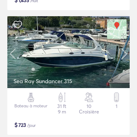
$
1,435
/nuit
Sea Ray Sundancer 315
Bateau à moteur
31 ft
10
1
9 m
Croisière
$
723
/jour