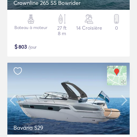
Crownline 265 SS Bowrider
Bateau à moteur
27 ft
14 Croisière
0
8 m
$
803
/jour
Bavaria S29