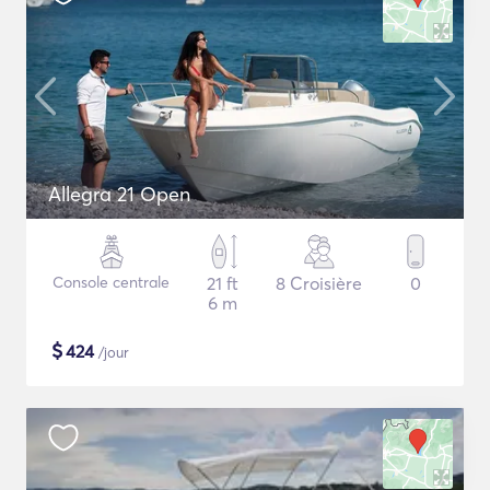
Allegra 21 Open
Console centrale
21 ft
8 Croisière
0
6 m
$
424
/jour