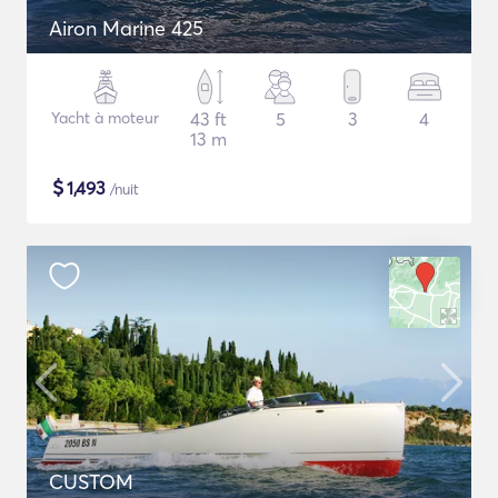
Airon Marine 425
Yacht à moteur
43 ft
5
3
4
13 m
$
1,493
/nuit
CUSTOM