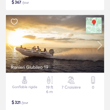
$
367
/jour
Ranieri Giubileo 19
Gonflable rigide
19 ft
7 Croisière
0
6 m
$
321
/jour