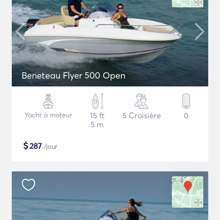
Beneteau Flyer 500 Open
Yacht à moteur
15 ft
5 Croisière
0
5 m
$
287
/jour