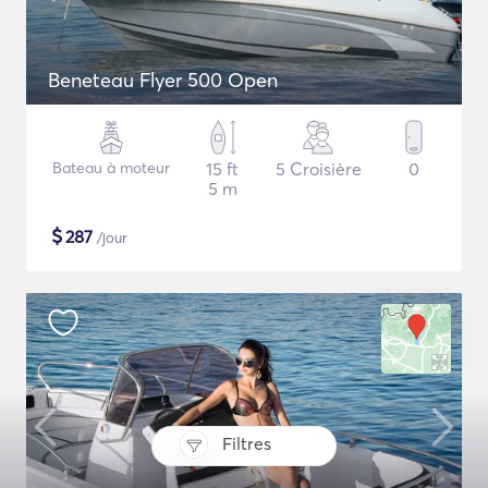
Beneteau Flyer 500 Open
Bateau à moteur
15 ft
5 Croisière
0
5 m
$
287
/jour
Filtres