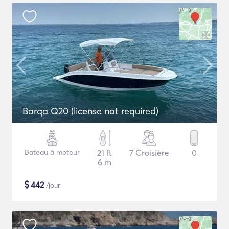
Barqa Q20 (license not required)
Bateau à moteur
21 ft
7 Croisière
0
6 m
$
442
/jour