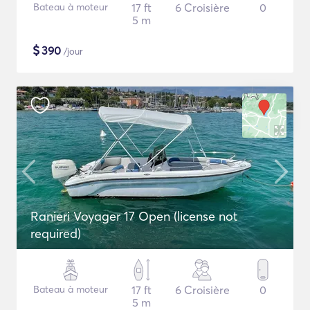
Bateau à moteur
17 ft
6 Croisière
0
5 m
$
390
/jour
Ranieri Voyager 17 Open (license not
required)
Bateau à moteur
17 ft
6 Croisière
0
5 m