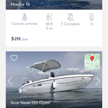
Marine 18
Console centrale
18 ft
7 Croisière
0
5 m
$
275
/jour
Scar Next 195 Open