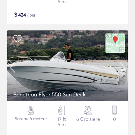
5 m
$
424
/jour
Beneteau Flyer 550 Sun Deck
Bateau à moteur
17 ft
6 Croisière
0
5 m