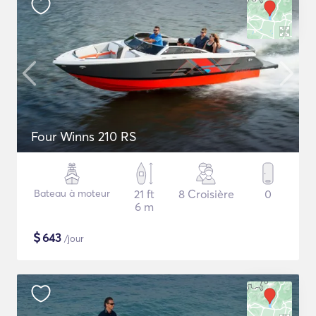
Four Winns 210 RS
Bateau à moteur
21 ft
8 Croisière
0
6 m
$
643
/jour