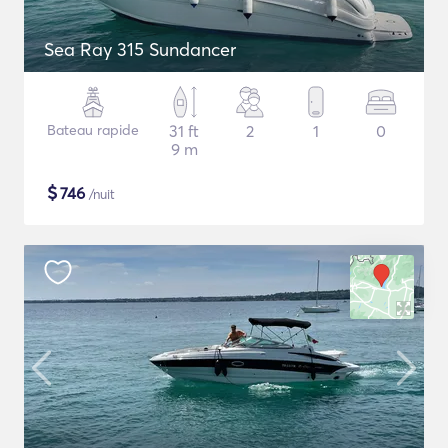
Sea Ray 315 Sundancer
Bateau rapide
31 ft
2
1
0
9 m
$
746
/nuit