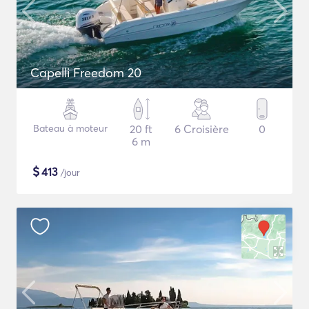
Capelli Freedom 20
Bateau à moteur
20 ft
6 Croisière
0
6 m
$
413
/jour