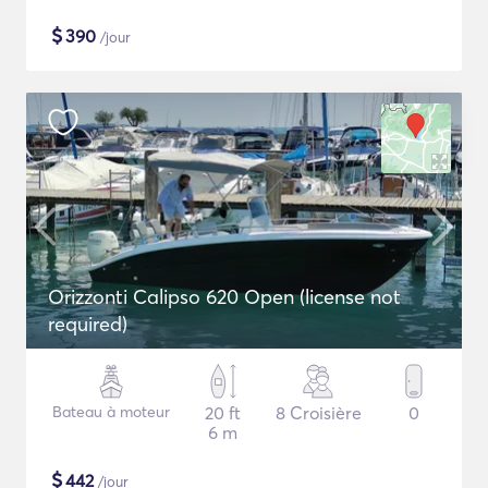
$
390
/jour
Orizzonti Calipso 620 Open (license not
required)
Bateau à moteur
20 ft
8 Croisière
0
6 m
$
442
/jour