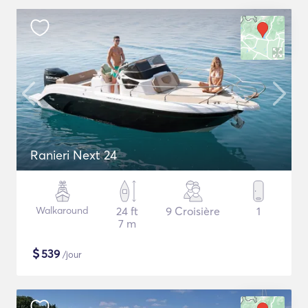
Ranieri Next 24
Walkaround
24 ft
9 Croisière
1
7 m
$
539
/jour