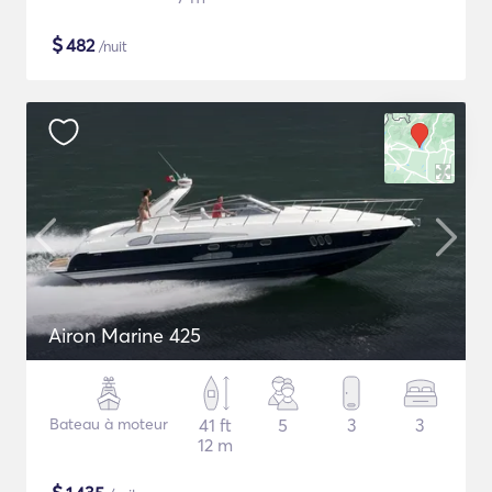
$
482
/nuit
Airon Marine 425
Bateau à moteur
41 ft
5
3
3
12 m