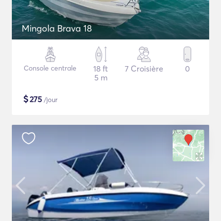
Mingola Brava 18
Console centrale
18 ft
7 Croisière
0
5 m
$
275
/jour