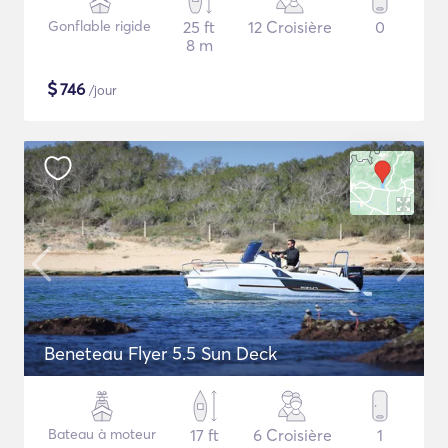
Gonflable rigide
25 ft
12 Croisière
0
8 m
$
746
/jour
Beneteau Flyer 5.5 Sun Deck
Bateau à moteur
17 ft
6 Croisière
1