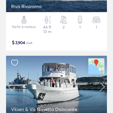
Riva Rivarama
Yacht à moteur
44 ft
2
1
1
13 m
$
3,904
/nuit
Vitsen & Vis Navetta Dislocante