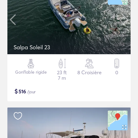
Salpa Soleil 23
Gonflable rigide
23 ft
8 Croisière
0
7 m
$
516
/jour