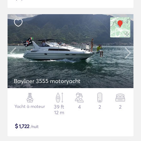
Bayliner 3555 motoryacht
Yacht à moteur
39 ft
4
2
2
12 m
$
1,722
/nuit