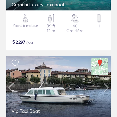
Cranchi Luxury Taxi boat
Yacht à moteur
39 ft
40
1
12 m
Croisière
$
2,297
/jour
Vip Taxi Boat