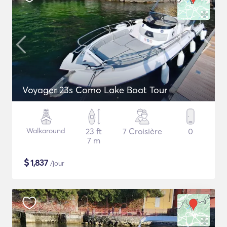
Voyager 23s Como Lake Boat Tour
Walkaround
23 ft
7 Croisière
0
7 m
$
1,837
/jour