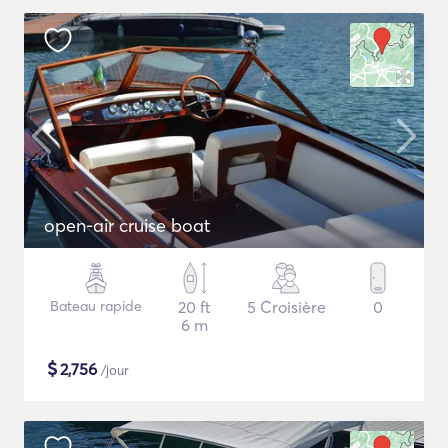
open-air cruise boat
Bateau rapide
20 ft
5 Croisière
0
6 m
$
2,756
/jour