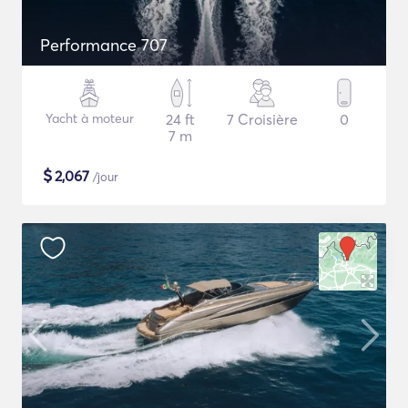
Performance 707
Yacht à moteur
24 ft
7 Croisière
0
7 m
$
2,067
/jour