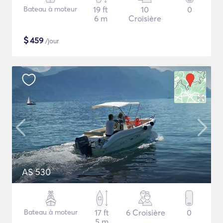
Bateau à moteur
19 ft
10
0
6 m
Croisière
$
459
/jour
AS 530
Bateau à moteur
17 ft
6 Croisière
0
5 m