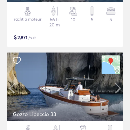
Yacht à moteur
66 ft
10
5
5
20 m
$
2,871
/nuit
Gozzo Libeccio 33