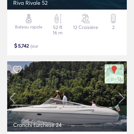
Riva Rivale 52
Bateau rapide
52 ft
12 Croisière
2
16 m
$
5,742
/jour
Cranchi turchese 24