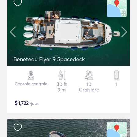
Beneteau Flyer 9 Spacedeck
Console centrale
30 ft
10
1
9 m
Croisière
$
1,722
/jour