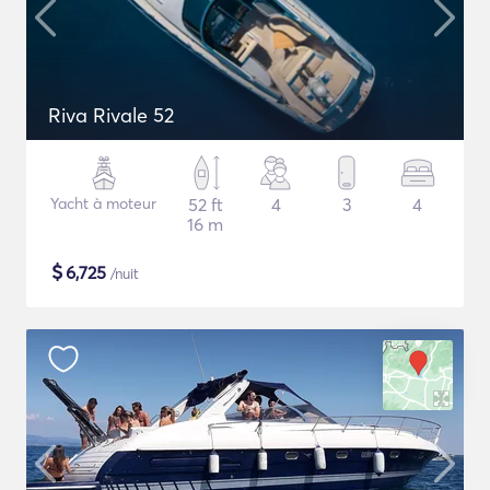
Riva Rivale 52
Yacht à moteur
52 ft
4
3
4
16 m
$
6,725
/nuit