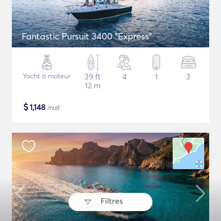
Fantastic Pursuit 3400 "Express"
Yacht à moteur
39 ft
4
1
3
12 m
$
1,148
/nuit
Filtres