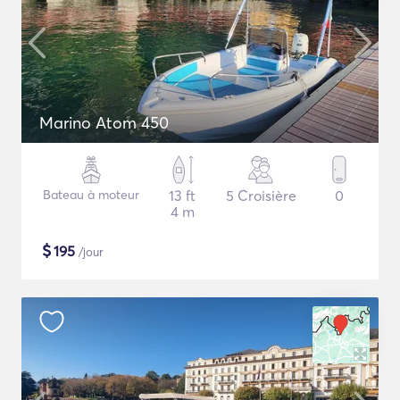
Marino Atom 450
Bateau à moteur
13 ft
5 Croisière
0
4 m
$
195
/jour