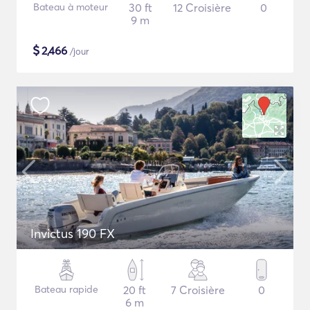
Bateau à moteur
30 ft
12 Croisière
0
9 m
$
2,466
/jour
Invictus 190 FX
Bateau rapide
20 ft
7 Croisière
0
6 m