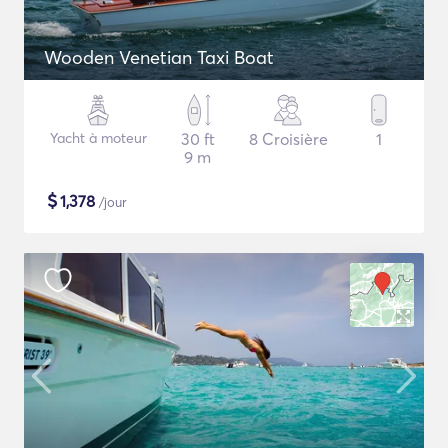
Wooden Venetian Taxi Boat
Yacht à moteur
30 ft
8 Croisière
1
9 m
$
1,378
/jour