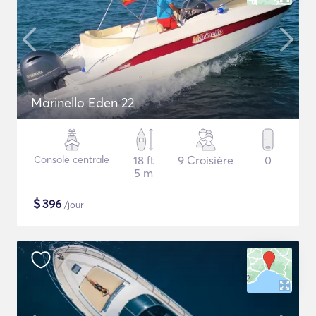
Marinello Eden 22
Console centrale
18 ft
9 Croisière
0
5 m
$
396
/jour