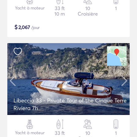
Yacht à moteur
33 ft
10
1
10 m
Croisière
$
2,067
/jour
Libeccio 33 - Private Tour of the Cinque Terre
Riviera 7h
Yacht à moteur
33 ft
10
1