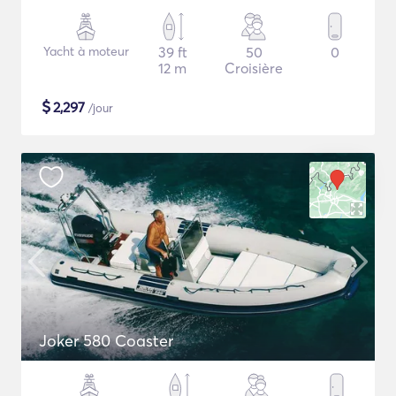
Yacht à moteur
39 ft
50
0
12 m
Croisière
$
2,297
/jour
Joker 580 Coaster