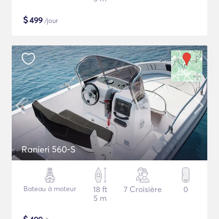
$
499
/jour
Ranieri 560-S
Bateau à moteur
18 ft
7 Croisière
0
5 m