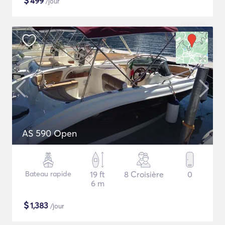
$
499
/jour
AS 590 Open
Bateau rapide
19 ft
8 Croisière
0
6 m
$
1,383
/jour