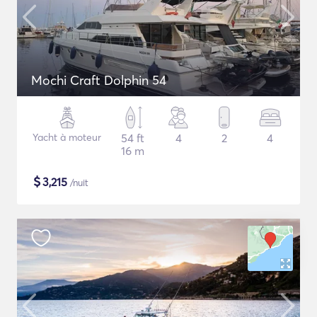
Mochi Craft Dolphin 54
Yacht à moteur
54 ft
4
2
4
16 m
$
3,215
/nuit