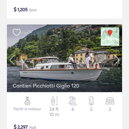
$
1,205
/jour
Cantieri Picchiotti Giglio 120
Yacht à moteur
34 ft
4
2
3
10 m
$
2,297
/nuit