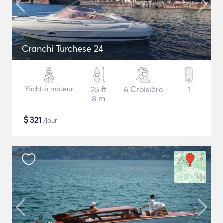
Cranchi Turchese 24
Yacht à moteur
25 ft
6 Croisière
1
8 m
$
321
/jour