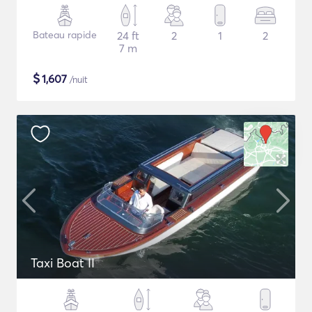
Bateau rapide
24 ft
2
1
2
7 m
$
1,607
/nuit
Taxi Boat II