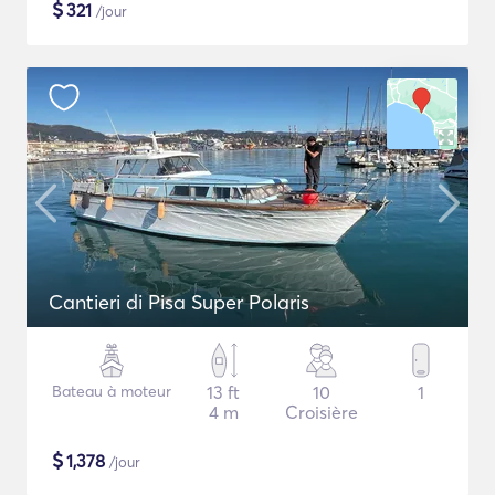
$
321
/jour
Cantieri di Pisa Super Polaris
Bateau à moteur
13 ft
10
1
4 m
Croisière
$
1,378
/jour