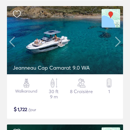
Jeanneau Cap Camarat 9.0 WA
Walkaround
30 ft
8 Croisière
1
9 m
$
1,722
/jour