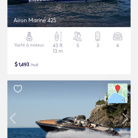
Airon Marine 425
Yacht à moteur
43 ft
5
3
4
13 m
$
1,493
/nuit