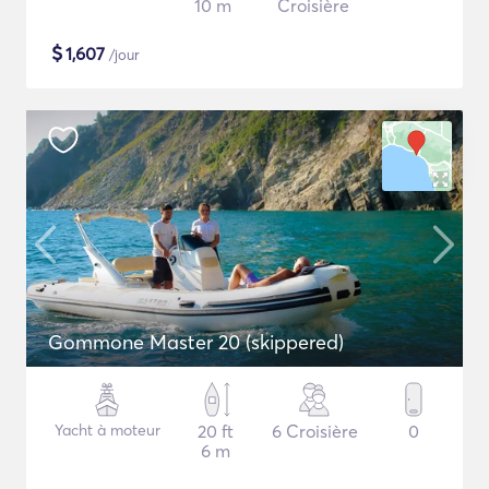
10 m
Croisière
$
1,607
/jour
Gommone Master 20 (skippered)
Yacht à moteur
20 ft
6 Croisière
0
6 m