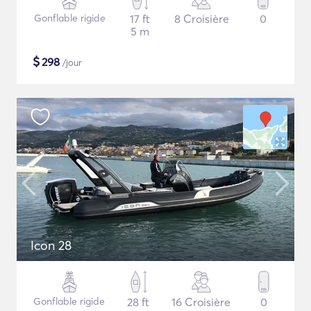
Gonflable rigide
17 ft
8 Croisière
0
5 m
$
298
/jour
Icon 28
Gonflable rigide
28 ft
16 Croisière
0