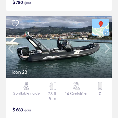
$
780
/jour
Icon 28
Gonflable rigide
28 ft
14 Croisière
0
9 m
$
689
/jour