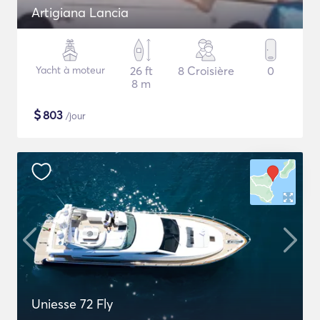
Artigiana Lancia
Yacht à moteur
26 ft
8 Croisière
0
8 m
$
803
/jour
Uniesse 72 Fly