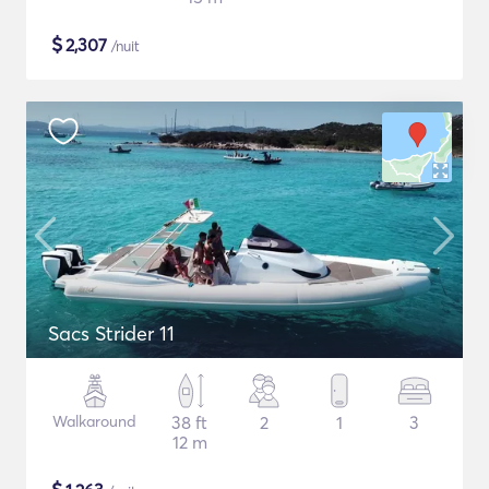
$
2,307
/nuit
Sacs Strider 11
Walkaround
38 ft
2
1
3
12 m