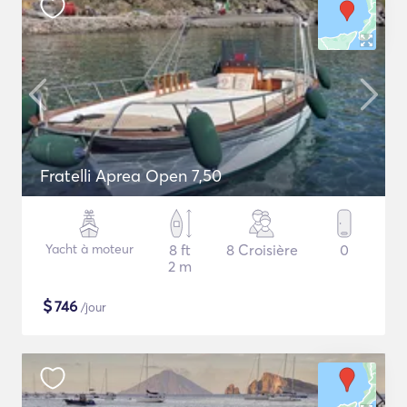
Fratelli Aprea Open 7,50
Yacht à moteur
8 ft
8 Croisière
0
2 m
$
746
/jour