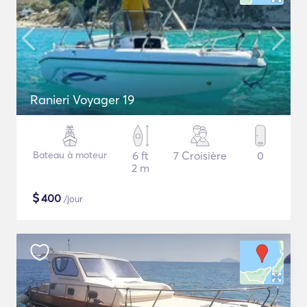
Ranieri Voyager 19
Bateau à moteur
6 ft
7 Croisière
0
2 m
$
400
/jour