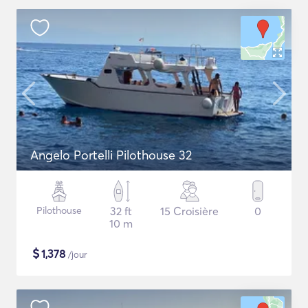
Angelo Portelli Pilothouse 32
Pilothouse
32 ft
15 Croisière
0
10 m
$
1,378
/jour