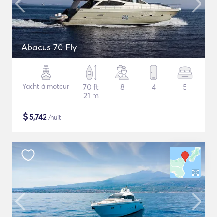
Abacus 70 Fly
Yacht à moteur
70 ft
8
4
5
21 m
$
5,742
/nuit