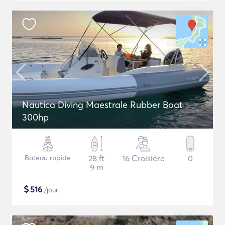
Nautica Diving Maestrale Rubber Boat
300hp
Bateau rapide
28 ft
16 Croisière
0
9 m
$
516
/jour