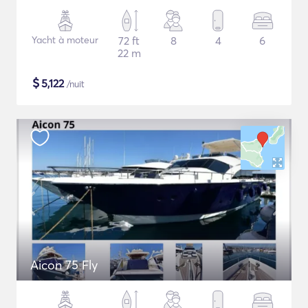
Yacht à moteur
72 ft
8
4
6
22 m
$
5,122
/nuit
Aicon 75 Fly