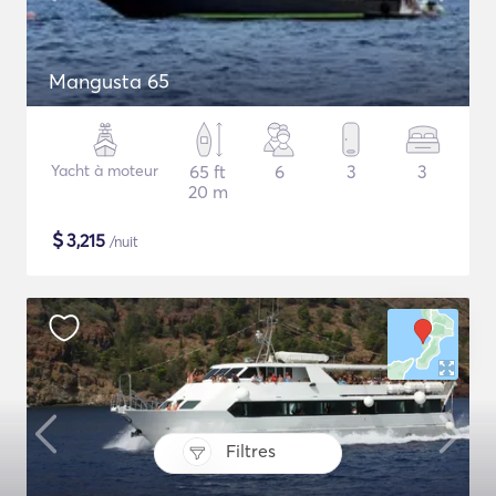
Mangusta 65
Yacht à moteur
65 ft
6
3
3
20 m
$
3,215
/nuit
Filtres