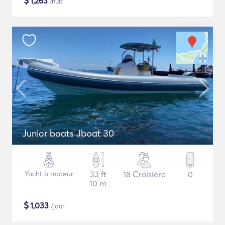
$
1,263
/nuit
Junior boats Jboat 30
Yacht à moteur
33 ft
18 Croisière
0
10 m
$
1,033
/jour