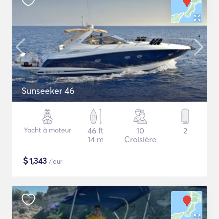
Sunseeker 46
Yacht à moteur
46 ft
10
2
14 m
Croisière
$
1,343
/jour