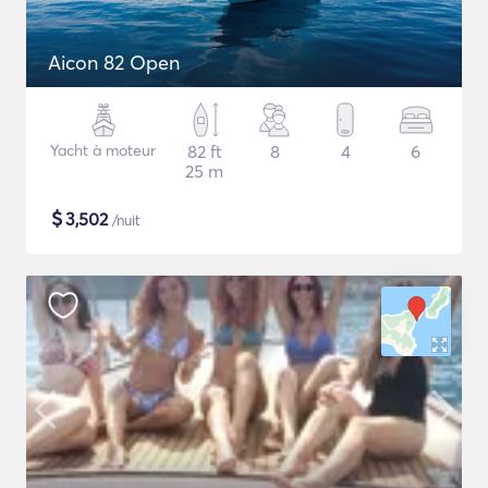
Aicon 82 Open
Yacht à moteur
82 ft
8
4
6
25 m
$
3,502
/nuit