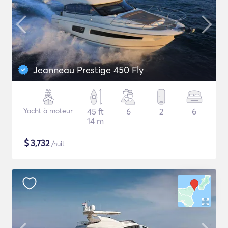
Jeanneau Prestige 450 Fly
Yacht à moteur
45 ft
6
2
6
14 m
$
3,732
/nuit