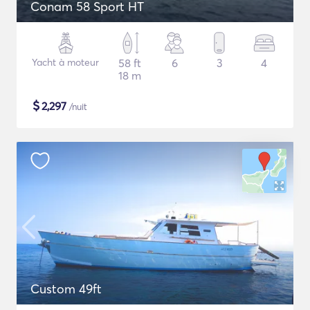
Conam 58 Sport HT
Yacht à moteur
58 ft
6
3
4
18 m
$
2,297
/nuit
Custom 49ft