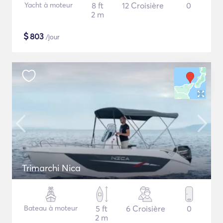
Yacht à moteur
8 ft
12 Croisière
0
2 m
$
803
/jour
Trimarchi Nica
Bateau à moteur
5 ft
6 Croisière
0
2 m