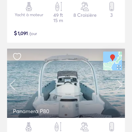
Yacht à moteur
49 ft
8 Croisière
3
15 m
$
1,091
/jour
Panamera P80