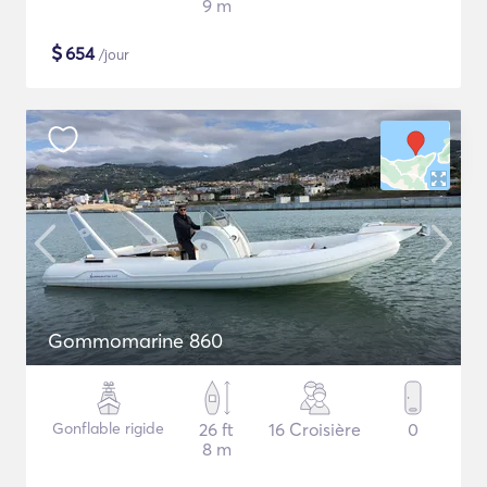
9 m
$
654
/jour
Gommomarine 860
Gonflable rigide
26 ft
16 Croisière
0
8 m