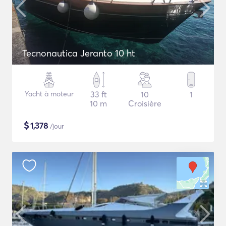
Tecnonautica Jeranto 10 ht
Yacht à moteur
33 ft
10
1
10 m
Croisière
$
1,378
/jour