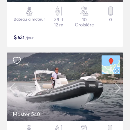
Bateau à moteur
39 ft
10
0
12 m
Croisière
$
631
/jour
Master 540