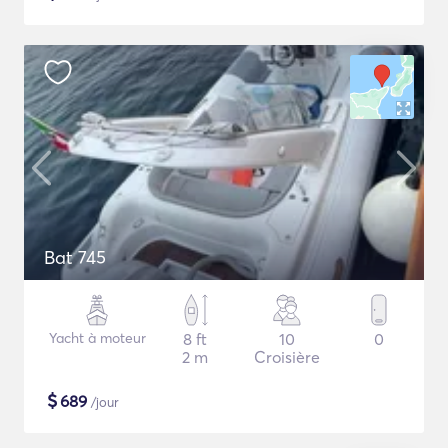
Bat 745
Yacht à moteur
8 ft
10
0
2 m
Croisière
$
689
/jour