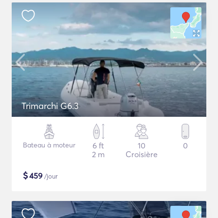
Trimarchi G6.3
Bateau à moteur
6 ft
10
0
2 m
Croisière
$
459
/jour