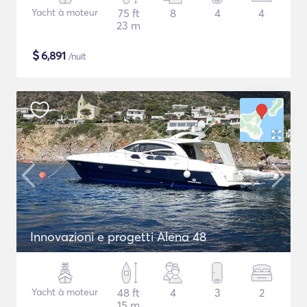
Yacht à moteur
75 ft
8
4
4
23 m
$
6,891
/nuit
Innovazioni e progetti Alena 48
Yacht à moteur
48 ft
4
3
2
15 m