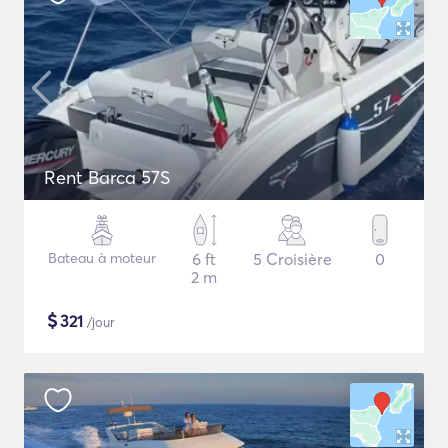
Rent Barca 57S
Bateau à moteur
6 ft
5 Croisière
0
2 m
$
321
/jour