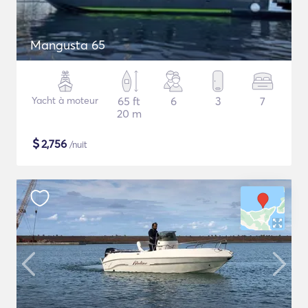
Mangusta 65
Yacht à moteur
65 ft
6
3
7
20 m
$
2,756
/nuit