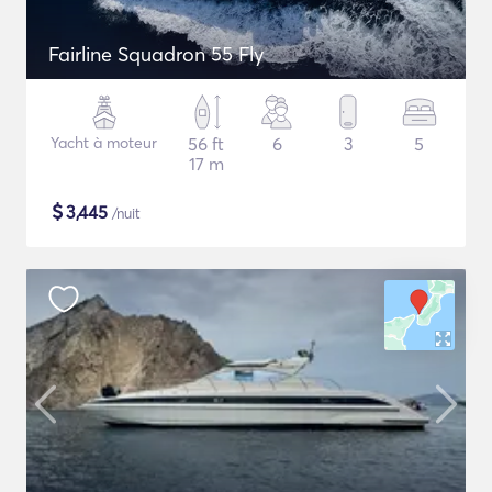
Fairline Squadron 55 Fly
Yacht à moteur
56 ft
6
3
5
17 m
$
3,445
/nuit