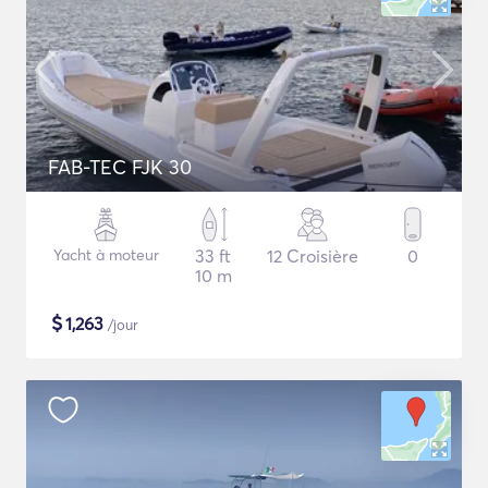
FAB-TEC FJK 30
Yacht à moteur
33 ft
12 Croisière
0
10 m
$
1,263
/jour