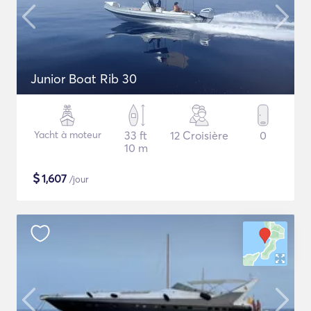
Junior Boat Rib 30
Yacht à moteur
33 ft
12 Croisière
0
10 m
$
1,607
/jour