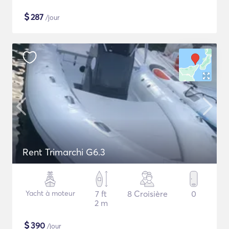
$
287
/jour
Rent Trimarchi G6.3
Yacht à moteur
7 ft
8 Croisière
0
2 m
$
390
/jour