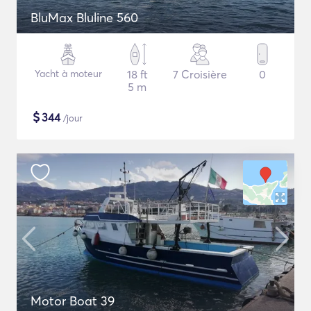
BluMax Bluline 560
Yacht à moteur
18 ft
7 Croisière
0
5 m
$
344
/jour
Motor Boat 39