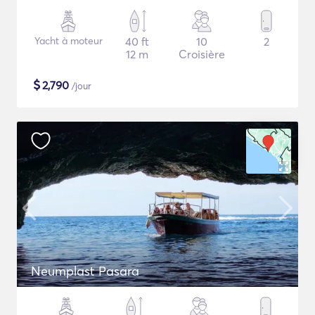
Yacht à moteur
40 ft
10
2
12 m
Croisière
$
2,790
/jour
Neumplast Pasara