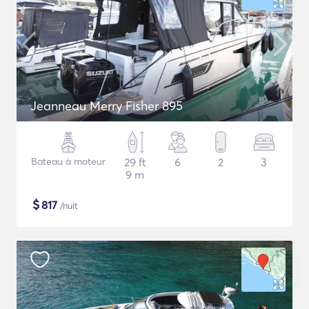
Jeanneau Merry Fisher 895
Bateau à moteur
29 ft
6
2
3
9 m
$
817
/nuit