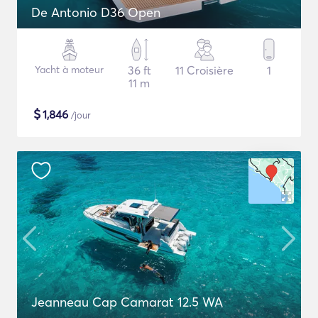
De Antonio D36 Open
Yacht à moteur
36 ft
11 Croisière
1
11 m
$
1,846
/jour
Jeanneau Cap Camarat 12.5 WA