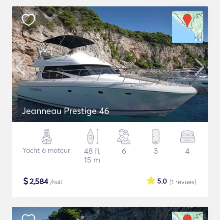
Jeanneau Prestige 46
Yacht à moteur
48 ft
6
3
4
15 m
$
2,584
5.0
/nuit
(1
revues
)