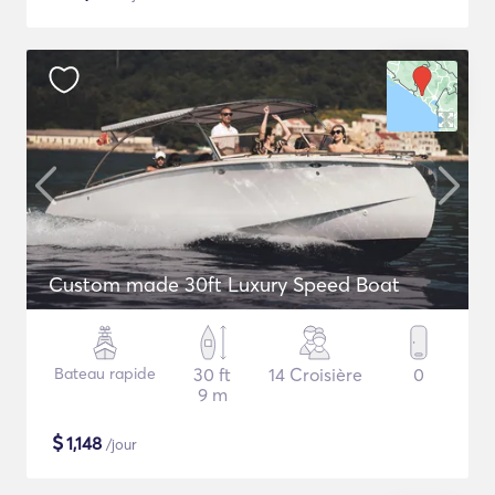
Custom made 30ft Luxury Speed Boat
Bateau rapide
30 ft
14 Croisière
0
9 m
$
1,148
/jour