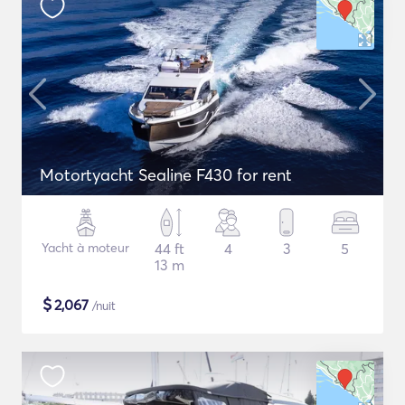
Motortyacht Sealine F430 for rent
Yacht à moteur
44 ft
4
3
5
13 m
$
2,067
/nuit