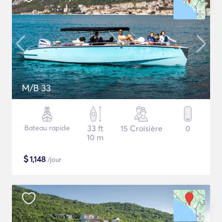
M/B 33
Bateau rapide
33 ft
15 Croisière
0
10 m
$
1,148
/jour