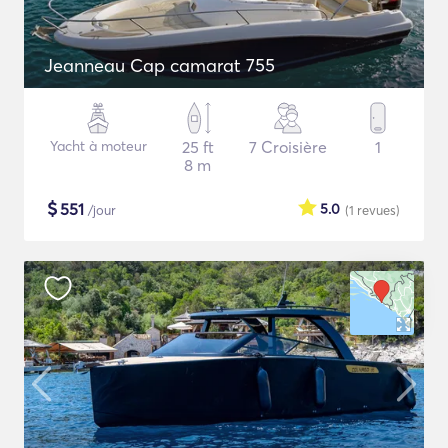
Jeanneau Cap camarat 755
Yacht à moteur
25 ft
7 Croisière
1
8 m
$
551
5.0
/jour
(1
revues
)