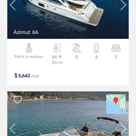
Azimut 66
Yacht à moteur
66 ft
8
4
5
20 m
$
5,643
/nuit