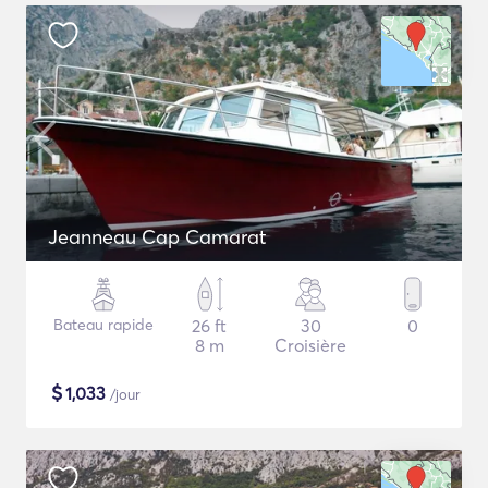
Jeanneau Cap Camarat
Bateau rapide
26 ft
30
0
8 m
Croisière
$
1,033
/jour