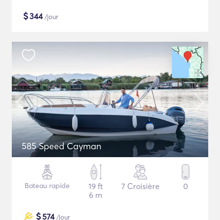
$
344
/jour
585 Speed Cayman
Bateau rapide
19 ft
7 Croisière
0
6 m
$
574
/jour