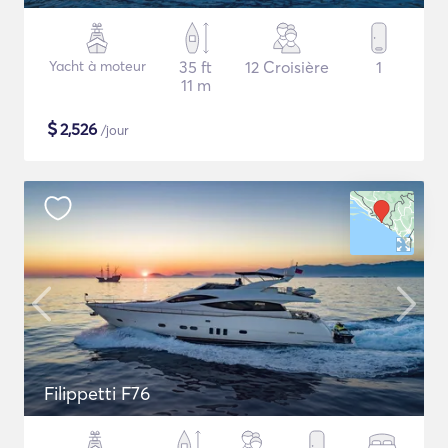
Yacht à moteur
35 ft
12 Croisière
1
11 m
$
2,526
/jour
Filippetti F76