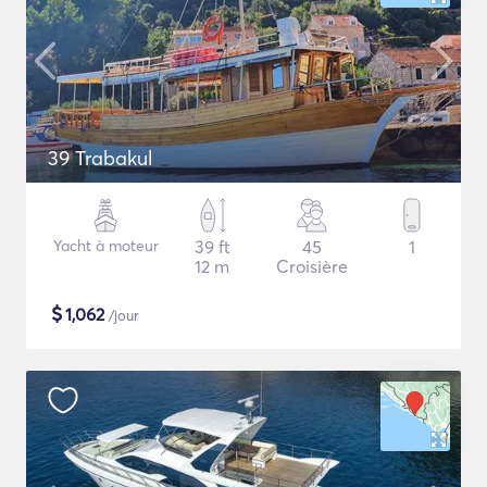
39 Trabakul
Yacht à moteur
39 ft
45
1
12 m
Croisière
$
1,062
/jour