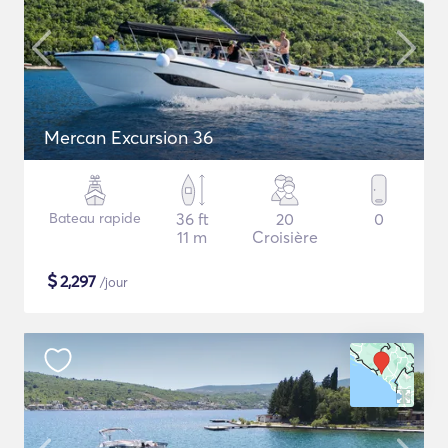
Mercan Excursion 36
Bateau rapide
36 ft
20
0
11 m
Croisière
$
2,297
/jour