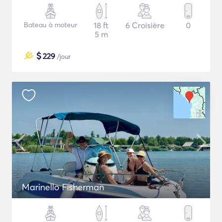
Bateau à moteur
18 ft
6 Croisière
0
5 m
$
229
/jour
Marinello Fisherman