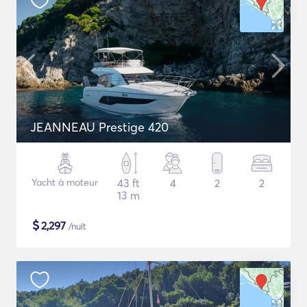
JEANNEAU Prestige 420
Yacht à moteur
43 ft
4
2
2
13 m
$
2,297
/nuit