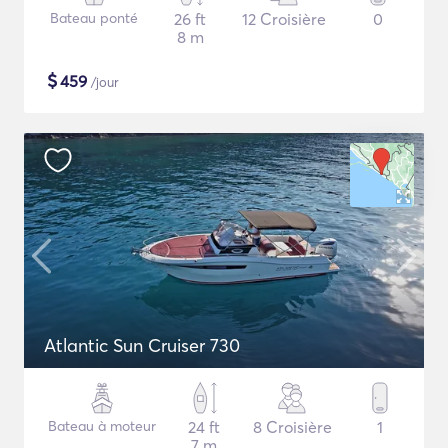
Bateau ponté
26 ft
12 Croisière
0
8 m
$
459
/jour
Atlantic Sun Cruiser 730
Bateau à moteur
24 ft
8 Croisière
1
7 m