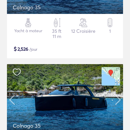
Colnago 35
Yacht à moteur
35 ft
12 Croisière
1
11 m
$
2,526
/jour
Colnago 35