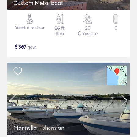
Custom Metal boat
Yacht à moteur
26 ft
20
0
8 m
Croisière
$
367
/jour
Marinello Fisherman