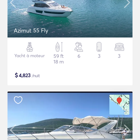
Azimut 55 Fly
Yacht à moteur
59 ft
6
3
3
18 m
$
4,823
/nuit