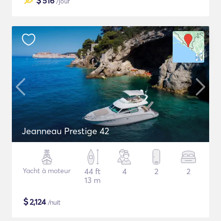
$
516
/jour
Jeanneau Prestige 42
Yacht à moteur
44 ft
4
2
2
13 m
$
2,124
/nuit