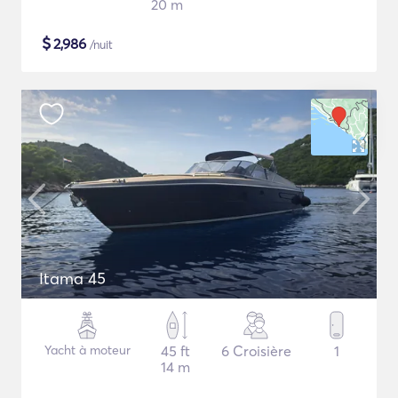
20 m
$
2,986
/nuit
Itama 45
Yacht à moteur
45 ft
6 Croisière
1
14 m