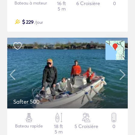
Bateau à moteur
16 ft
6 Croisière
0
5 m
$
229
/jour
Safter 500
Bateau rapide
18 ft
5 Croisière
0
5 m