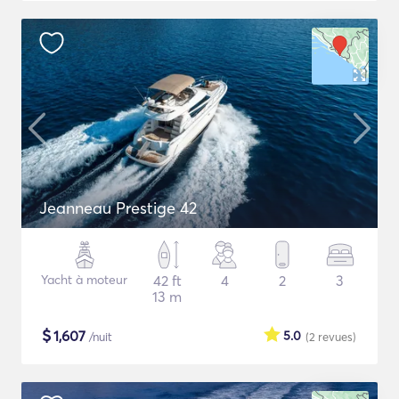
Jeanneau Prestige 42
Yacht à moteur
42 ft
4
2
3
13 m
$
1,607
5.0
/nuit
(2
revues
)