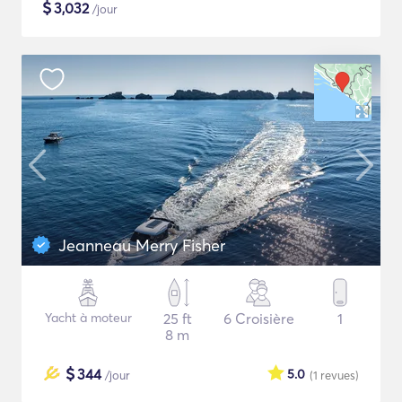
$
3,032
/jour
Jeanneau Merry Fisher
Yacht à moteur
25 ft
6 Croisière
1
8 m
$
344
5.0
/jour
(1
revues
)