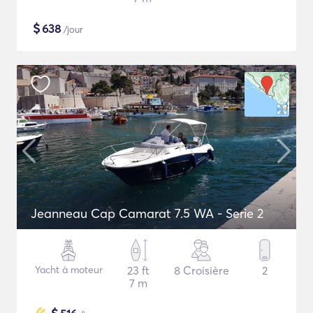
$
638
/jour
Jeanneau Cap Camarat 7.5 WA - Serie 2
Yacht à moteur
23 ft
8 Croisière
2
7 m