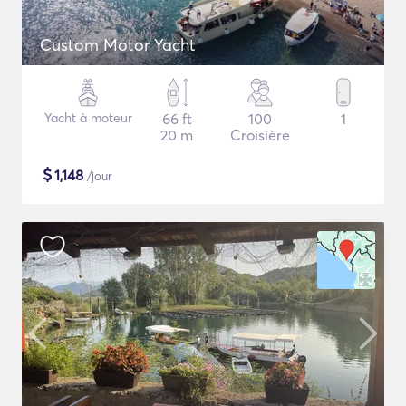
Custom Motor Yacht
Yacht à moteur
66 ft
100
1
20 m
Croisière
$
1,148
/jour