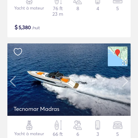
Yacht à moteur
76 ft
8
4
5
23 m
$
5,380
/nuit
Tecnomar Madras
Yacht à moteur
66 ft
6
3
5