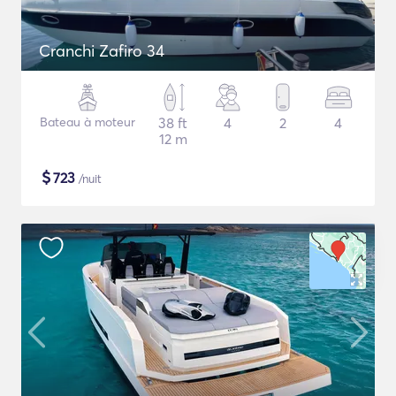
Cranchi Zafiro 34
Bateau à moteur
38 ft
4
2
4
12 m
$
723
/nuit