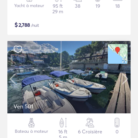
Yacht à moteur
95 ft
38
19
18
29 m
$
2,788
/nuit
Ven 501
Bateau à moteur
16 ft
6 Croisière
0
5 m