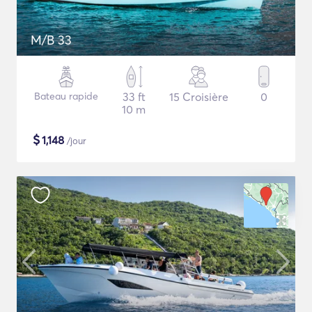
M/B 33
Bateau rapide
33 ft
15 Croisière
0
10 m
$
1,148
/jour