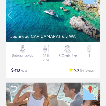
Jeanneau CAP CAMARAT 6.5 WA
Bateau rapide
22 ft
6 Croisière
1
7 m
$
413
5.0
/jour
(14
revues
)