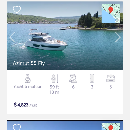
Azimut 55 Fly
Yacht à moteur
59 ft
6
3
3
18 m
$
4,823
/nuit