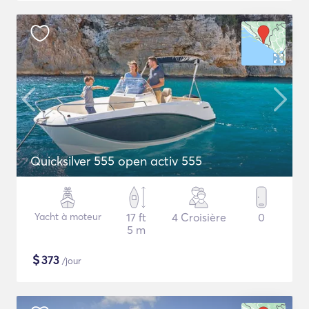
Quicksilver 555 open activ 555
Yacht à moteur
17 ft
4 Croisière
0
5 m
$
373
/jour