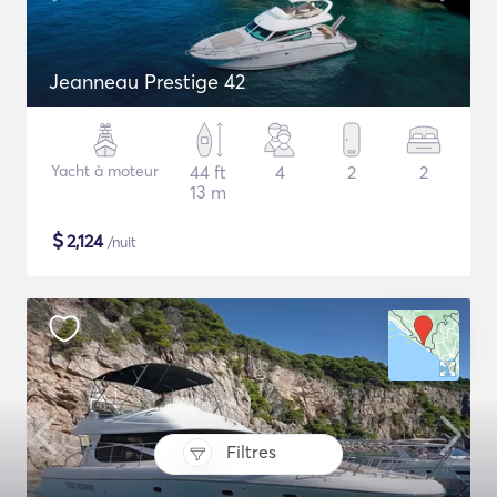
Jeanneau Prestige 42
Yacht à moteur
44 ft
4
2
2
13 m
$
2,124
/nuit
Filtres