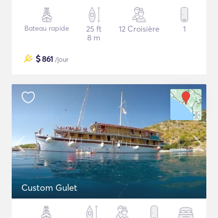
Bateau rapide
25 ft
12 Croisière
1
8 m
$
861
/jour
Custom Gulet