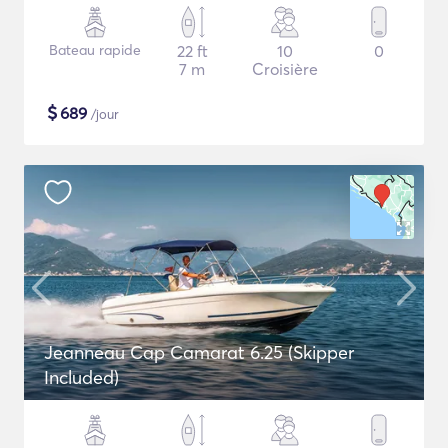
Bateau rapide
22 ft
10
0
7 m
Croisière
$
689
/jour
Jeanneau Cap Camarat 6.25 (Skipper
Included)