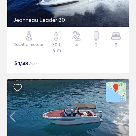
Jeanneau Leader 30
Yacht à moteur
30 ft
4
2
2
9 m
$
1,148
/nuit