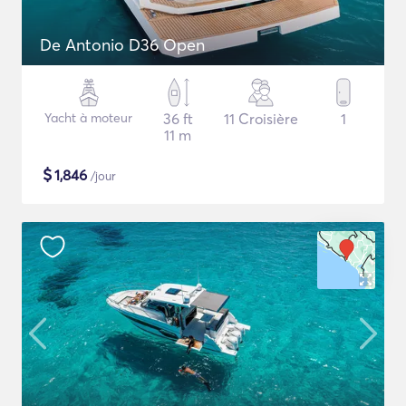
De Antonio D36 Open
Yacht à moteur
36 ft
11 Croisière
1
11 m
$
1,846
/jour