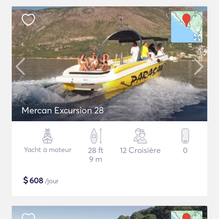
Mercan Excursion 28
Yacht à moteur
28 ft
12 Croisière
0
9 m
$
608
/jour