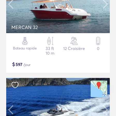
MERCAN 32
Bateau rapide
33 ft
12 Croisière
0
10 m
$
597
/jour