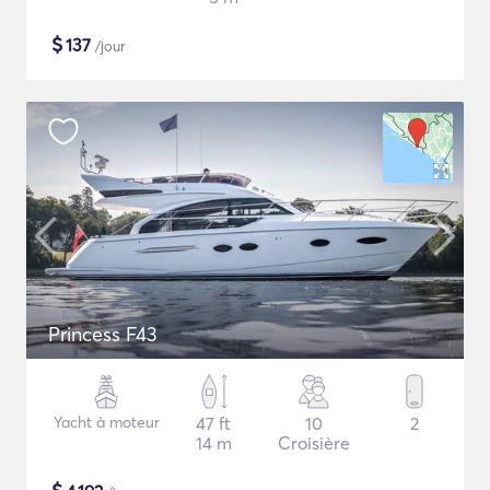
$
137
/jour
Princess F43
Yacht à moteur
47 ft
10
2
14 m
Croisière