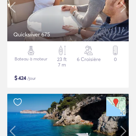
Quicksilver 675
Bateau à moteur
23 ft
6 Croisière
0
7 m
$
424
/jour