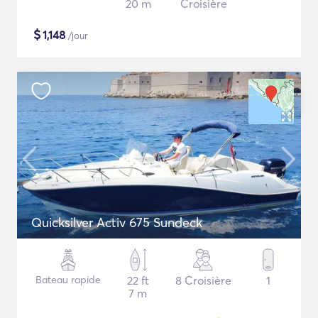
20 m
Croisière
$
1,148
/jour
Quicksilver Activ 675 Sundeck
Bateau rapide
22 ft
8 Croisière
1
7 m