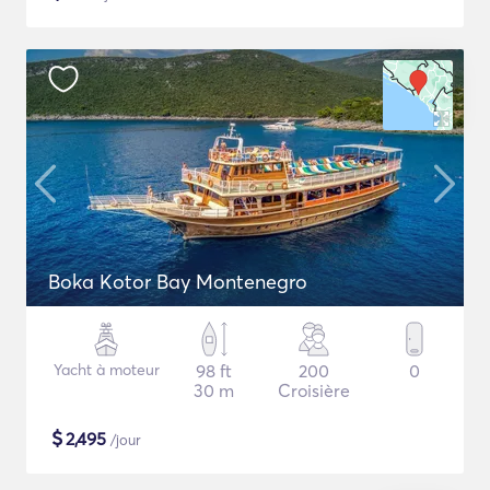
Boka Kotor Bay Montenegro
Yacht à moteur
98 ft
200
0
30 m
Croisière
$
2,495
/jour