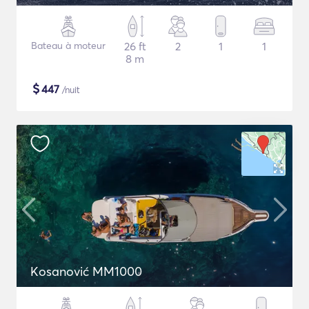
Bateau à moteur
26 ft
2
1
1
8 m
$
447
/nuit
Kosanović MM1000