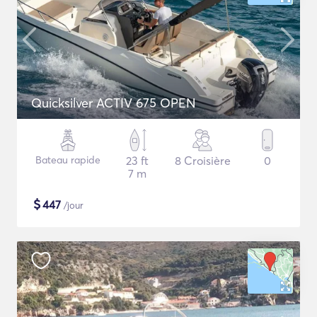
Quicksilver ACTIV 675 OPEN
Bateau rapide
23 ft
8 Croisière
0
7 m
$
447
/jour