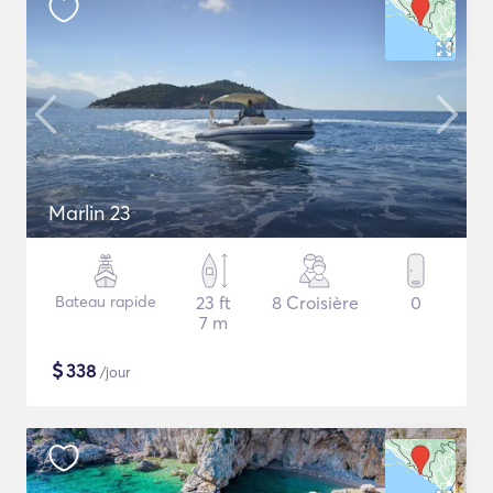
Marlin 23
Bateau rapide
23 ft
8 Croisière
0
7 m
$
338
/jour