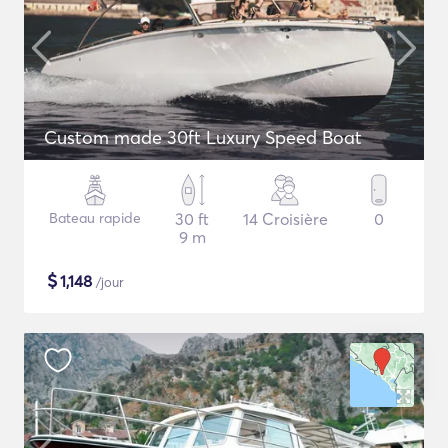
Custom made 30ft Luxury Speed Boat
Bateau rapide
30 ft
14 Croisière
0
9 m
$
1,148
/jour