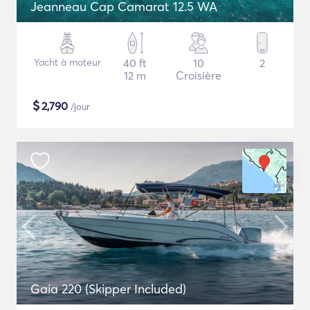
Jeanneau Cap Camarat 12.5 WA
Yacht à moteur
40 ft
10
2
12 m
Croisière
$
2,790
/jour
Gaia 220 (Skipper Included)