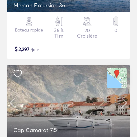
Mercan Excursion 36
Bateau rapide
36 ft
20
0
11 m
Croisière
$
2,297
/jour
Cap Camarat 7.5