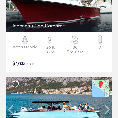
Jeanneau Cap Camarat
Bateau rapide
26 ft
30
0
8 m
Croisière
$
1,033
/jour