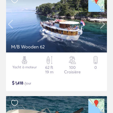
M/B Wooden 62
Yacht à moteur
62 ft
100
0
19 m
Croisière
$
1,418
/jour