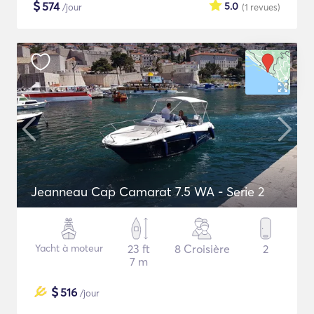
$
574
5.0
/jour
(1
revues
)
Jeanneau Cap Camarat 7.5 WA - Serie 2
Yacht à moteur
23 ft
8 Croisière
2
7 m
$
516
/jour