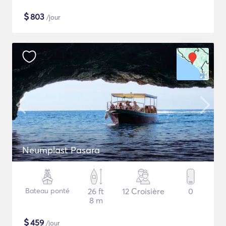
$
803
/jour
Neumplast Pasara
Bateau ponté
26 ft
12 Croisière
0
8 m
$
459
/jour