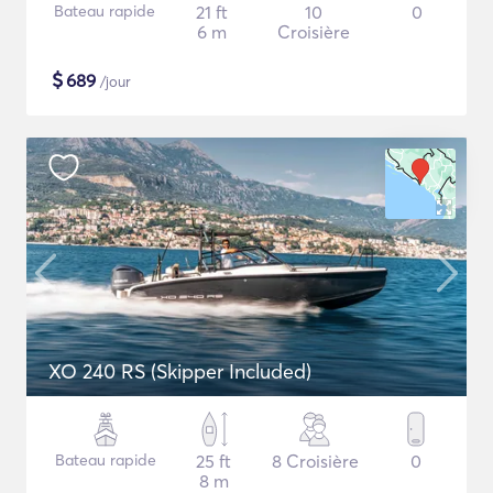
Bateau rapide
21 ft
10
0
6 m
Croisière
$
689
/jour
XO 240 RS (Skipper Included)
Bateau rapide
25 ft
8 Croisière
0
8 m