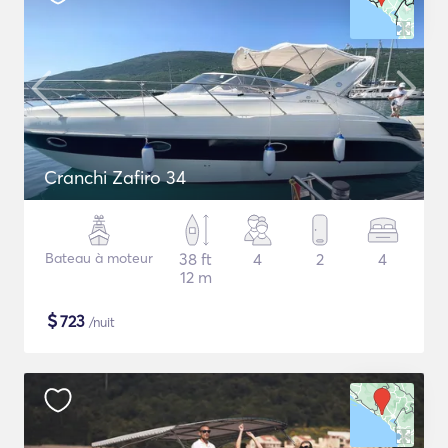
Cranchi Zafiro 34
Bateau à moteur
38 ft
4
2
4
12 m
$
723
/nuit