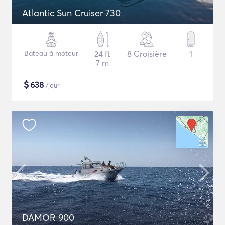
Atlantic Sun Cruiser 730
Bateau à moteur
24 ft
8 Croisière
1
7 m
$
638
/jour
DAMOR 900