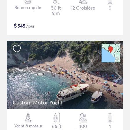
Bateau rapide
30 ft
12 Croisière
0
9 m
$
545
/jour
Custom Motor Yacht
Yacht à moteur
66 ft
100
1