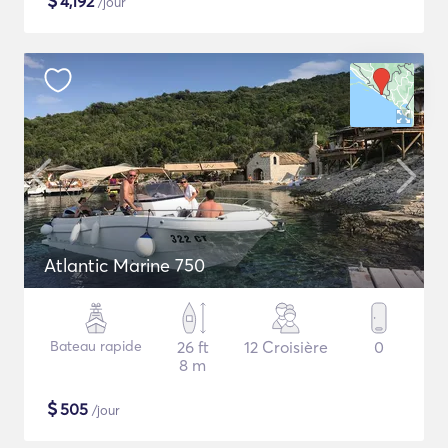
$
4,192
/jour
Atlantic Marine 750
Bateau rapide
26 ft
12 Croisière
0
8 m
$
505
/jour