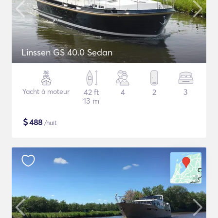
Linssen GS 40.0 Sedan
Yacht à moteur
42 ft
4
2
3
13 m
$
488
/nuit