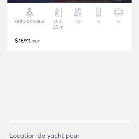
Yacht à moteur
75 ft
10
5
5
23 m
$
16,911
/nuit
Location de yacht pour