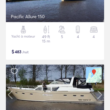
Pacific Allure 150
Yacht à moteur
49 ft
5
4
4
15 m
$
483
/nuit