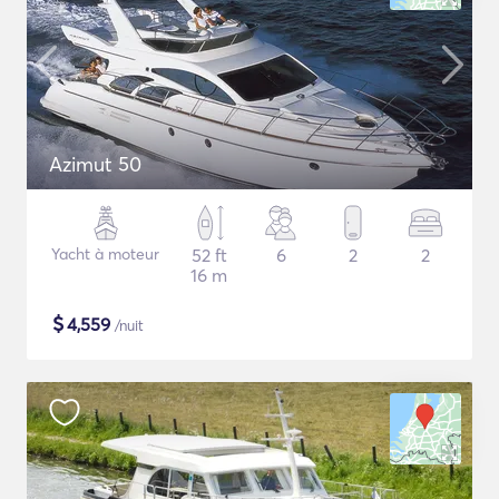
Azimut 50
Yacht à moteur
52 ft
6
2
2
16 m
$
4,559
/nuit