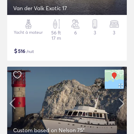
Van der Valk Exotic 17
Yacht à moteur
56 ft
6
3
3
17 m
$
516
/nuit
Custom based on Nelson 75"