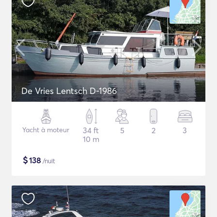
De Vries Lentsch D-1986
Yacht à moteur
34 ft
5
2
3
10 m
$
138
/nuit