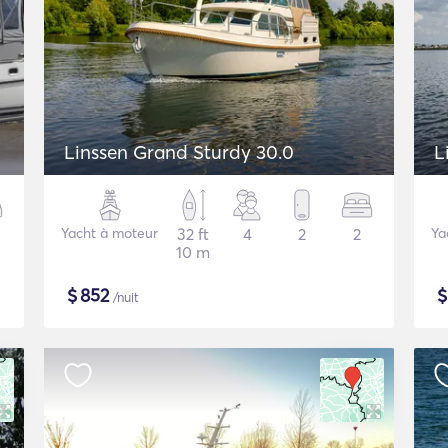
Linssen Grand Sturdy 30.0
L
Yacht à moteur
32 ft
4
2
2
Ya
10 m
$
852
/nuit