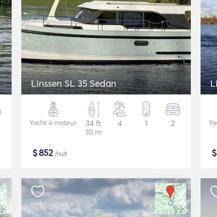
Linssen SL 35 Sedan
L
Yacht à moteur
34 ft
4
1
2
Ya
10 m
$
852
/nuit