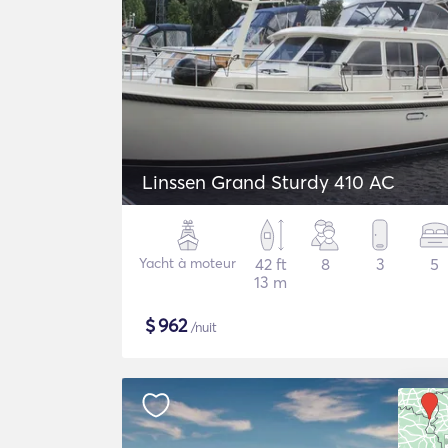
Linssen Grand Sturdy 410 AC
Yacht à moteur
42 ft
8
3
5
13 m
$
962
/nuit