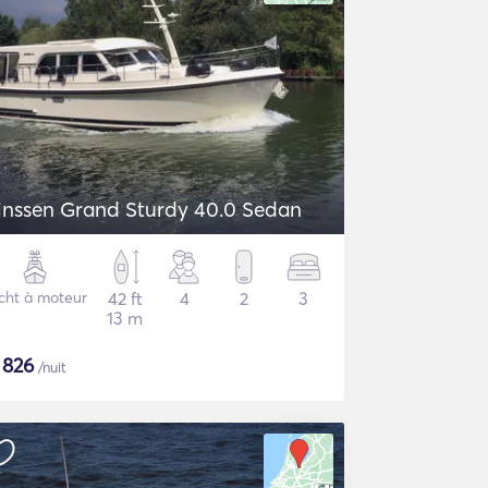
inssen Grand Sturdy 40.0 Sedan
cht à moteur
42 ft
4
2
3
13 m
$
826
/nuit