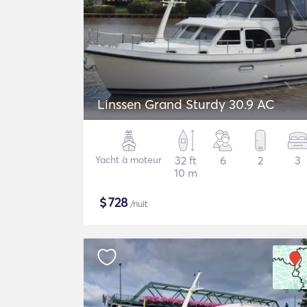
Linssen Grand Sturdy 30.9 AC
Yacht à moteur
32 ft
6
2
3
10 m
$
728
/nuit