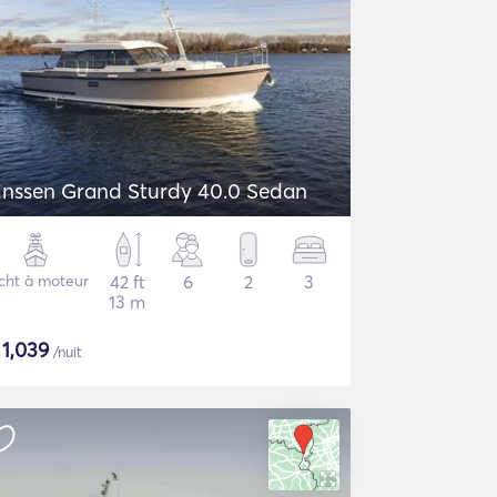
inssen Grand Sturdy 40.0 Sedan
cht à moteur
42 ft
6
2
3
13 m
$
1,039
/nuit