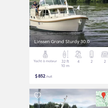
Linssen Grand Sturdy 30.0
Yacht à moteur
32 ft
4
2
2
10 m
$
852
/nuit