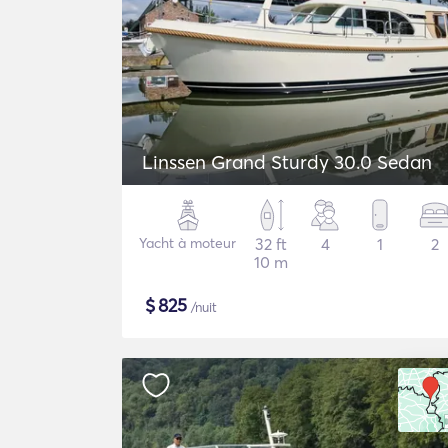
Linssen Grand Sturdy 30.0 Sedan
Yacht à moteur
32 ft
4
1
2
10 m
$
825
/nuit