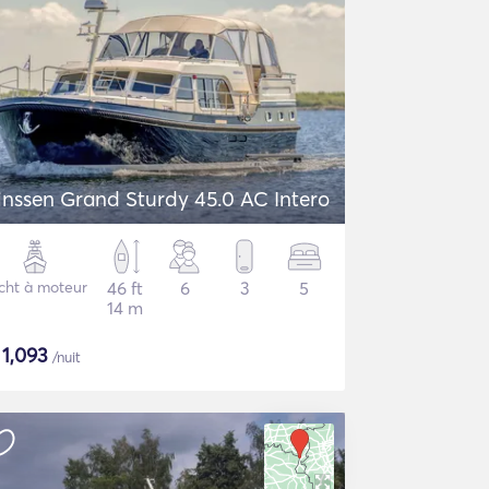
inssen Grand Sturdy 45.0 AC Intero
cht à moteur
46 ft
6
3
5
14 m
$
1,093
/nuit