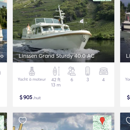
ro
Linssen Grand Sturdy 40.0 AC
L
Yacht à moteur
42 ft
6
3
4
Ya
13 m
$
905
/nuit