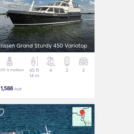
inssen Grand Sturdy 450 Variotop
cht à moteur
45 ft
4
2
2
14 m
$
1,588
/nuit