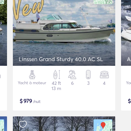
Linssen Grand Sturdy 40.0 AC SL
A
Yacht à moteur
42 ft
6
3
4
Ya
13 m
$
979
/nuit