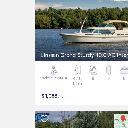
Linssen Grand Sturdy 40.0 AC Inte
Yacht à moteur
42 ft
8
3
5
13 m
$
1,088
/nuit