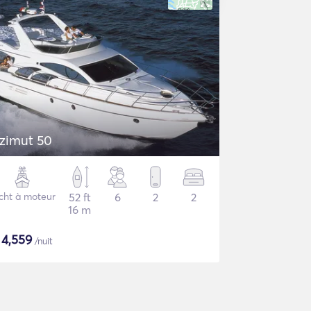
zimut 50
cht à moteur
52 ft
6
2
2
16 m
$
4,559
/nuit