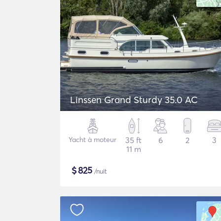
Linssen Grand Sturdy 35.0 AC
Yacht à moteur
35 ft
6
2
3
11 m
$
825
/nuit