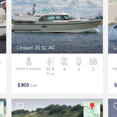
Linssen 35 SL AC
L
Yacht à moteur
35 ft
6
2
3
Ya
11 m
$
803
/nuit