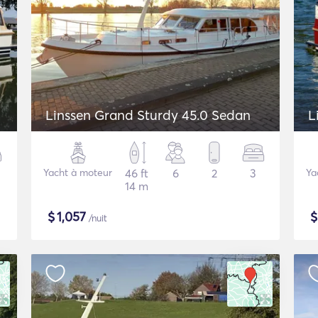
Linssen Grand Sturdy 45.0 Sedan
L
Yacht à moteur
46 ft
6
2
3
Ya
14 m
$
1,057
/nuit