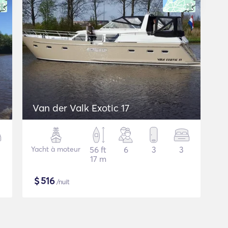
Van der Valk Exotic 17
Yacht à moteur
56 ft
6
3
3
17 m
$
516
/nuit