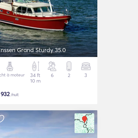
inssen Grand Sturdy 35.0
cht à moteur
34 ft
6
2
3
10 m
$
932
/nuit