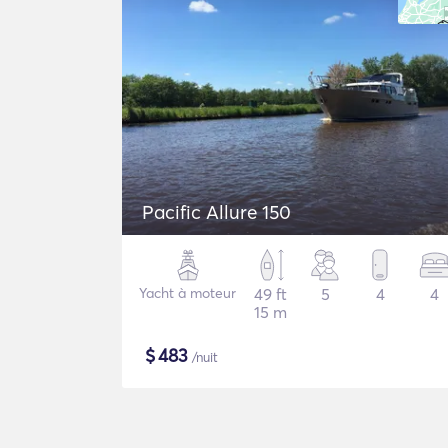
Pacific Allure 150
Yacht à moteur
49 ft
5
4
4
15 m
$
483
/nuit