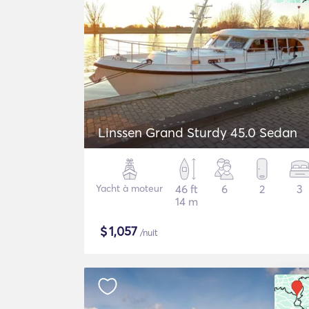
Linssen Grand Sturdy 45.0 Sedan
Yacht à moteur
46 ft
6
2
3
14 m
$
1,057
/nuit