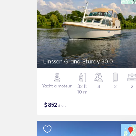
Linssen Grand Sturdy 30.0
Yacht à moteur
32 ft
4
2
2
10 m
$
852
/nuit