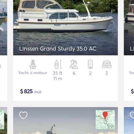
Linssen Grand Sturdy 35.0 AC
L
Yacht à moteur
35 ft
6
2
3
Ya
11 m
$
825
/nuit