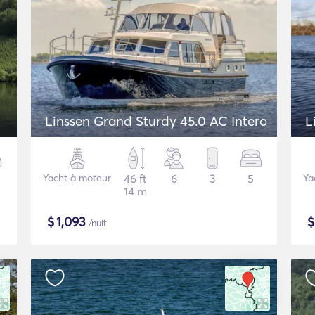
Linssen Grand Sturdy 45.0 AC Intero
L
Yacht à moteur
46 ft
6
3
5
Ya
14 m
$
1,093
/nuit