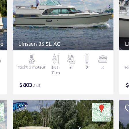
ro
Linssen 35 SL AC
L
Yacht à moteur
35 ft
6
2
3
Ya
11 m
$
803
/nuit