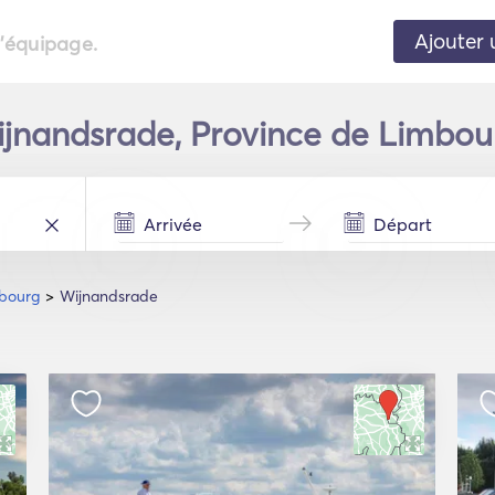
Ajouter 
l'équipage.
jnandsrade, Province de Limbou
mbourg
Wijnandsrade