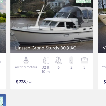
Linssen Grand Sturdy 30.9 AC
V
Yacht à moteur
32 ft
6
2
3
Ya
10 m
$
728
/nuit