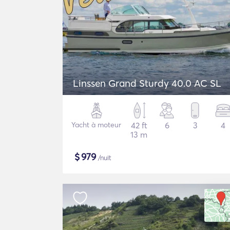
Linssen Grand Sturdy 40.0 AC SL
Yacht à moteur
42 ft
6
3
4
13 m
$
979
/nuit