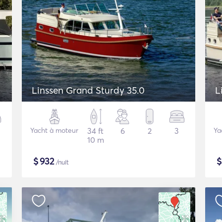
Linssen Grand Sturdy 35.0
L
Yacht à moteur
34 ft
6
2
3
Ya
10 m
$
932
/nuit