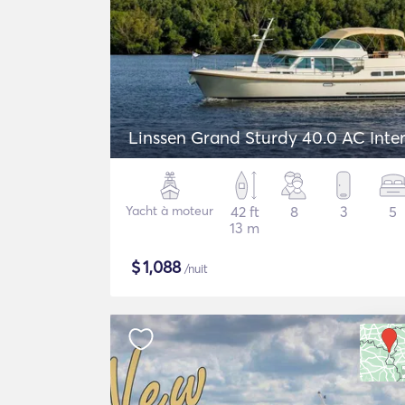
Linssen Grand Sturdy 40.0 AC Inte
Yacht à moteur
42 ft
8
3
5
13 m
$
1,088
/nuit