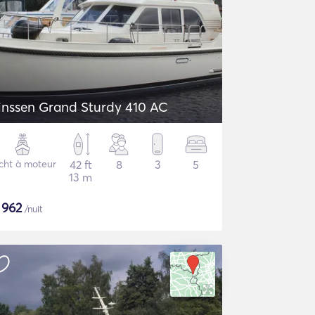
inssen Grand Sturdy 410 AC
cht à moteur
42 ft
8
3
5
13 m
$
962
/nuit