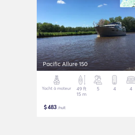
Pacific Allure 150
Yacht à moteur
49 ft
5
4
4
15 m
$
483
/nuit