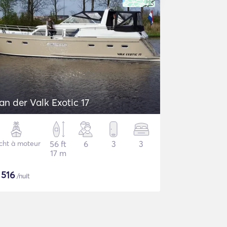
an der Valk Exotic 17
cht à moteur
56 ft
6
3
3
17 m
$
516
/nuit