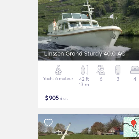
Linssen Grand Sturdy 40.0 AC
Yacht à moteur
42 ft
6
3
4
13 m
$
905
/nuit