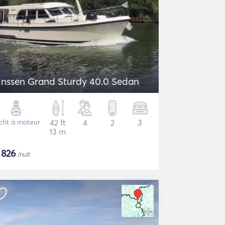
inssen Grand Sturdy 40.0 Sedan
cht à moteur
42 ft
4
2
3
13 m
$
826
/nuit