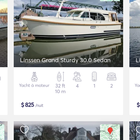
Linssen Grand Sturdy 30.0 Sedan
L
Yacht à moteur
32 ft
4
1
2
Ya
10 m
$
825
/nuit