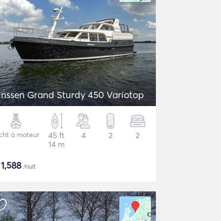
inssen Grand Sturdy 450 Variotop
cht à moteur
45 ft
4
2
2
14 m
$
1,588
/nuit