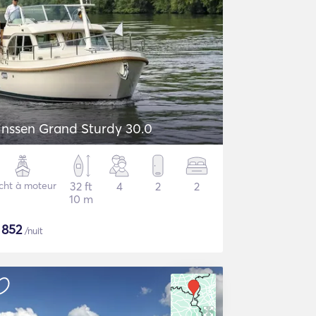
inssen Grand Sturdy 30.0
cht à moteur
32 ft
4
2
2
10 m
$
852
/nuit