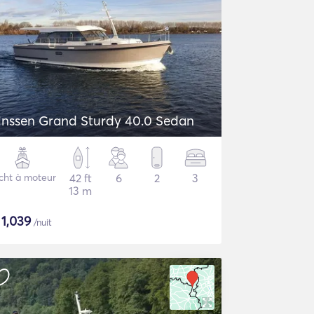
inssen Grand Sturdy 40.0 Sedan
cht à moteur
42 ft
6
2
3
13 m
$
1,039
/nuit