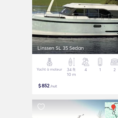
Linssen SL 35 Sedan
Yacht à moteur
34 ft
4
1
2
10 m
$
852
/nuit