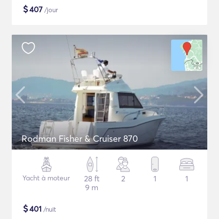
$
407
/jour
Rodman Fisher & Cruiser 870
Yacht à moteur
28 ft
2
1
1
9 m
$
401
/nuit