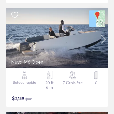
Nuva M6 Open
Bateau rapide
20 ft
7 Croisière
0
6 m
$
2,159
/jour