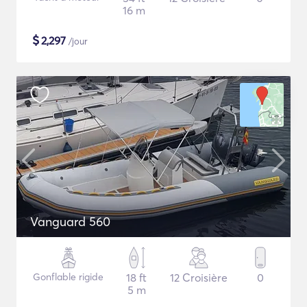
16 m
$
2,297
/jour
Vanguard 560
Gonflable rigide
18 ft
12 Croisière
0
5 m