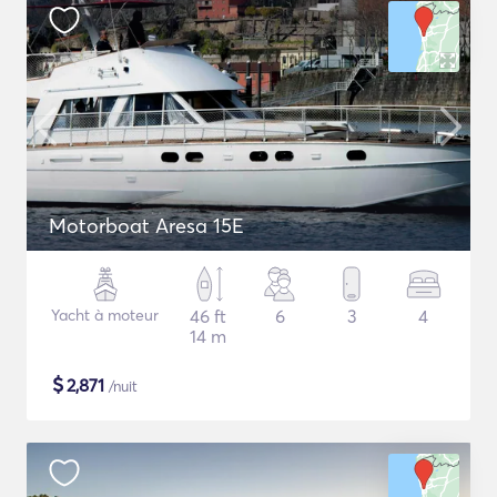
Motorboat Aresa 15E
Yacht à moteur
46 ft
6
3
4
14 m
$
2,871
/nuit