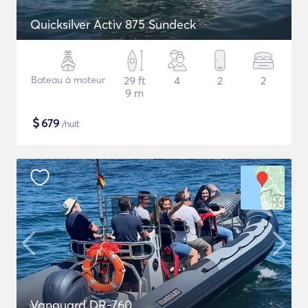
Quicksilver Activ 875 Sundeck
Bateau à moteur
29 ft
4
2
2
9 m
$
679
/nuit
Vanguard DR-760