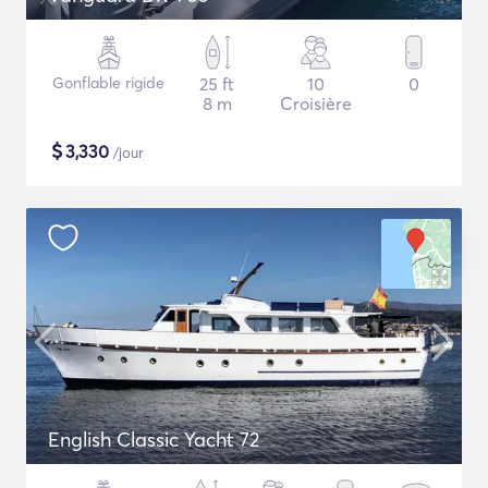
Gonflable rigide
25 ft
10
0
8 m
Croisière
$
3,330
/jour
English Classic Yacht 72