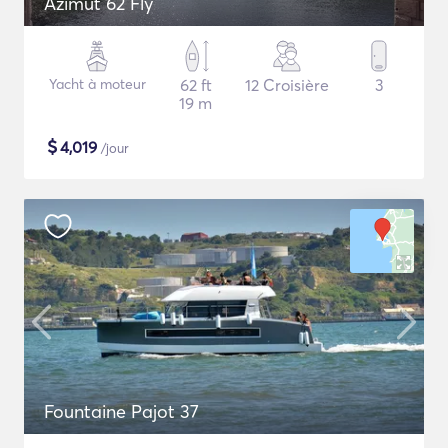
Azimut 62 Fly
Yacht à moteur
62 ft
12 Croisière
3
19 m
$
4,019
/jour
Fountaine Pajot 37