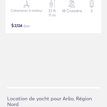
Catamaran à moteur
37 ft
18 Croisière
3
11 m
$
2,124
/jour
Location de yacht pour Arão, Région
Nord