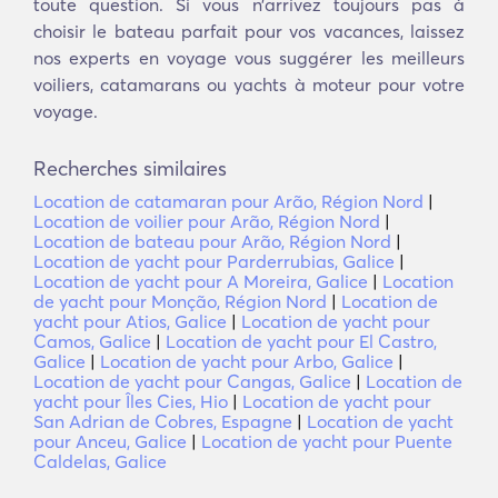
toute question. Si vous n’arrivez toujours pas à
choisir le bateau parfait pour vos vacances, laissez
nos experts en voyage vous suggérer les meilleurs
voiliers, catamarans ou yachts à moteur pour votre
voyage.
Recherches similaires
Location de catamaran pour Arão, Région Nord
|
Location de voilier pour Arão, Région Nord
|
Location de bateau pour Arão, Région Nord
|
Location de yacht pour Parderrubias, Galice
|
Location de yacht pour A Moreira, Galice
|
Location
de yacht pour Monção, Région Nord
|
Location de
yacht pour Atios, Galice
|
Location de yacht pour
Camos, Galice
|
Location de yacht pour El Castro,
Galice
|
Location de yacht pour Arbo, Galice
|
Location de yacht pour Cangas, Galice
|
Location de
yacht pour Îles Cies, Hio
|
Location de yacht pour
San Adrian de Cobres, Espagne
|
Location de yacht
pour Anceu, Galice
|
Location de yacht pour Puente
Caldelas, Galice