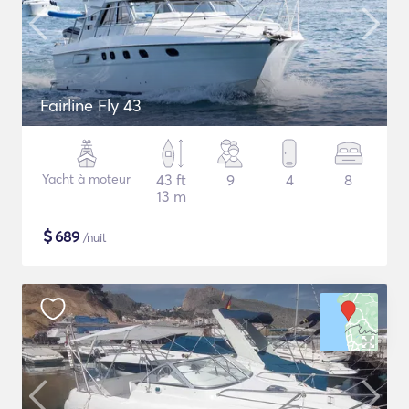
Fairline Fly 43
Yacht à moteur
43 ft
9
4
8
13 m
$
689
/nuit