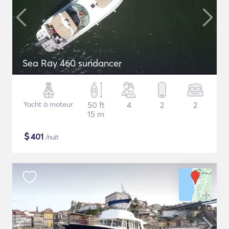
Sea Ray 460 sundancer
Yacht à moteur
50 ft
4
2
2
15 m
$
401
/nuit