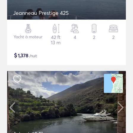
Jeanneau Prestige 42S
Yacht à moteur
42 ft
4
2
2
13 m
$
1,378
/nuit