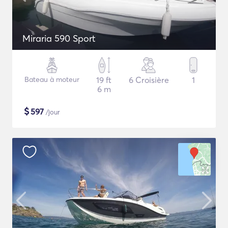
Miraria 590 Sport
Bateau à moteur
19 ft
6 Croisière
1
6 m
$
597
/jour