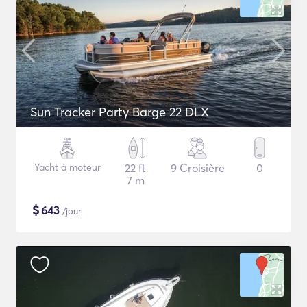
Sun Tracker Party Barge 22 DLX
Yacht à moteur
22 ft
9 Croisière
0
7 m
$
643
/jour