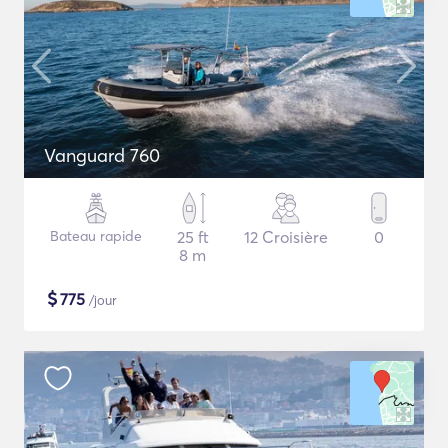
Vanguard 760
Bateau rapide
25 ft
12 Croisière
0
8 m
$
775
/jour