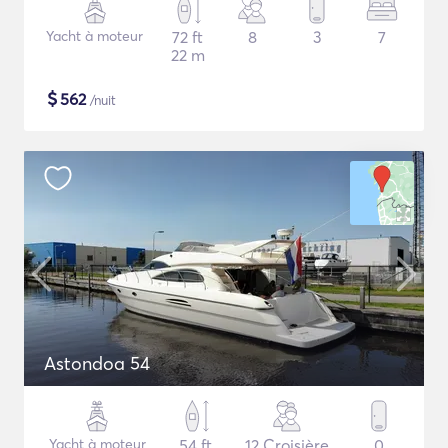
Yacht à moteur
72 ft
8
3
7
22 m
$
562
/nuit
Astondoa 54
Yacht à moteur
54 ft
12 Croisière
0