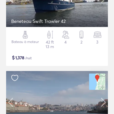
Beneteau Swift Trawler 42
Bateau à moteur
42 ft
4
2
3
13 m
$
1,378
/nuit