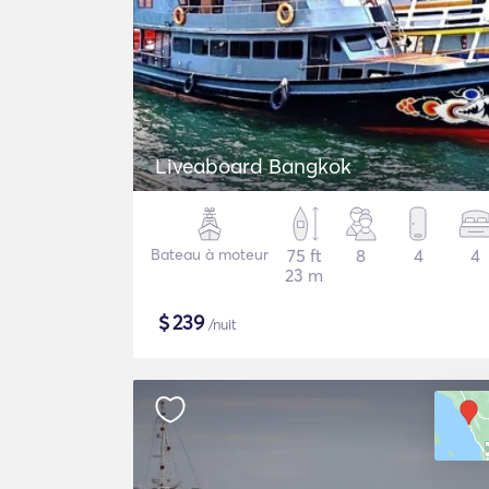
Liveaboard Bangkok
Bateau à moteur
75 ft
8
4
4
23 m
$
239
/nuit