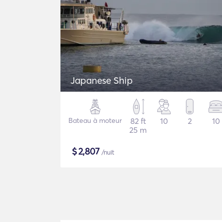
Japanese Ship
Bateau à moteur
82 ft
10
2
10
25 m
$
2,807
/nuit