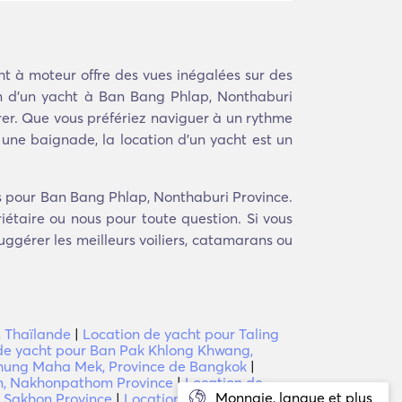
t à moteur offre des vues inégalées sur des
on d'un yacht à Ban Bang Phlap, Nonthaburi
orer. Que vous préfériez naviguer à un rythme
 une baignade, la location d'un yacht est un
s pour Ban Bang Phlap, Nonthaburi Province.
étaire ou nous pour toute question. Si vous
uggérer les meilleurs voiliers, catamarans ou
, Thaïlande
|
Location de yacht pour Taling
de yacht pour Ban Pak Khlong Khwang,
Thung Maha Mek, Province de Bangkok
|
n, Nakhonpathom Province
|
Location de
Monnaie, langue et plus
t Sakhon Province
|
Location de yacht pour