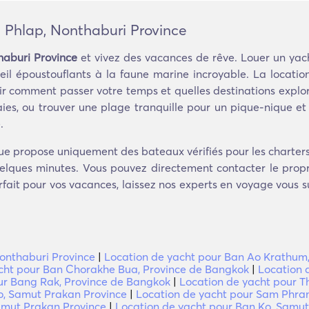
 Phlap, Nonthaburi Province
haburi Province
et vivez des vacances de rêve. Louer un yach
eil époustouflants à la faune marine incroyable. La locati
isir comment passer votre temps et quelles destinations expl
aies, ou trouver une plage tranquille pour un pique-nique et
.
ue propose uniquement des bateaux vérifiés pour les charter
uelques minutes. Vous pouvez directement contacter le propri
arfait pour vos vacances, laissez nos experts en voyage vous s
onthaburi Province
|
Location de yacht pour Ban Ao Krathum
cht pour Ban Chorakhe Bua, Province de Bangkok
|
Location 
ur Bang Rak, Province de Bangkok
|
Location de yacht pour 
o, Samut Prakan Province
|
Location de yacht pour Sam Phra
amut Prakan Province
|
Location de yacht pour Ban Ko, Samu