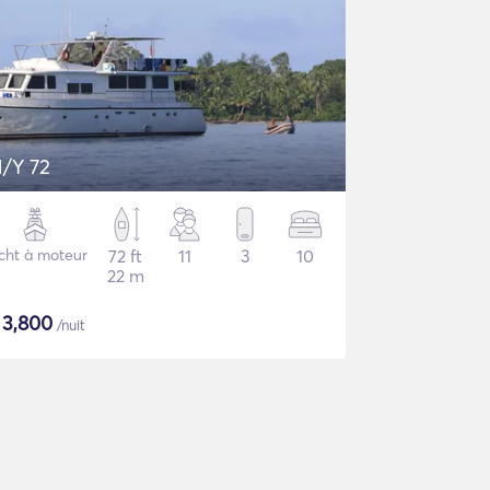
/Y 72
cht à moteur
72 ft
11
3
10
22 m
$
3,800
/nuit