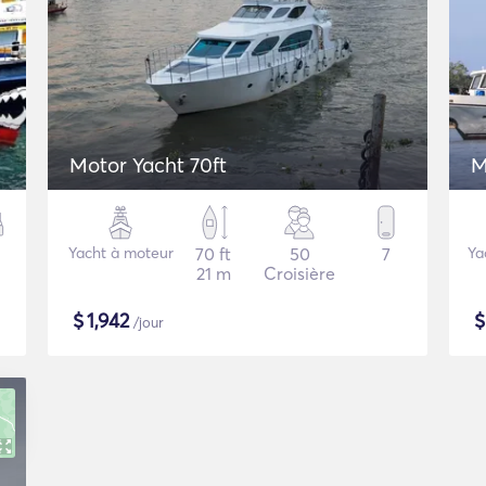
Motor Yacht 70ft
M
Yacht à moteur
70 ft
50
7
Ya
21 m
Croisière
$
1,942
/jour