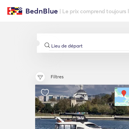
BednBlue
| Le prix comprend toujours 
Filtres