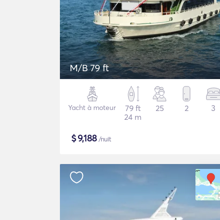
M/B 79 ft
Yacht à moteur
79 ft
25
2
3
24 m
$
9,188
/nuit