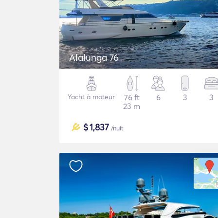
Alalunga 76
Yacht à moteur
76 ft
6
3
3
23 m
$
1,837
/nuit