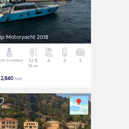
ip Motoryacht 2018
cht à moteur
52 ft
6
3
3
16 m
$
2,840
/nuit