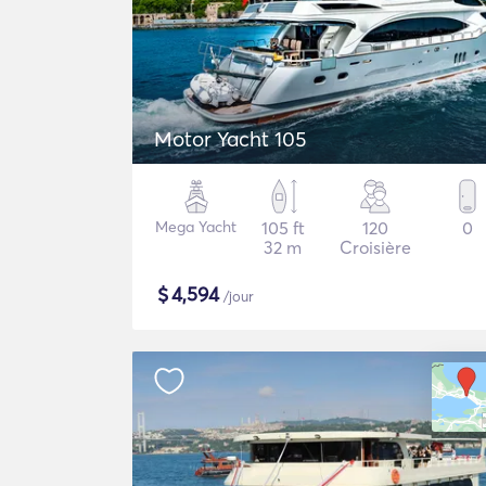
Motor Yacht 105
Mega Yacht
105 ft
120
0
32 m
Croisière
$
4,594
/jour