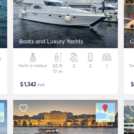
Boats and Luxury Yachts
C
Yacht à moteur
55 ft
2
2
1
Ya
17 m
$
1,342
/nuit