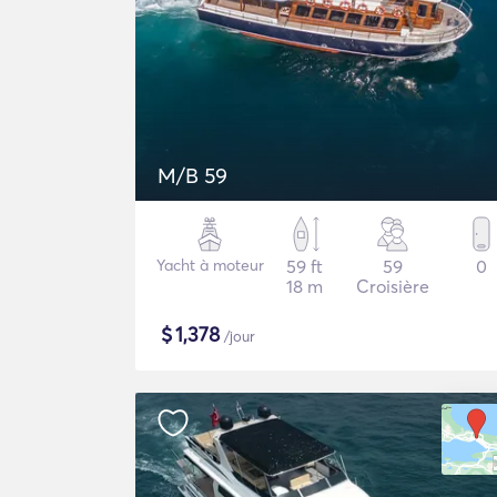
M/B 59
Yacht à moteur
59 ft
59
0
18 m
Croisière
$
1,378
/jour