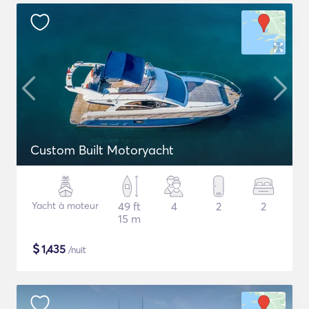
Custom Built Motoryacht
Yacht à moteur
49 ft
4
2
2
15 m
$
1,435
/nuit