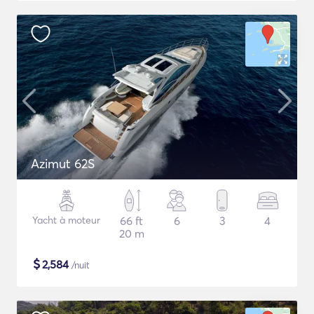
Azimut 62S
Yacht à moteur
66 ft
6
3
4
20 m
$
2,584
/nuit