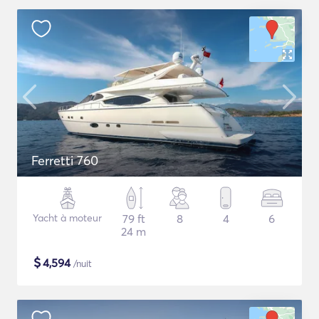
Ferretti 760
Yacht à moteur
79 ft
8
4
6
24 m
$
4,594
/nuit