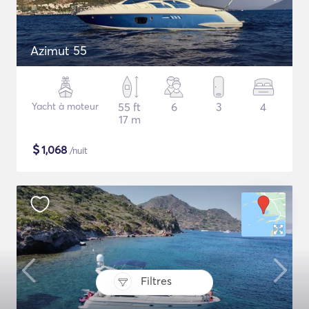
Azimut 55
Yacht à moteur
55 ft
6
3
4
17 m
$
1,068
/nuit
Filtres