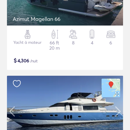
Azimut Magellan 66
Yacht à moteur
66 ft
8
4
6
20 m
$
4,306
/nuit