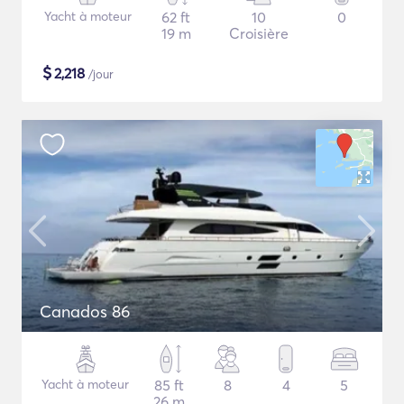
Yacht à moteur
62 ft
10
0
19 m
Croisière
$
2,218
/jour
Canados 86
Yacht à moteur
85 ft
8
4
5
26 m