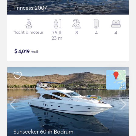
Princess 2007
Yacht à moteur
75 ft
8
4
4
23 m
$
4,019
/nuit
Sunseeker 60 in Bodrum