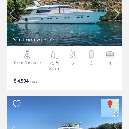
San Lorenzo SL72
Yacht à moteur
75 ft
6
3
4
23 m
$
4,594
/nuit