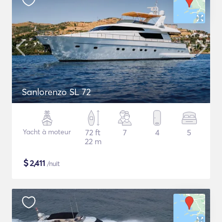
Sanlorenzo SL 72
Yacht à moteur
72 ft
7
4
5
22 m
$
2,411
/nuit