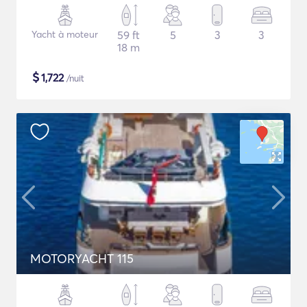
Yacht à moteur
59 ft
5
3
3
18 m
$
1,722
/nuit
MOTORYACHT 115