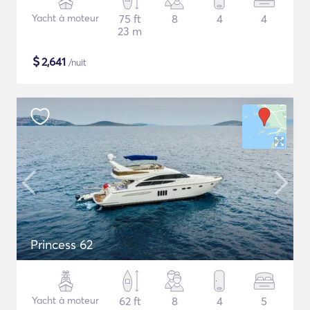
Yacht à moteur
75 ft
8
4
4
23 m
$
2,641
/nuit
Princess 62
Yacht à moteur
62 ft
8
4
5