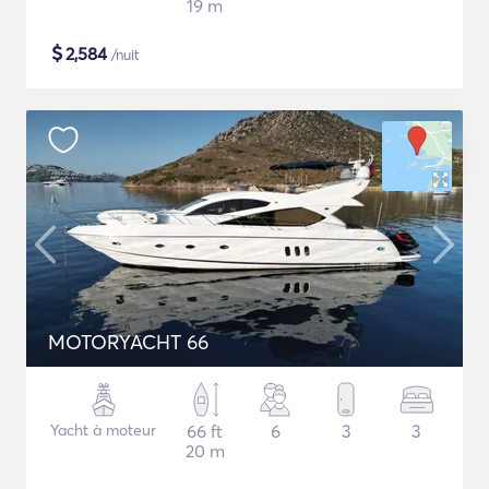
19 m
$
2,584
/nuit
MOTORYACHT 66
Yacht à moteur
66 ft
6
3
3
20 m