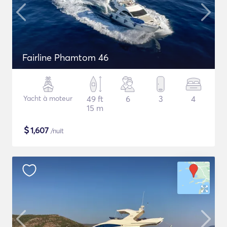
Fairline Phamtom 46
Yacht à moteur
49 ft
6
3
4
15 m
$
1,607
/nuit