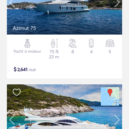
Azimut 75
Yacht à moteur
75 ft
8
4
5
23 m
$
2,641
/nuit