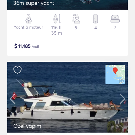
36m super yacht
Yacht à moteur
116 ft
9
4
7
35 m
$
11,485
/nuit
Özel yapım