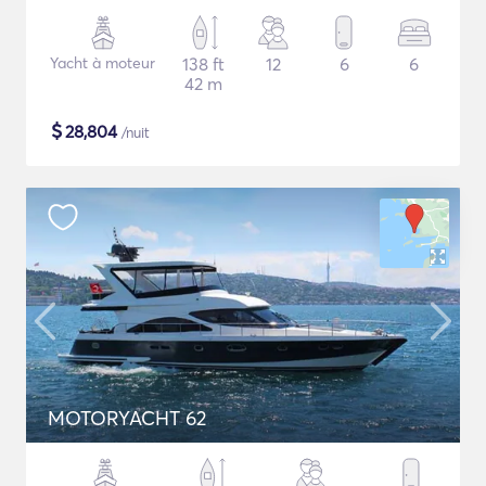
Yacht à moteur
138 ft
12
6
6
42 m
$
28,804
/nuit
MOTORYACHT 62