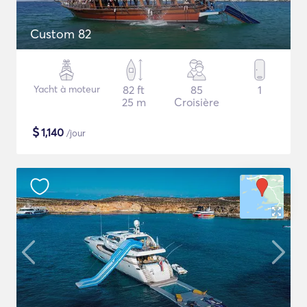
Custom 82
Yacht à moteur
82 ft
85
1
25 m
Croisière
$
1,140
/jour