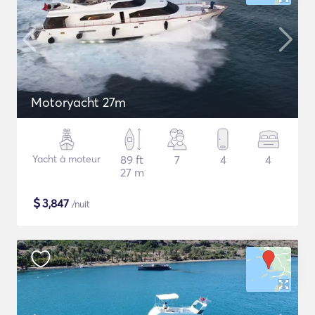
Motoryacht 27m
Yacht à moteur
89 ft
7
4
4
27 m
$
3,847
/nuit