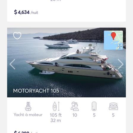
$
4,634
/nuit
MOTORYACHT 105
Yacht à moteur
105 ft
10
5
5
32 m