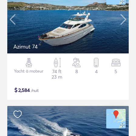
Azimut 74
Yacht à moteur
74 ft
8
4
5
23 m
$
2,584
/nuit