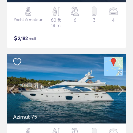
Yacht à moteur
60 ft
6
3
4
18 m
$
2,182
/nuit
Azimut 75