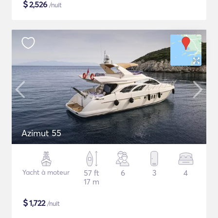
$
2,526
/nuit
Azimut 55
Yacht à moteur
57 ft
6
3
4
17 m
$
1,722
/nuit