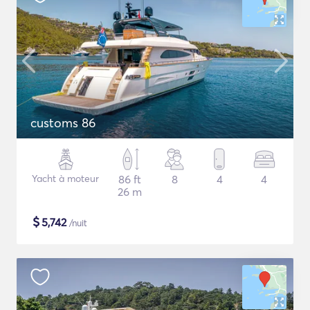
customs 86
Yacht à moteur
86 ft
8
4
4
26 m
$
5,742
/nuit