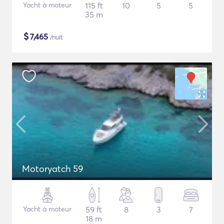
Yacht à moteur
115 ft
10
5
5
35 m
$
7,465
/nuit
Motoryatch 59
Yacht à moteur
59 ft
8
3
7
18 m