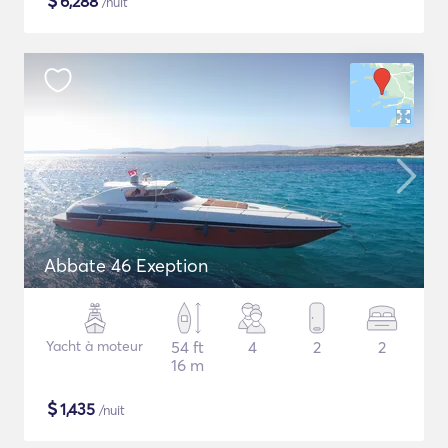
$
6,288
/nuit
Abbate 46 Exeption
Yacht à moteur
54 ft
4
2
2
16 m
$
1,435
/nuit