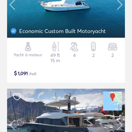
Economic Custom Built Motoryacht
Yacht à moteur
49 ft
4
2
2
15 m
$
1,091
/nuit