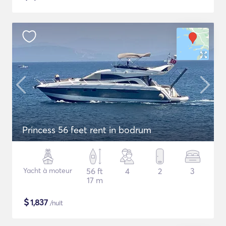
Princess 56 feet rent in bodrum
Yacht à moteur
56 ft
4
2
3
17 m
$
1,837
/nuit