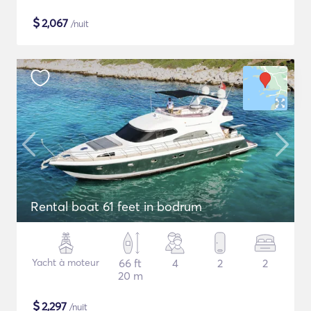
$
2,067
/nuit
Rental boat 61 feet in bodrum
Yacht à moteur
66 ft
4
2
2
20 m
$
2,297
/nuit