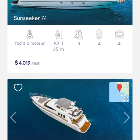
Sunseeker 74
Yacht à moteur
82 ft
9
4
4
25 m
$
4,019
/nuit