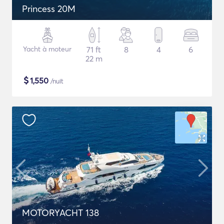
Princess 20M
Yacht à moteur
71 ft
8
4
6
22 m
$
1,550
/nuit
MOTORYACHT 138