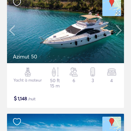
Azimut 50
Yacht à moteur
50 ft
6
3
4
15 m
$
1,148
/nuit