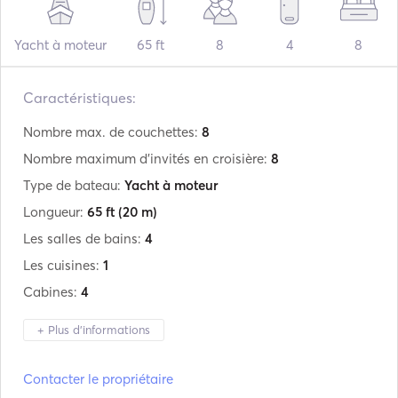
Yacht à moteur
65 ft
8
4
8
Caractéristiques:
Nombre max. de couchettes:
8
Nombre maximum d'invités en croisière:
8
Type de bateau:
Yacht à moteur
Longueur:
65 ft
(20 m)
Les salles de bains:
4
Les cuisines:
1
Cabines:
4
+ Plus d'informations
Fabricant:
Posillipo
Contacter le propriétaire
Modèle:
65