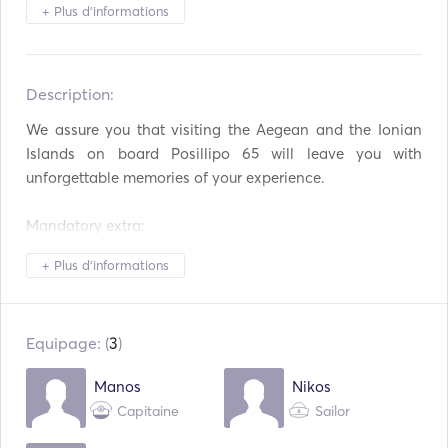
Enceintes sur le pont
Table de cockpit
+ Plus d'informations
Annexe / Dinghy
Chauffage
Description:   
Jumelles
Lampe torche
We assure you that visiting the Aegean and the Ionian 
Système de sécurité
Congélateur
Islands on board Posillipo 65 will leave you with 
unforgettable memories of your experience. 

Réfrigérateur
Four à micro-ondes
Mandatory extra: 

Couverts / Verres /
Lave-vaisselle
Plats
APA (advance provision allowance): 40%. 
+ Plus d'informations
Cafetière
Machine à glaçons
BBQ
Bar à cocktails
Equipage: (
3
)
Grille-pain
TV
Manos
Nikos
Capitaine
Sailor
WiFi
Connexion auxiliaire