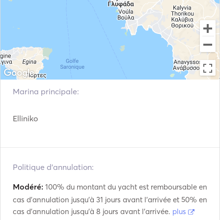
Système d'extinction
automatique des
Pilote automatique
incendies
Propulseur d'étrave
Ancre électrique
Défenses
Pistolet lance-fusées
Guides et cartes
Extincteurs à main
Marina principale:
Gilets de sauvetage
Système de navigation
Elliniko
Radar
Station météo
Treuils électriques
Moteur hors-bord
Politique d'annulation:
VHF
Modéré:
100% du montant du yacht est remboursable en
cas d'annulation jusqu'à 31 jours avant l'arrivée et 50% en
cas d'annulation jusqu'à 8 jours avant l'arrivée.
plus