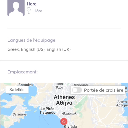
Lecteur Mp3 / Radio /
Hara
Connexion USB
CD
Hôte
Lecteur DVD
Machine à laver
Séchoir
Sèche-cheveux
Langues de l'équipage:
Fer
Télévision par satellite
Greek, English (US), English (UK)
Tubes gonflables /
Onduleur
Donuts
Bâton de pêche
Wakeboard
Emplacement:
Équipement de plongée
Kayak
en apnée
Portée de croisière
Satellite
Équipement de plongée
Speargun
Planche de surf
Ski nautique
Conseil de padel
AIS / NAVTEX