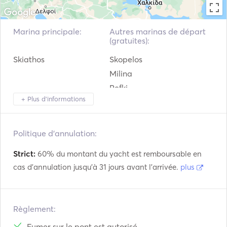
Marina principale:
Autres marinas de départ
(gratuites):
Skiathos
Skopelos
Milina
Pefki
+ Plus d'informations
Alonnisos
Trikeri
Istiaia
Politique d'annulation:
Oreoi
Strict:
60% du montant du yacht est remboursable en
Agria
cas d'annulation jusqu'à 31 jours avant l'arrivée.
plus
Agiokampos
Achillio
Aidipsos
Règlement:
Glyfa Agiokampos
Fumer sur le pont est autorisé