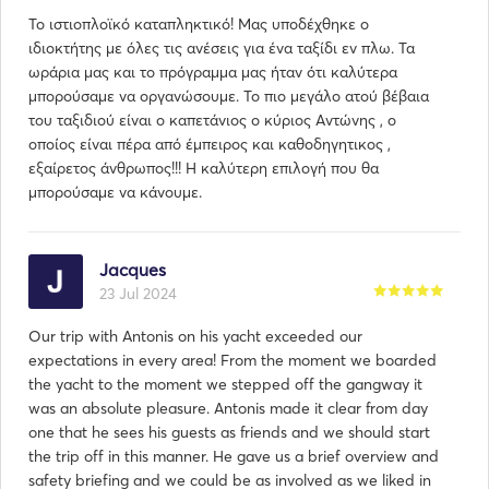
boat, in other words, it is like a private boat that is 
Το ιστιοπλοϊκό καταπληκτικό! Μας υποδέχθηκε ο
working just to cover his expenses.

ιδιοκτήτης με όλες τις ανέσεις για ένα ταξίδι εν πλω. Τα
ωράρια μας και το πρόγραμμα μας ήταν ότι καλύτερα
Hope to see you by the sea, by relaxed and beautiful 
μπορούσαμε να οργανώσουμε. Το πιο μεγάλο ατού βέβαια
holiday trips.

του ταξιδιού είναι ο καπετάνιος ο κύριος Αντώνης , ο
οποίος είναι πέρα από έμπειρος και καθοδηγητικος ,
εξαίρετος άνθρωπος!!! Η καλύτερη επιλογή που θα
μπορούσαμε να κάνουμε.
Jacques
23 Jul 2024
Our trip with Antonis on his yacht exceeded our
expectations in every area! From the moment we boarded
the yacht to the moment we stepped off the gangway it
was an absolute pleasure. Antonis made it clear from day
one that he sees his guests as friends and we should start
the trip off in this manner. He gave us a brief overview and
safety briefing and we could be as involved as we liked in