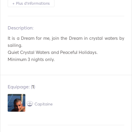
Annexe / Dinghy
Jumelles
+ Plus d'informations
Lampe torche
Réfrigérateur
Couverts / Verres /
Description:   
Four
Plats
It is a Dream for me, join the Dream in crystal waters by 
Cafetière
Plaques chauffantes
sailing. 

Quiet Crystal Waters and Peaceful Holidays. 

TV
Connexion auxiliaire
Minimum 3 nights only. 
Lecteur Mp3 / Radio /
Connexion USB
CD
Lecteur DVD
Panneaux solaires
Equipage: (
1
)
Onduleur
Bâton de pêche
Capitaine
Équipement de plongée
Conseil de padel
en apnée
Équipement de plongée
Pilote automatique