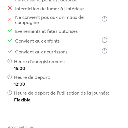
Volos
Interdiction de fumer à l'intérieur
Amaliapoli
Ne convient pas aux animaux de
Nea Anchialos
?
compagnie
Gregolimano
Événements et fêtes autorisés
Arkitsa
?
Convient aux enfants
Agios Konstantinos
Kamena Vourla
?
Convient aux nourrissons
Stilida
Heure d'enregistrement:
15:00
Heure de départ:
12:00
Heure de départ de l'utilisation de la journée:
Flexible
Propriétaire: