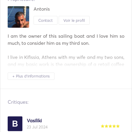
Antonis
Contact
Voir le profil
I am the owner of this sailing boat and I love him so 
much, to consider him as my third son.

I live in Kifissia, Athens with my wife and my two sons, 
and my basic work is the ownership of a retail coffee 
shop and an e-shop with main products coffee, nuts, 
+ Plus d'informations
chocolate, and related to these products.

The boat is my dreamboat, it is in the Northern harbor 
of Evia island, which is very close to the famous island 
Critiques:
Skiathos (with Airport), where it is possible for the 
boat to be there for check-in and check out.

Vasiliki
23 Jul 2024
My boat is not, and will never be a commercial type of 