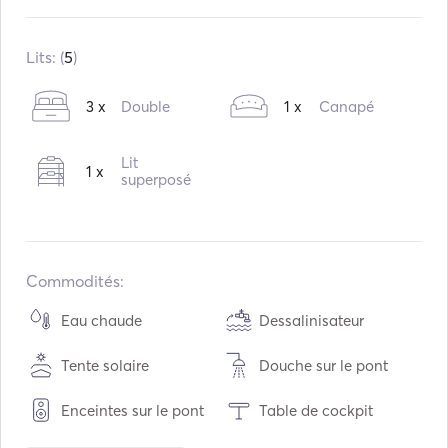
Intégré:
05 / 2009
Rénové en:
05 / 2020
Lits: (
5
)
Moteurs:
1 x 75hp
3 x
Double
1 x
Canapé
Type de carburant:
Diesel
Consommation:
6
L /Heure
Lit
1 x
Capacité en eau:
450
L
superposé
Capacité en carburant:
250
L
Vitesse de croisière max.:
8
nœuds
Commodités:
Eau chaude
Dessalinisateur
Tente solaire
Douche sur le pont
Enceintes sur le pont
Table de cockpit