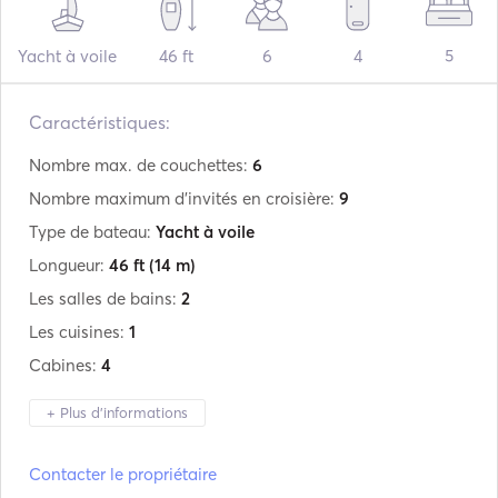
Yacht à voile
46 ft
6
4
5
Caractéristiques:
Nombre max. de couchettes:
6
Nombre maximum d'invités en croisière:
9
Type de bateau:
Yacht à voile
Longueur:
46 ft
(14 m)
Les salles de bains:
2
Les cuisines:
1
Cabines:
4
+ Plus d'informations
Fabricant:
Beneteau
Contacter le propriétaire
Modèle:
Oceanis 46